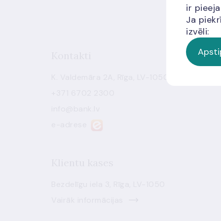
ir piee
Ja piekr
izvēli:
Apsti
Kontakti
K. Valdemāra 2A, Rīga, LV-1050
+371 6702 2300
info@bank.lv
e-adrese
Klientu kases
Bezdelīgu iela 3, Rīga, LV-1050
Vairāk informācijas