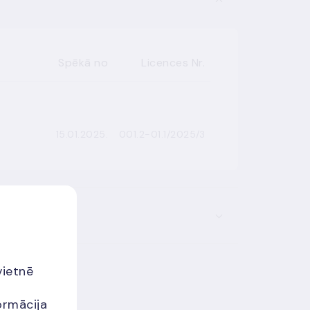
Spēkā no
Licences Nr.
15.01.2025.
001.2-01.1/2025/3
vietnē
ormācija