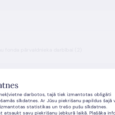
Atļauja alternatīvo ieguldījumu fonda pārvaldnieka darbībai (2)
atnes
īmekļvietne darbotos, tajā tiek izmantotas obligāti
šamās sīkdatnes. Ar Jūsu piekrišanu papildus šajā 
 izmantotas statistikas un trešo pušu sīkdatnes.
t atsaukt savu piekrišanu jebkurā laikā. Plašāka inf