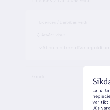
Licences / Darbības veidi
Licences / Darbības veidi
Atvērt visus
Fondi
Sīkd
Lai šī t
nepiecie
var tikt
Jūs vara