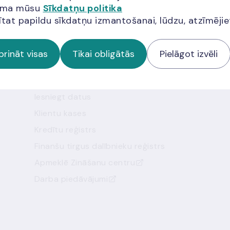
jama mūsu
Sīkdatņu politika
ītat papildu sīkdatņu izmantošanai, lūdzu, atzīmēji
prināt visas
Tikai obligātās
Pielāgot izvēli
Noderīgas saites
Saziņa ar mums
Iesniegt datus
Klientu kases
Kredītu reģistrs
Finanšu tirgus dalībnieku reģistrs
Apmeklē Zināšanu centru
Darba piedāvājumi