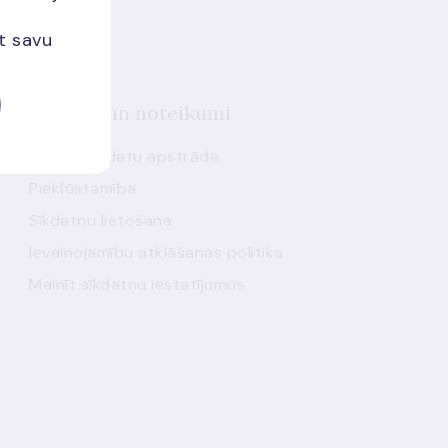
et savu
Politika un noteikumi
Personas datu apstrāde
Piekļūstamība
Sīkdatņu lietošana
Ievainojamību atklāšanas politika
Mainīt sīkdatņu iestatījumus