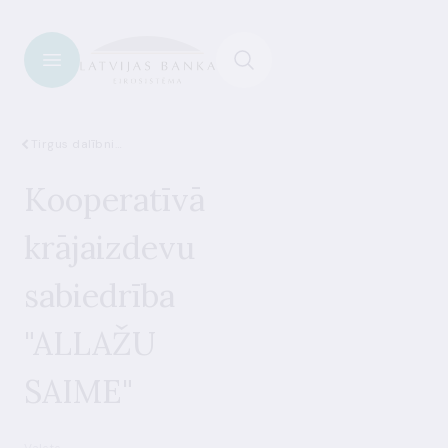
Tirgus dalībnieki
Kooperatīvā
krājaizdevu
sabiedrība
"ALLAŽU
SAIME"