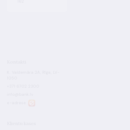
162
Kontakti
K. Valdemāra 2A, Rīga, LV-
1050
+371 6702 2300
info@bank.lv
e-adrese
Klientu kases