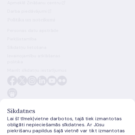
Apmeklē Zināšanu centru
Darba piedāvājumi
Politika un noteikumi
Personas datu apstrāde
Piekļūstamība
Sīkdatņu lietošana
Ievainojamību atklāšanas
politika
Mainīt sīkdatņu iestatījumus
Sīkdatnes
Lai šī tīmekļvietne darbotos, tajā tiek izmantotas
obligāti nepieciešamās sīkdatnes. Ar Jūsu
E-monetas.lv
piekrišanu papildus šajā vietnē var tikt izmantotas