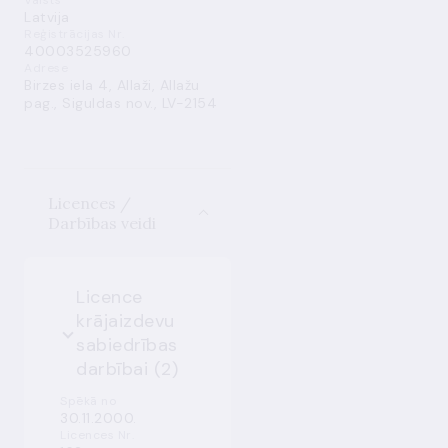
Valsts
Latvija
Reģistrācijas Nr.
40003525960
Adrese
Birzes iela 4, Allaži, Allažu
pag., Siguldas nov., LV-2154
Licences /
Darbības veidi
Licence
krājaizdevu
sabiedrības
darbībai (2)
Spēkā no
30.11.2000.
Licences Nr.