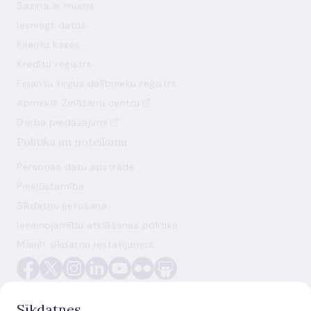
Saziņa ar mums
Iesniegt datus
Klientu kases
Kredītu reģistrs
Finanšu tirgus dalībnieku reģistrs
Apmeklē Zināšanu centru
Darba piedāvājumi
Politika un noteikumi
Personas datu apstrāde
Piekļūstamība
Sīkdatņu lietošana
Ievainojamību atklāšanas politika
Mainīt sīkdatņu iestatījumus
Sīkdatnes