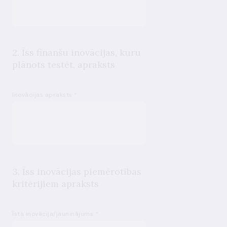
2. Īss finanšu inovācijas, kuru
plānots testēt, apraksts
Inovācijas apraksts
*
3. Īss inovācijas piemērotības
kritērijiem apraksts
Īsta inovācija/jauninājums
*