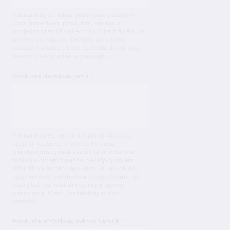
Paskaidrojiet, kādā gatavības stadijā ir
jūsu inovatīvais produkts, vai tas ir
projekta stadijā vai arī tas ir izstrādāts un
gatavs risinājums. Daļējas izstrādes
stadijā norādiet, kādi papildu darbi būtu
veicami, lai produktu pabeigtu.
Produkta darbības joma
*
Paskaidrojiet, vai un kā, jūsuprāt, jūsu
ideja ir regulēta darbība finanšu
pakalpojumu jomā vai arī tā ir atbalsta
funkcija citiem finanšu pakalpojumiem.
Atbildē vajadzētu apsvērt, vai un kā jūsu
ideja ietilpst normatīvajā regulējumā. Ja
uzskatāt, ka esat ārpus regulējuma
perimetra, lūdzu, izskaidrojiet savu
viedokli.
Produkta attīstības mērķis Latvijā
*