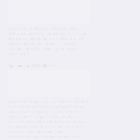
Paskaidrojiet, kā jūsu inovācija veido
ievērojami atšķirīgu piedāvājumu Latvijas
finanšu pakalpojumu tirgū. Jūsu atbildē
jāietver: kāpēc jūsu ideja ir inovatīva
Latvijas mērogā un kas ir jūsu tirgus
konkurenti.
Ieguvums patērētājiem
*
Paskaidrojiet, kā jūsu ideja sniedz labumu
patērētājiem (tieši vai ar paaugstinātas
konkurences palīdzību). Jūsu atbildē
jāietver: kā šī ideja var dot labumu
patērētājiem tieši vai netieši. Var iekļaut
arī kopsavilkumu par riskiem, kurus jūsu
ideja var radīt klientiem (gan
patērētājiem, gan uzņēmumiem), kā arī