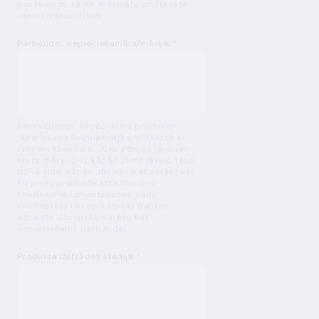
pasākumus, kā jūs mazinātu smilškastē
identificētos riskus.
Pārbaudes nepieciešamība/mērķis
*
Paskaidrojiet, kāpēc Jums produkts
jāpārbauda Regulatīvajā smilškastē ar
reāliem klientiem. Jūsu atbildē jāietver:
testa mērķis(-i); kāpēc Jums jāveic testi
dzīvā vidē; kāpēc Jūs nevarat uzsākt vai
turpināt produkta attīstību bez
smilškastes izmantošanas; kādi
smilškastes rīki vai Latvijas Bankas
atbalsts, Jūsuprāt, varētu būt
nepieciešams pārbaudei.
Produkta izstrādes stadija
*