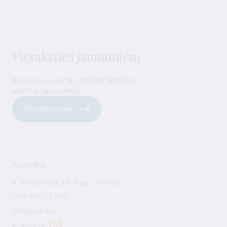
Pieraksties jaunumiem
Saņem e-pastā Latvijas Bankas
sūtītus jaunumus!
Pierakstīties
Kontakti
K. Valdemāra 2A, Rīga, LV-1050
+371 6702 2300
info@bank.lv
e-adrese