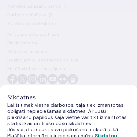
Apmeklē Zināšanu centru
Darba piedāvājumi
Politika un noteikumi
Personas datu apstrāde
Piekļūstamība
Sīkdatņu lietošana
Ievainojamību atklāšanas politika
Mainīt sīkdatņu iestatījumus
Sīkdatnes
Lai šī tīmekļvietne darbotos, tajā tiek izmantotas
obligāti nepieciešamās sīkdatnes. Ar Jūsu
E-monetas.lv
piekrišanu papildus šajā vietnē var tikt izmantotas
statistikas un trešo pušu sīkdatnes.
Jūs varat atsaukt savu piekrišanu jebkurā laikā.
Plašāka informācija ir pieejama mūsu
Sīkdatņu