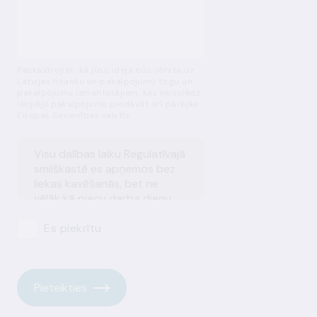
Paskaidrojiet, kā jūsu ideja būs vērsta uz
Latvijas finanšu un pakalpojumu tirgu un
pakalpojumu izmantotājiem, kas neizslēdz
iespēju pakalpojumu piedāvāt arī pārējās
Eiropas Savienības valstīs.
Es piekrītu
Pieteikties