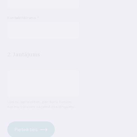
Kontakttālrunis
*
2. Jautājums
Lūdzu, aprakstiet, par kuru tiesību
normu vēlaties saņemt skaidrojumu.
Pieteikties