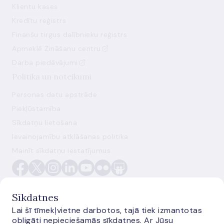
Klientu kases
Kredītu reģistrs
Finanšu tirgus dalībnieku reģistrs
Apmeklē Zināšanu centru
Darba piedāvājumi
Politika un noteikumi
Personas datu apstrāde
Piekļūstamība
Sīkdatņu lietošana
Ievainojamību atklāšanas politika
Mainīt sīkdatņu iestatījumus
Sīkdatnes
Lai šī tīmekļvietne darbotos, tajā tiek izmantotas
obligāti nepieciešamās sīkdatnes. Ar Jūsu
E-monetas.lv