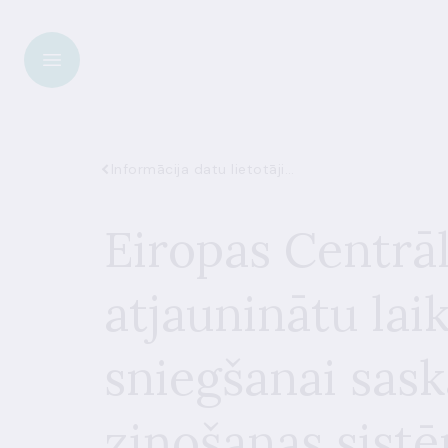
Informācija datu lietotājiem
Eiropas Centrā
atjauninātu la
sniegšanai sask
ziņošanas sistē