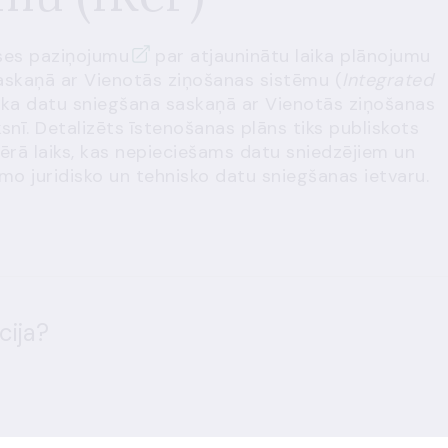
ses paziņojumu
par atjauninātu laika plānojumu
askaņā ar Vienotās ziņošanas sistēmu (
Integrated
s, ka datu sniegšana saskaņā ar Vienotās ziņošanas
snī. Detalizēts īstenošanas plāns tiks publiskots
vērā laiks, kas nepieciešams datu sniedzējiem un
mo juridisko un tehnisko datu sniegšanas ietvaru.
cija?