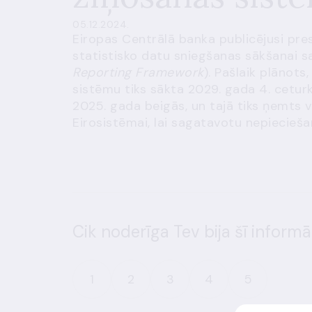
05.12.2024.
Eiropas Centrālā banka publicējusi
pre
statistisko datu sniegšanas sākšanai s
Reporting Framework
). Pašlaik plānot
sistēmu tiks sākta 2029. gada 4. ceturk
2025. gada beigās, un tajā tiks ņemts 
Eirosistēmai, lai sagatavotu nepiecieša
Cik noderīga Tev bija šī informā
1
2
3
4
5