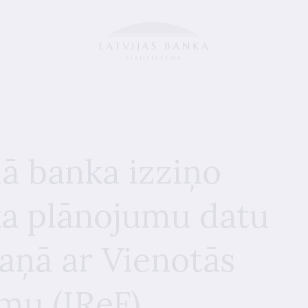
lā banka izziņo
ika plānojumu datu
aņā ar Vienotās
mu (IReF)