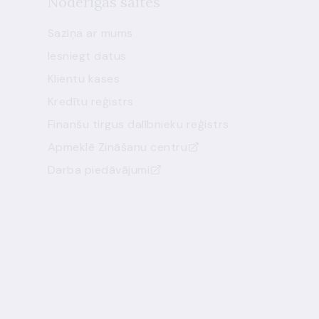
Noderīgas saites
Saziņa ar mums
Iesniegt datus
Klientu kases
Kredītu reģistrs
Finanšu tirgus dalībnieku reģistrs
Apmeklē Zināšanu centru
Darba piedāvājumi