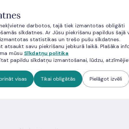
atnes
ās apmeklētājiem jāņem vērā arī
Google pakalpojumu sniegšanas
īmekļvietne darbotos, tajā tiek izmantotas obligāti
a
šamās sīkdatnes. Ar Jūsu piekrišanu papildus šajā 
 izmantotas statistikas un trešo pušu sīkdatnes.
t atsaukt savu piekrišanu jebkurā laikā. Plašāka inf
jama mūsu
Sīkdatņu politika
ītat papildu sīkdatņu izmantošanai, lūdzu, atzīmēji
miem
prināt visas
Tikai obligātās
Pielāgot izvēli
 jaunumus!