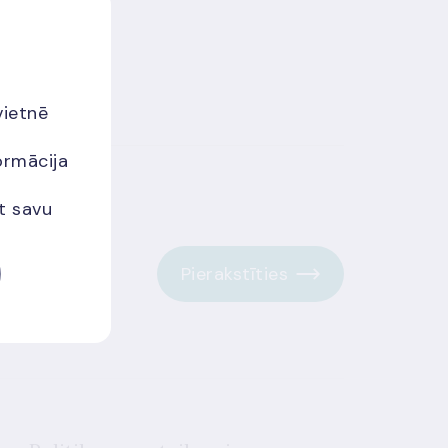
vietnē
ormācija
et savu
Pierakstīties