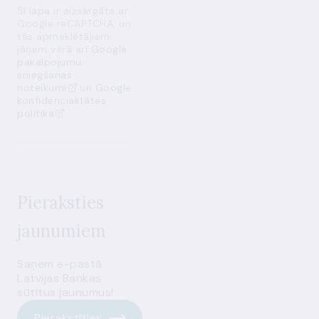
Šī lapa ir aizsargāta ar
Google reCAPTCHA, un
tās apmeklētājiem
jāņem vērā arī
Google
pakalpojumu
sniegšanas
noteikumi
un
Google
konfidencialitātes
politika
Pieraksties
jaunumiem
Saņem e-pastā
Latvijas Bankas
sūtītus jaunumus!
Pierakstīties