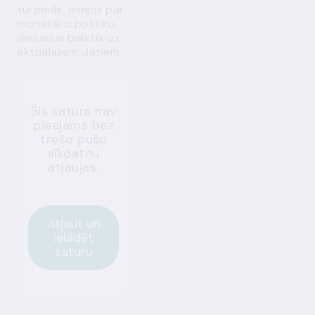
turpmāk, lemjot par
monetāro politiku,
lēmumus balstīs uz
aktuālajiem datiem.
Šis saturs nav
pieejams bez
trešo pušu
sīkdatņu
atļaujas.
Atļaut un
ielādēt
saturu