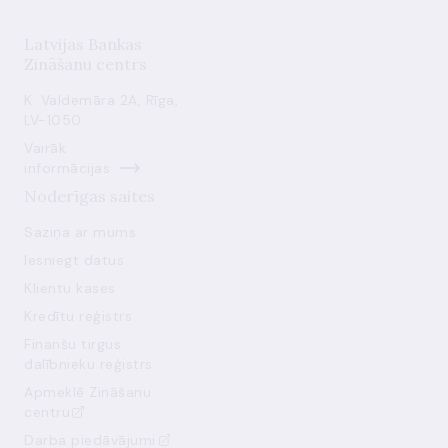
Latvijas Bankas
Zināšanu centrs
K. Valdemāra 2A, Rīga,
LV-1050
Vairāk
informācijas
Noderīgas saites
Saziņa ar mums
Iesniegt datus
Klientu kases
Kredītu reģistrs
Finanšu tirgus
dalībnieku reģistrs
Apmeklē Zināšanu
centru
Darba piedāvājumi