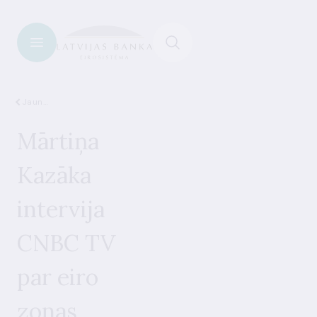
Jaunumi
Mārtiņa
Kazāka
intervija
CNBC TV
par eiro
zonas