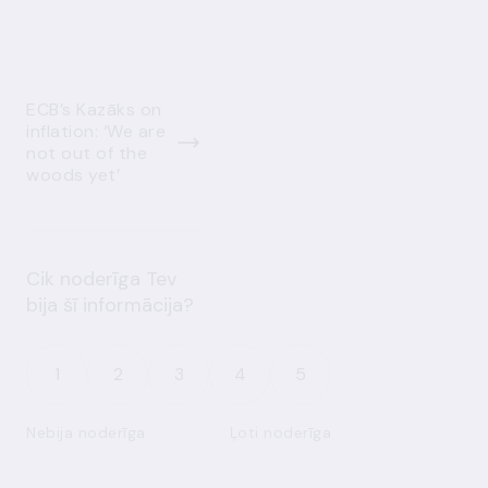
ECB’s Kazāks on
inflation: ‘We are
not out of the
woods yet’
Cik noderīga Tev
bija šī informācija?
1
2
3
4
5
Nebija noderīga
Ļoti noderīga