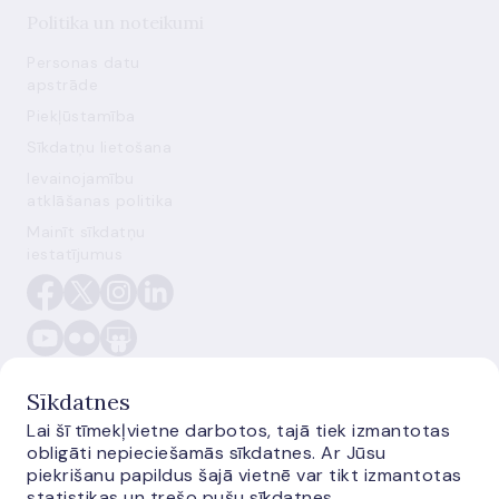
Politika un noteikumi
Personas datu
apstrāde
Piekļūstamība
Sīkdatņu lietošana
Ievainojamību
atklāšanas politika
Mainīt sīkdatņu
iestatījumus
Sīkdatnes
Lai šī tīmekļvietne darbotos, tajā tiek izmantotas
obligāti nepieciešamās sīkdatnes. Ar Jūsu
E-monetas.lv
piekrišanu papildus šajā vietnē var tikt izmantotas
statistikas un trešo pušu sīkdatnes.