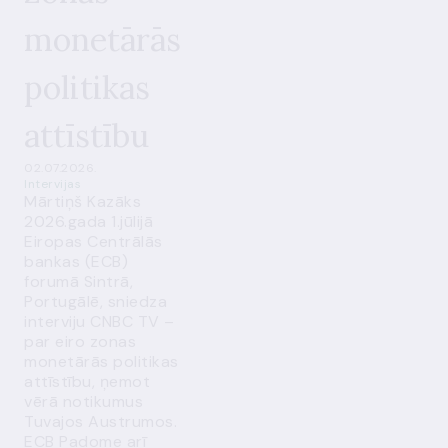
monetārās
politikas
attīstību
02.07.2026.
Intervijas
Mārtiņš Kazāks
2026.gada 1.jūlijā
Eiropas Centrālās
bankas (ECB)
forumā Sintrā,
Portugālē, sniedza
interviju CNBC TV –
par eiro zonas
monetārās politikas
attīstību, ņemot
vērā notikumus
Tuvajos Austrumos.
ECB Padome arī