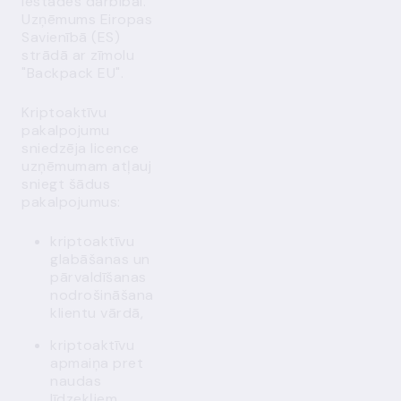
iestādes darbībai.
Uzņēmums Eiropas
Savienībā (ES)
strādā ar zīmolu
"Backpack EU".
Kriptoaktīvu
pakalpojumu
sniedzēja licence
uzņēmumam atļauj
sniegt šādus
pakalpojumus:
kriptoaktīvu
glabāšanas un
pārvaldīšanas
nodrošināšana
klientu vārdā,
kriptoaktīvu
apmaiņa pret
naudas
līdzekļiem,