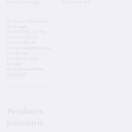
Nebija noderīga
Ļoti noderīga
Šī lapa ir aizsargāta
ar Google
reCAPTCHA, un tās
apmeklētājiem
jāņem vērā arī
Google pakalpojumu
sniegšanas
noteikumi
un
Google
konfidencialitātes
politika
Pieraksties
jaunumiem