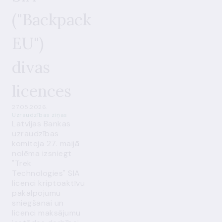
("Backpack
EU")
divas
licences
27.05.2026.
Uzraudzības ziņas
Latvijas Bankas
uzraudzības
komiteja 27. maijā
nolēma izsniegt
"Trek
Technologies" SIA
licenci kriptoaktīvu
pakalpojumu
sniegšanai un
licenci maksājumu