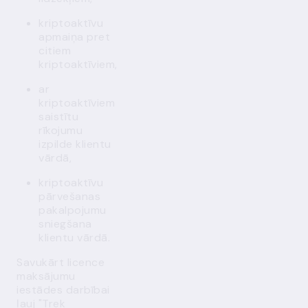
kriptoaktīvu
apmaiņa pret
citiem
kriptoaktīviem,
ar
kriptoaktīviem
saistītu
rīkojumu
izpilde klientu
vārdā,
kriptoaktīvu
pārvešanas
pakalpojumu
sniegšana
klientu vārdā.
Savukārt licence
maksājumu
iestādes darbībai
ļauj "Trek