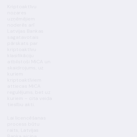
Kriptoaktīvu
nozares
uzņēmējiem
noderēs arī
Latvijas Bankas
sagatavotais
pārskats par
kriptoaktīvu
klasifikāciju
atbilstoši MiCA un
skaidrojums, uz
kuriem
kriptoaktīviem
attiecas MiCA
regulējums, bet uz
kuriem – cita veida
tiesību akti.
Lai licencēšanas
process būtu
raits, Latvijas
Banka aicina