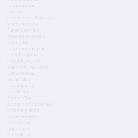
uzņēmumus
izmantot
pirmslicencēšanas
konsultācijas.
Tajās Latvijas
Bankas eksperti
konsultē
uzņēmumus par
piemērojamo
regulējumu un
sākotnēji novērtē
uzņēmuma
atbilstību
regulējuma
prasībām.
Sadarbība
pirmslicencēšanas
posmā palīdz
uzņēmumiem
kvalitatīvi
sagatavot
pieteikumu