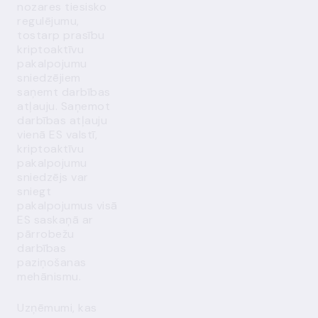
nozares tiesisko
regulējumu,
tostarp prasību
kriptoaktīvu
pakalpojumu
sniedzējiem
saņemt darbības
atļauju. Saņemot
darbības atļauju
vienā ES valstī,
kriptoaktīvu
pakalpojumu
sniedzējs var
sniegt
pakalpojumus visā
ES saskaņā ar
pārrobežu
darbības
paziņošanas
mehānismu.
Uzņēmumi, kas