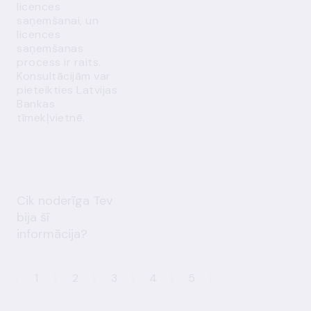
licences
saņemšanai, un
licences
saņemšanas
process ir raits.
Konsultācijām var
pieteikties Latvijas
Bankas
tīmekļvietnē
.
Cik noderīga Tev
bija šī
informācija?
1
2
3
4
5