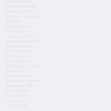
vēlas saņemt
Latvijas Bankas
licenci, aicināti
izmantot Latvijas
Bankas
sagatavotos
licencēšanas
ceļvežus
, kuros
atrodama izvērsta
informācija par
licencēšanas
procesu un
prasībām, tai
skaitā par to, kādi
dokumenti
jāsagatavo un
jāiesniedz Latvijas
Bankai un kādi ir
pieteikuma
izskatīšanas
termiņi, u. c.
informācija.