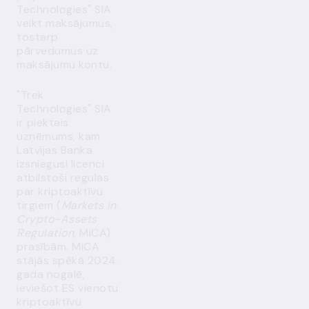
Technologies" SIA
veikt maksājumus,
tostarp
pārvedumus uz
maksājumu kontu.
"Trek
Technologies" SIA
ir piektais
uzņēmums, kam
Latvijas Banka
izsniegusi licenci
atbilstoši regulas
par kriptoaktīvu
tirgiem (
Markets in
Crypto-Assets
Regulation
, MiCA)
prasībām. MiCA
stājās spēkā 2024.
gada nogalē,
ieviešot ES vienotu
kriptoaktīvu