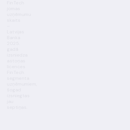
FinTech
jomas
uzņēmumu
skaits
–
Latvijas
Banka
2025.
gadā
izsniedza
astoņas
licences
FinTech
segmenta
uzņēmumiem,
šogad
izsniegtas
jau
septiņas.