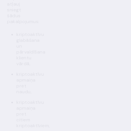
atļauj
sniegt
šādus
pakalpojumus:
kriptoaktīvu
glabāšana
un
pārvaldīšana
klientu
vārdā,
kriptoaktīvu
apmaiņa
pret
naudu,
kriptoaktīvu
apmaiņa
pret
citiem
kriptoaktīviem,