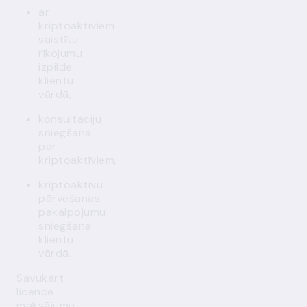
ar
kriptoaktīviem
saistītu
rīkojumu
izpilde
klientu
vārdā,
konsultāciju
sniegšana
par
kriptoaktīviem,
kriptoaktīvu
pārvešanas
pakalpojumu
sniegšana
klientu
vārdā.
Savukārt
licence
maksājumu