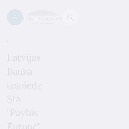
Jaunumi
Latvijas
Banka
izsniedz
SIA
"Paybis
Europe"