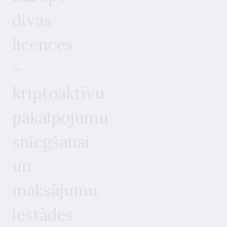
divas
licences
–
kriptoaktīvu
pakalpojumu
sniegšanai
un
maksājumu
iestādes