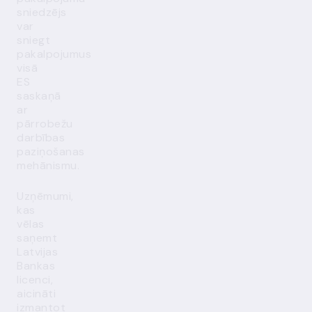
sniedzējs
var
sniegt
pakalpojumus
visā
ES
saskaņā
ar
pārrobežu
darbības
paziņošanas
mehānismu.
Uzņēmumi,
kas
vēlas
saņemt
Latvijas
Bankas
licenci,
aicināti
izmantot