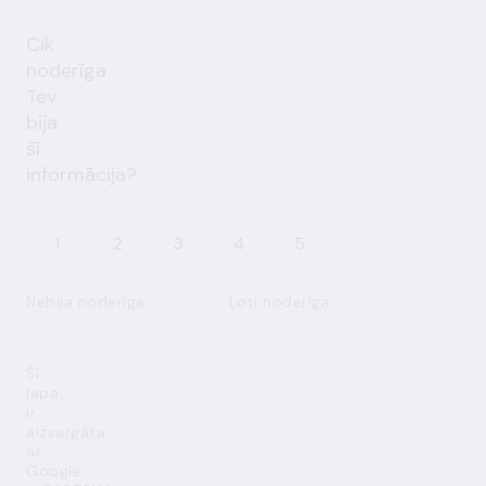
Cik
noderīga
Tev
bija
šī
informācija?
1
2
3
4
5
Nebija noderīga
Ļoti noderīga
Šī
lapa
ir
aizsargāta
ar
Google