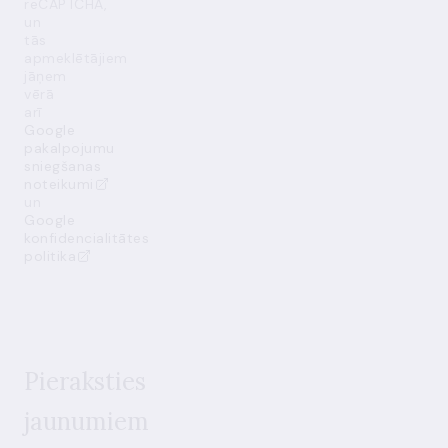
reCAPTCHA,
un
tās
apmeklētājiem
jāņem
vērā
arī
Google
pakalpojumu
sniegšanas
noteikumi
un
Google
konfidencialitātes
politika
Pieraksties
jaunumiem