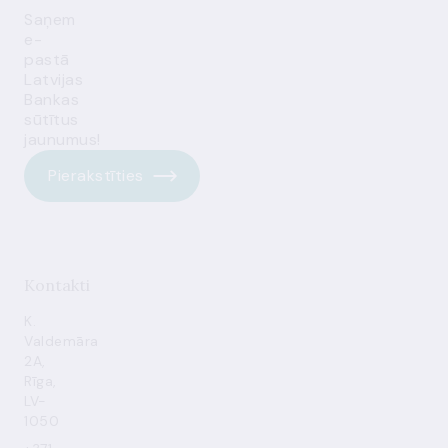
Saņem
e-
pastā
Latvijas
Bankas
sūtītus
jaunumus!
Pierakstīties
Kontakti
K.
Valdemāra
2A,
Rīga,
LV-
1050