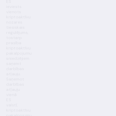
ES
ieviests
vienots
kriptoaktīvu
nozares
tiesiskais
regulējums,
tostarp
prasība
kriptoaktīvu
pakalpojumu
sniedzējiem
saņemt
darbības
atļauju.
Saņemot
darbības
atļauju
vienā
ES
valstī,
kriptoaktīvu
pakalpojumu