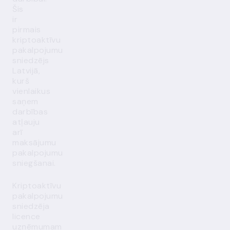
Šis
ir
pirmais
kriptoaktīvu
pakalpojumu
sniedzējs
Latvijā,
kurš
vienlaikus
saņem
darbības
atļauju
arī
maksājumu
pakalpojumu
sniegšanai.
Kriptoaktīvu
pakalpojumu
sniedzēja
licence
uzņēmumam