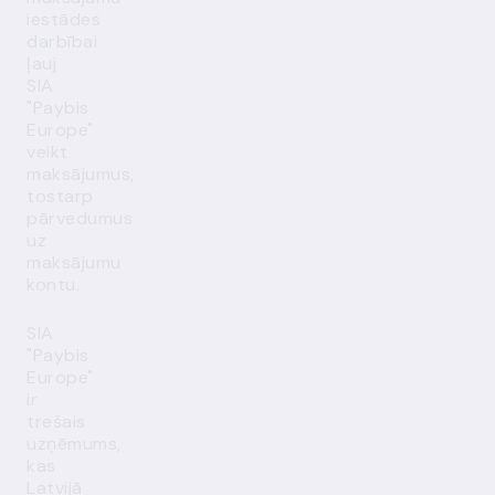
iestādes
darbībai
ļauj
SIA
"Paybis
Europe"
veikt
maksājumus,
tostarp
pārvedumus
uz
maksājumu
kontu.
SIA
"Paybis
Europe"
ir
trešais
uzņēmums,
kas
Latvijā