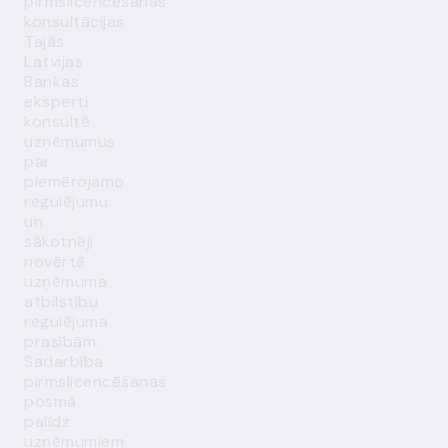
pirmslicencēšanas
konsultācijas.
Tajās
Latvijas
Bankas
eksperti
konsultē
uzņēmumus
par
piemērojamo
regulējumu
un
sākotnēji
novērtē
uzņēmuma
atbilstību
regulējuma
prasībām.
Sadarbība
pirmslicencēšanas
posmā
palīdz
uzņēmumiem