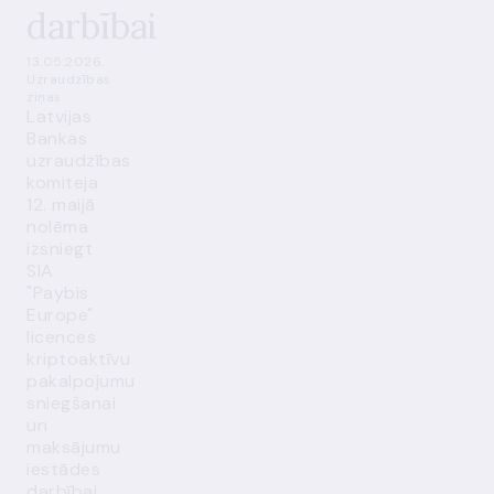
darbībai
13.05.2026.
Uzraudzības
ziņas
Latvijas
Bankas
uzraudzības
komiteja
12. maijā
nolēma
izsniegt
SIA
"Paybis
Europe"
licences
kriptoaktīvu
pakalpojumu
sniegšanai
un
maksājumu
iestādes
darbībai.