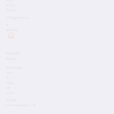
+371
6702
2300
info@bank.lv
e-
adrese
Klientu
kases
Bezdelīgu
iela
3,
Rīga,
LV-
1050
Vairāk
informācijas