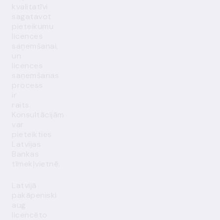
kvalitatīvi
sagatavot
pieteikumu
licences
saņemšanai,
un
licences
saņemšanas
process
ir
raits.
Konsultācijām
var
pieteikties
Latvijas
Bankas
tīmekļvietnē
.
Latvijā
pakāpeniski
aug
licencēto