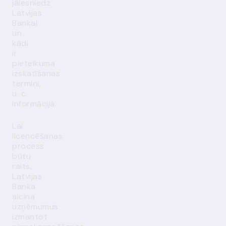
jāiesniedz
Latvijas
Bankai
un
kādi
ir
pieteikuma
izskatīšanas
termiņi,
u. c.
informācija.
Lai
licencēšanas
process
būtu
raits,
Latvijas
Banka
aicina
uzņēmumus
izmantot