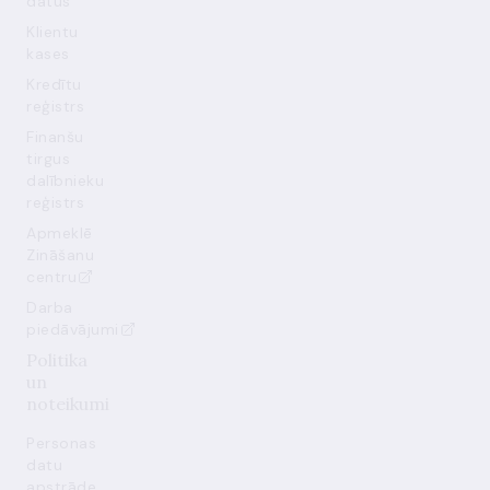
datus
Klientu
kases
Kredītu
reģistrs
Finanšu
tirgus
dalībnieku
reģistrs
Apmeklē
Zināšanu
centru
Darba
piedāvājumi
Politika
un
noteikumi
Personas
datu
apstrāde