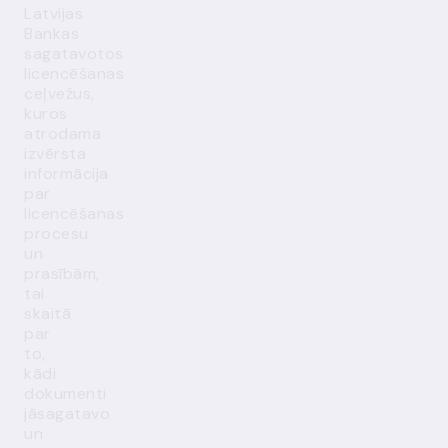
Latvijas
Bankas
sagatavotos
licencēšanas
ceļvežus
,
kuros
atrodama
izvērsta
informācija
par
licencēšanas
procesu
un
prasībām,
tai
skaitā
par
to,
kādi
dokumenti
jāsagatavo
un