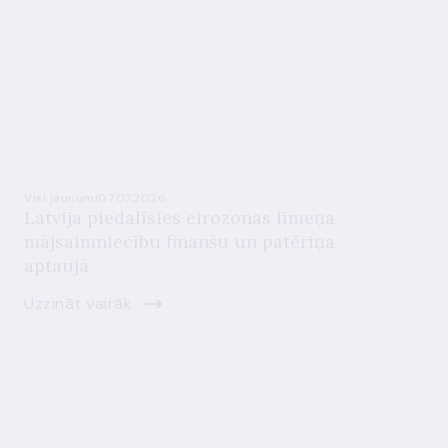
Visi jaunumi
07.07.2026.
Latvija piedalīsies eirozonas līmeņa
mājsaimniecību finanšu un patēriņa
aptaujā
Uzzināt vairāk