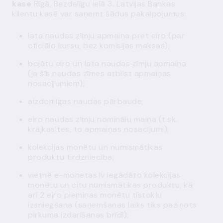
kase
Rīgā, Bezdelīgu ielā 3. Latvijas Bankas
klientu kasē var saņemt šādus pakalpojumus:
lata naudas zīmju apmaiņa pret eiro (par
oficiālo kursu, bez komisijas maksas);
bojātu eiro un lata naudas zīmju apmaiņa
(ja šīs
naudas zīmes atbilst apmaiņas
nosacījumiem
);
aizdomīgas naudas pārbaude;
eiro naudas zīmju nominālu maiņa (t.sk.
krājkasītes, to
apmaiņas nosacījumi
);
kolekcijas monētu un numismātikas
produktu tirdzniecība;
vietnē e-monetas.lv iegādāto kolekcijas
monētu un citu numismātikas produktu, kā
arī 2 eiro piemiņas monētu tīstokļu
izsniegšana (saņemšanas laiks tiks paziņots
pirkuma izdarīšanas brīdī);