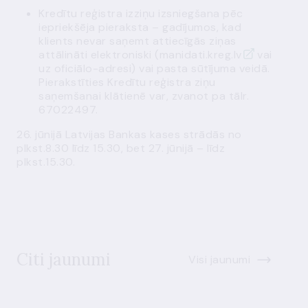
Kredītu reģistra izziņu izsniegšana pēc
iepriekšēja pieraksta – gadījumos, kad
klients nevar saņemt attiecīgās ziņas
attālināti elektroniski (
manidati.kreg.lv
vai
uz oficiālo-adresi) vai pasta sūtījuma veidā.
Pierakstīties Kredītu reģistra ziņu
saņemšanai klātienē var, zvanot pa tālr.
67022497.
26. jūnijā Latvijas Bankas kases strādās no
plkst.8.30 līdz 15.30, bet 27. jūnijā – līdz
plkst.15.30.
Citi jaunumi
Visi jaunumi