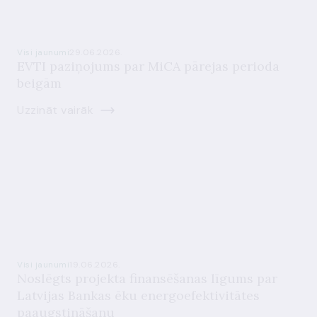
Visi jaunumi
29.06.2026.
EVTI paziņojums par MiCA pārejas perioda
beigām
Uzzināt vairāk
Visi jaunumi
19.06.2026.
Noslēgts projekta finansēšanas līgums par
Latvijas Bankas ēku energoefektivitātes
paaugstināšanu