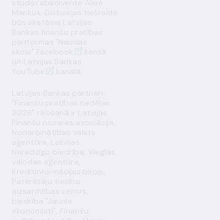
studiju absolvente Alise
Mankus. Diskusijas tiešraide
būs skatāma Latvijas
Bankas finanšu pratības
platformas "Naudas
skola"
Facebook
kontā
un Latvijas Bankas
YouTube
kanālā.
Latvijas Bankas partneri
"Finanšu pratības nedēļas
2026" rīkošanā ir Latvijas
Finanšu nozares asociācija,
Nodarbinātības valsts
aģentūra, Latvijas
Neredzīgo biedrība, Vieglās
valodas aģentūra,
Kredītinformācijas birojs,
Patērētāju tiesību
aizsardzības centrs,
biedrība "Jaunie
ekonomisti", Finanšu