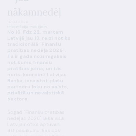
nākamnedēļ
10.03.2026.
Informācija medijiem
No 16. līdz 22. martam
Latvijā jau 13. reizi notiks
tradicionālā "Finanšu
pratības nedēļa 2026".
Tā ir gada nozīmīgākais
notikums finanšu
pratības jomā, un tās
norisi koordinē Latvijas
Banka, iesaistot plašu
partneru loku no valsts,
privātā un nevalstiskā
sektora.
Šogad "Finanšu pratības
nedēļas 2026" laikā visā
Latvijā notiks aptuveni
40 pasākumu, kas būs