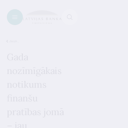
Jaunumi
Gada
nozīmīgākais
notikums
finanšu
pratības jomā
– jau