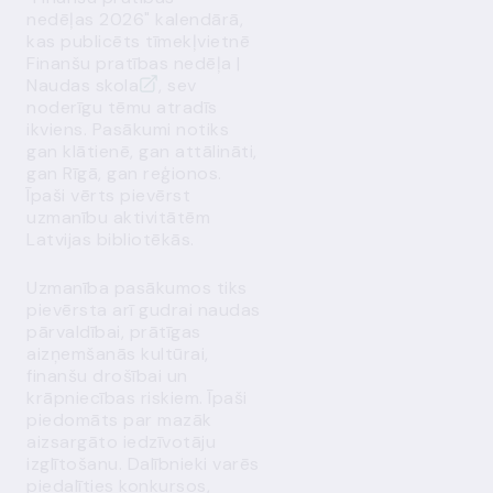
nedēļas 2026" kalendārā,
kas publicēts tīmekļvietnē
Finanšu pratības nedēļa |
Naudas skola
, sev
noderīgu tēmu atradīs
ikviens. Pasākumi notiks
gan klātienē, gan attālināti,
gan Rīgā, gan reģionos.
Īpaši vērts pievērst
uzmanību aktivitātēm
Latvijas bibliotēkās.
Uzmanība pasākumos tiks
pievērsta arī gudrai naudas
pārvaldībai, prātīgas
aizņemšanās kultūrai,
finanšu drošībai un
krāpniecības riskiem. Īpaši
piedomāts par mazāk
aizsargāto iedzīvotāju
izglītošanu. Dalībnieki varēs
piedalīties konkursos,