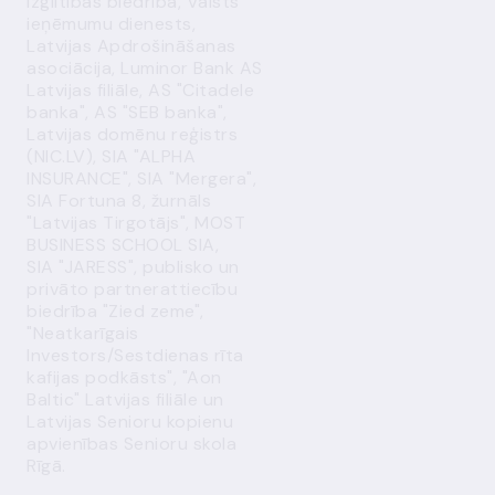
izglītības biedrība, Valsts
ieņēmumu dienests,
Latvijas Apdrošināšanas
asociācija, Luminor Bank AS
Latvijas filiāle, AS "Citadele
banka", AS "SEB banka",
Latvijas domēnu reģistrs
(NIC.LV), SIA "ALPHA
INSURANCE", SIA "Mergera",
SIA Fortuna 8, žurnāls
"Latvijas Tirgotājs", MOST
BUSINESS SCHOOL SIA,
SIA "JARESS", publisko un
privāto partnerattiecību
biedrība "Zied zeme",
"Neatkarīgais
Investors/Sestdienas rīta
kafijas podkāsts", "Aon
Baltic" Latvijas filiāle un
Latvijas Senioru kopienu
apvienības Senioru skola
Rīgā.