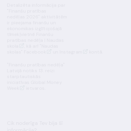
Detalizēta informācija par
"Finanšu pratības
nedēļas 2026" aktivitātēm
ir pieejama finanšu un
ekonomikas izglītojošajā
tīmekļvietnē
Finanšu
pratības nedēļa | Naudas
skola
, kā arī "Naudas
skolas"
Facebook
un
Instagram
kontā.
"Finanšu pratības nedēļa"
Latvijā notiks 13. reizi
starptautiskās
iniciatīvas
Global Money
Week
ietvaros.
Cik noderīga Tev bija šī
informācija?