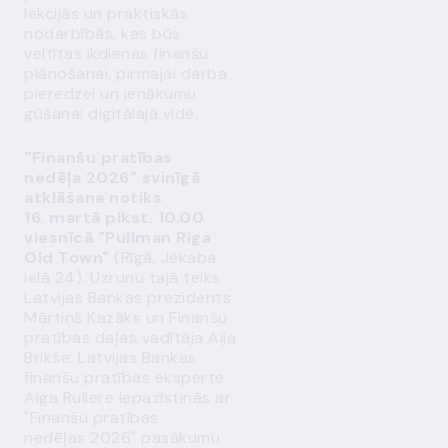
lekcijās un praktiskās
nodarbībās, kas būs
veltītas ikdienas finanšu
plānošanai, pirmajai darba
pieredzei un ienākumu
gūšanai digitālajā vidē.
"Finanšu pratības
nedēļa 2026" svinīgā
atklāšana notiks
16. martā plkst. 10.00
viesnīcā "Pullman Riga
Old Town"
(Rīgā, Jēkaba
ielā 24). Uzrunu tajā teiks
Latvijas Bankas prezidents
Mārtiņš Kazāks un Finanšu
pratības daļas vadītāja Aija
Brikše. Latvijas Bankas
finanšu pratības eksperte
Aiga Rullere iepazīstinās ar
"Finanšu pratības
nedēļas 2026" pasākumu