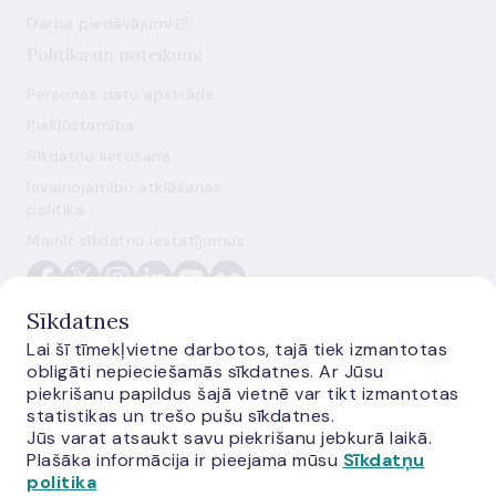
Darba piedāvājumi
Politika un noteikumi
Personas datu apstrāde
Piekļūstamība
Sīkdatņu lietošana
Ievainojamību atklāšanas
politika
Mainīt sīkdatņu iestatījumus
Sīkdatnes
Lai šī tīmekļvietne darbotos, tajā tiek izmantotas
obligāti nepieciešamās sīkdatnes. Ar Jūsu
piekrišanu papildus šajā vietnē var tikt izmantotas
statistikas un trešo pušu sīkdatnes.
Jūs varat atsaukt savu piekrišanu jebkurā laikā.
E-monetas.lv
Plašāka informācija ir pieejama mūsu
Sīkdatņu
politika