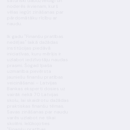
saturiski daudzveidīgi un
noderēs ikvienam, kurš
vēlas iegūt zināšanas par
pārdomātāku rīcību ar
naudu.
Ik gadu "Finanšu pratības
nedēļas" laikā dažādas
institūcijas piedāvā
iniciatīvas, kuru mērķis ir
uzlabot iedzīvotāju naudas
prasmi. Šogad īpaša
uzmanība pievērsta
jauniešu finanšu pratības
veicināšanai – Latvijas
Bankas eksperti dosies uz
vairāk nekā 70 Latvijas
skolu, lai skaidrotu dažādas
praktiskas finanšu tēmas.
Savas zināšanas par naudu
varēs uzlabot ne tikai
skolēni. Ielūkojoties
"Finanšu pratības