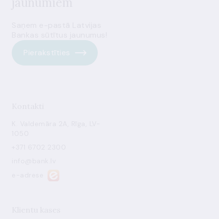
jaunumiem
Saņem e-pastā Latvijas
Bankas sūtītus jaunumus!
Pierakstīties
Kontakti
K. Valdemāra 2A, Rīga, LV-
1050
+371 6702 2300
info@bank.lv
e-adrese
Klientu kases