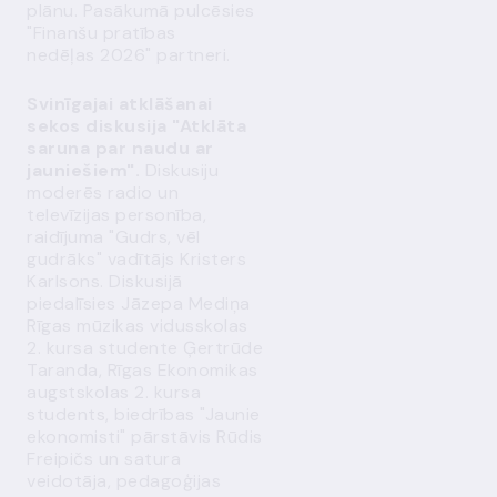
plānu. Pasākumā pulcēsies
"Finanšu pratības
nedēļas 2026" partneri.
Svinīgajai atklāšanai
sekos diskusija "Atklāta
saruna par naudu ar
jauniešiem".
Diskusiju
moderēs radio un
televīzijas personība,
raidījuma "Gudrs, vēl
gudrāks" vadītājs Kristers
Karlsons. Diskusijā
piedalīsies Jāzepa Mediņa
Rīgas mūzikas vidusskolas
2. kursa studente Ģertrūde
Taranda, Rīgas Ekonomikas
augstskolas 2. kursa
students, biedrības "Jaunie
ekonomisti" pārstāvis Rūdis
Freipičs un satura
veidotāja, pedagoģijas