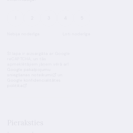
1
2
3
4
5
Nebija noderīga
Ļoti noderīga
Šī lapa ir aizsargāta ar Google
reCAPTCHA, un tās
apmeklētājiem jāņem vērā arī
Google pakalpojumu
sniegšanas noteikumi
un
Google konfidencialitātes
politika
Pieraksties