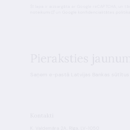
Šī lapa ir aizsargāta ar Google reCAPTCHA, un t
noteikumi
un
Google konfidencialitātes politik
Pieraksties jaunu
Saņem e-pastā Latvijas Bankas sūtītus
Kontakti
K. Valdemāra 2A, Rīga, LV-1050