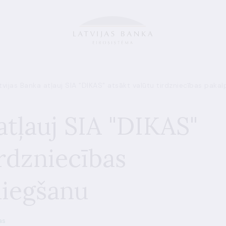
tvijas Banka atļauj SIA "DIKAS" atsākt valūtu tirdzniecības pak
atļauj SIA "DIKAS"
irdzniecības
niegšanu
as