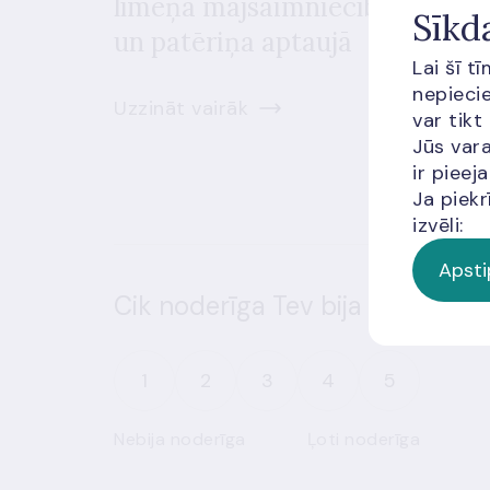
līmeņa mājsaimniecību finanšu
Sīkd
un patēriņa aptaujā
Lai šī t
nepiecie
Uzzināt vairāk
var tikt
Jūs vara
ir piee
Ja piekr
izvēli:
Apsti
Cik noderīga Tev bija šī informā
1
2
3
4
5
Nebija noderīga
Ļoti noderīga