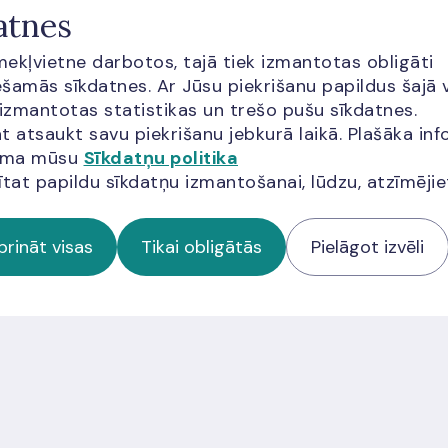
pārejas perioda beigām
l
atnes
e
īmekļvietne darbotos, tajā tiek izmantotas obligāti
Uzzināt vairāk
p
šamās sīkdatnes. Ar Jūsu piekrišanu papildus šajā 
 izmantotas statistikas un trešo pušu sīkdatnes.
Uz
t atsaukt savu piekrišanu jebkurā laikā. Plašāka inf
jama mūsu
Sīkdatņu politika
ītat papildu sīkdatņu izmantošanai, lūdzu, atzīmēji
prināt visas
Tikai obligātās
Pielāgot izvēli
cija?