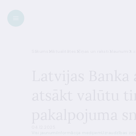
Sākums
Aktualitātes
Ziņas un raksti
Jaunumi
La
Latvijas Banka 
atsākt valūtu t
pakalpojuma s
04.12.2025.
Visi jaunumi
Informācija medijiem
Uzraudzības ziņ