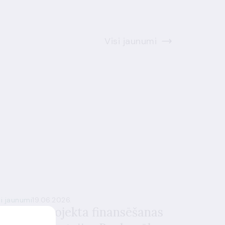
Visi jaunumi
si jaunumi
19.06.2026.
oslēgts projekta finansēšanas