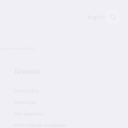
English
alpojuma sniegšanu
Jaunumi
Statistika
Intervijas
Visi jaunumi
Informācija medijiem