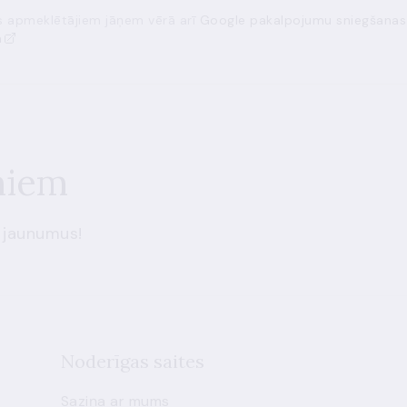
ās apmeklētājiem jāņem vērā arī
Google pakalpojumu sniegšanas
a
miem
 jaunumus!
Noderīgas saites
Saziņa ar mums