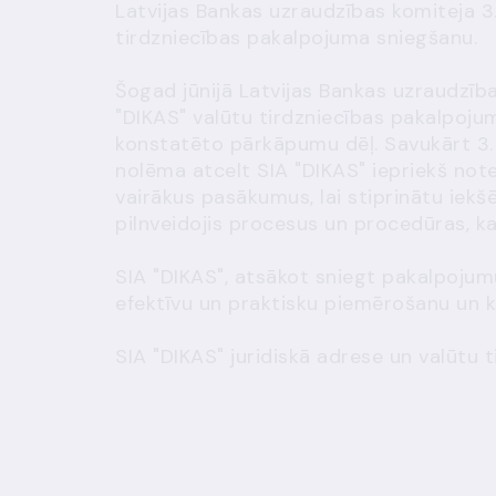
Latvijas Bankas uzraudzības komiteja 3
tirdzniecības pakalpojuma sniegšanu.
Šogad jūnijā Latvijas Bankas uzraudzīb
"DIKAS" valūtu tirdzniecības pakalpo
konstatēto pārkāpumu dēļ. Savukārt 3.
nolēma atcelt SIA "DIKAS" iepriekš not
vairākus pasākumus, lai stiprinātu iek
pilnveidojis procesus un procedūras, 
SIA "DIKAS", atsākot sniegt pakalpojum
efektīvu un praktisku piemērošanu un k
SIA "DIKAS" juridiskā adrese un valūtu t