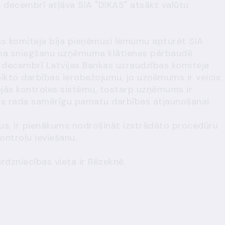
. decembrī atļāva SIA "DIKAS" atsākt valūtu
as komiteja bija pieņēmusi lēmumu apturēt SIA
juma sniegšanu uzņēmuma klātienes pārbaudē
 decembrī Latvijas Bankas uzraudzības komiteja
eikto darbības ierobežojumu, jo uzņēmums ir veicis
šējās kontroles sistēmu, tostarp uzņēmums ir
kas rada samērīgu pamatu darbības atjaunošanai.
us, ir pienākums nodrošināt izstrādāto procedūru
ontroļu ieviešanu.
irdzniecības vieta ir Rēzeknē.