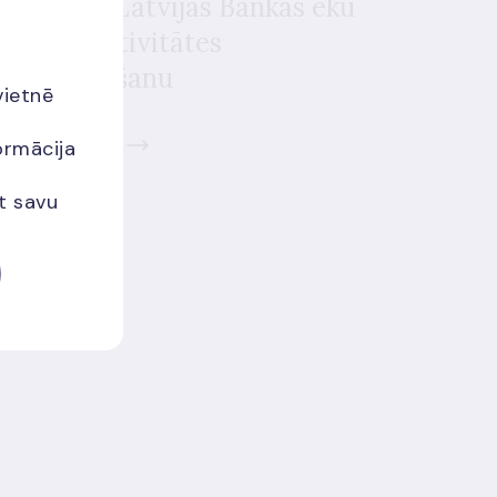
īgums par Latvijas Bankas ēku
nergoefektivitātes
aaugstināšanu
vietnē
zināt vairāk
ormācija
et savu