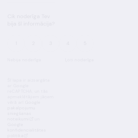
Cik noderīga Tev
bija šī informācija?
1
2
3
4
5
Nebija noderīga
Ļoti noderīga
Šī lapa ir aizsargāta
ar Google
reCAPTCHA, un tās
apmeklētājiem jāņem
vērā arī
Google
pakalpojumu
sniegšanas
noteikumi
un
Google
konfidencialitātes
politika