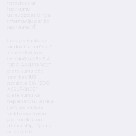
iepazīties ar
Iepirkumu
uzraudzības biroja
informāciju par šo
iepirkumu
.
Latvijas Banka šo
viedokli uzturēs arī
tiesvedībā, kas
ierosināta pēc SIA
“BDO ASSURANCE”
pieteikuma pēc
tam, kad IUB
noraidīja SIA “BDO
ASSURANCE”
pieteikumu kā
nepamatotu, atzina
Latvijas Bankas
veikto iepirkumu
par korektu un
atļāva slēgt līgumu
ar noteikto