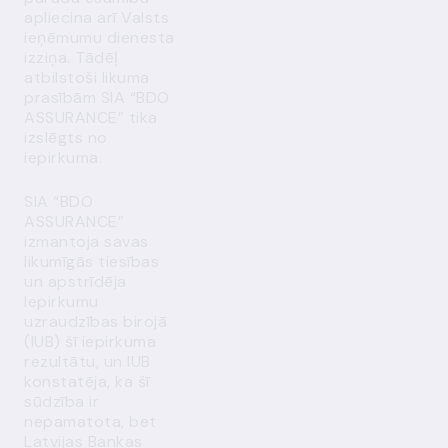
apliecina arī Valsts
ieņēmumu dienesta
izziņa. Tādēļ
atbilstoši likuma
prasībām SIA “BDO
ASSURANCE” tika
izslēgts no
iepirkuma.
SIA “BDO
ASSURANCE”
izmantoja savas
likumīgās tiesības
un apstrīdēja
Iepirkumu
uzraudzības birojā
(IUB) šī iepirkuma
rezultātu, un IUB
konstatēja, ka šī
sūdzība ir
nepamatota, bet
Latvijas Bankas