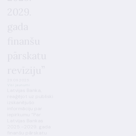
2029.
gada
finanšu
pārskatu
revīziju”
29.09.2025.
Visi jaunumi
Latvijas Banka,
reaģējot uz publiski
izskanējušo
informāciju par
iepirkumu “Par
Latvijas Bankas
2025.–2029. gada
finanšu pārskatu