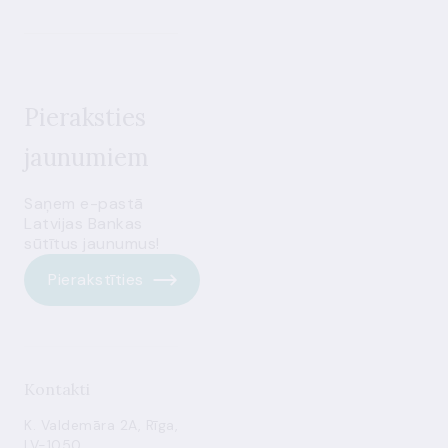
Pieraksties
jaunumiem
Saņem e-pastā
Latvijas Bankas
sūtītus jaunumus!
Pierakstīties
Kontakti
K. Valdemāra 2A, Rīga,
LV-1050