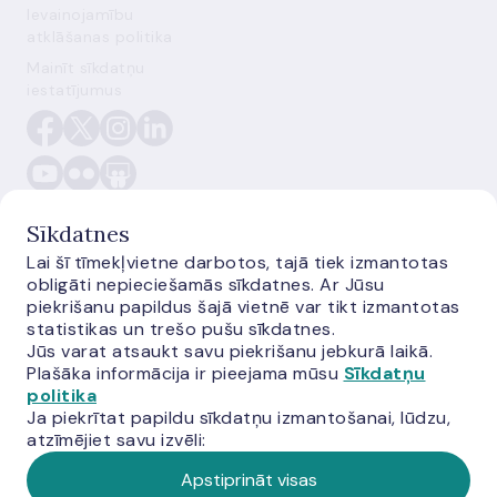
Ievainojamību
atklāšanas politika
Mainīt sīkdatņu
iestatījumus
Sīkdatnes
Lai šī tīmekļvietne darbotos, tajā tiek izmantotas
obligāti nepieciešamās sīkdatnes. Ar Jūsu
E-monetas.lv
piekrišanu papildus šajā vietnē var tikt izmantotas
statistikas un trešo pušu sīkdatnes.
Jūs varat atsaukt savu piekrišanu jebkurā laikā.
Plašāka informācija ir pieejama mūsu
Sīkdatņu
politika
Ja piekrītat papildu sīkdatņu izmantošanai, lūdzu,
atzīmējiet savu izvēli:
Apstiprināt visas
© Latvijas Banka,