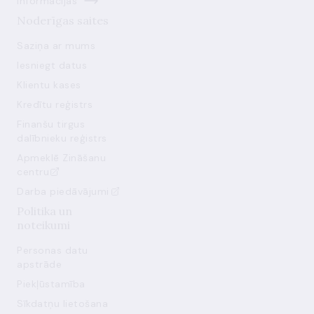
informācijas
Noderīgas saites
Saziņa ar mums
Iesniegt datus
Klientu kases
Kredītu reģistrs
Finanšu tirgus
dalībnieku reģistrs
Apmeklē Zināšanu
centru
Darba piedāvājumi
Politika un
noteikumi
Personas datu
apstrāde
Piekļūstamība
Sīkdatņu lietošana