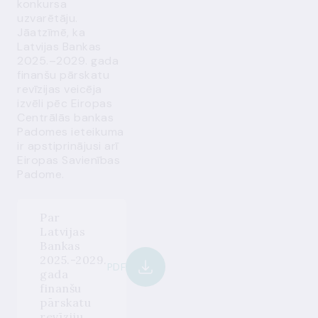
konkursa
uzvarētāju.
Jāatzīmē, ka
Latvijas Bankas
2025.–2029. gada
finanšu pārskatu
revīzijas veicēja
izvēli pēc Eiropas
Centrālās bankas
Padomes ieteikuma
ir apstiprinājusi arī
Eiropas Savienības
Padome.
Par
Latvijas
Bankas
2025.-2029.
PDF
gada
finanšu
pārskatu
revīziju