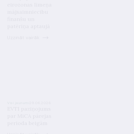
eirozonas līmeņa
mājsaimniecību
finanšu un
patēriņa aptaujā
Uzzināt vairāk
Visi jaunumi
29.06.2026.
EVTI paziņojums
par MiCA pārejas
perioda beigām