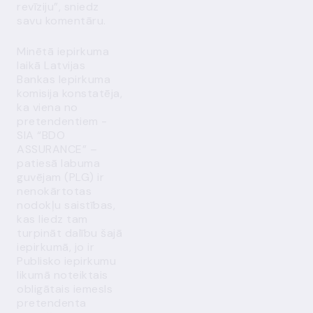
revīziju”, sniedz
savu komentāru.
Minētā iepirkuma
laikā Latvijas
Bankas Iepirkuma
komisija konstatēja,
ka viena no
pretendentiem -
SIA “BDO
ASSURANCE” –
patiesā labuma
guvējam (PLG) ir
nenokārtotas
nodokļu saistības,
kas liedz tam
turpināt dalību šajā
iepirkumā, jo ir
Publisko iepirkumu
likumā noteiktais
obligātais iemesls
pretendenta