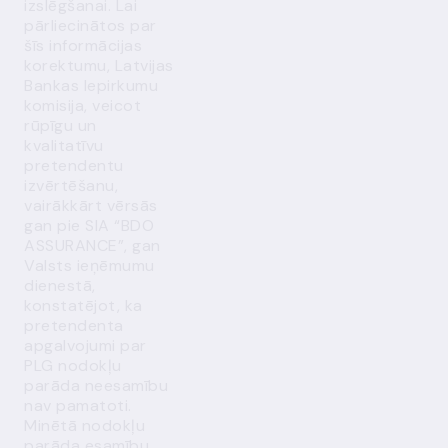
izslēgšanai. Lai
pārliecinātos par
šīs informācijas
korektumu, Latvijas
Bankas Iepirkumu
komisija, veicot
rūpīgu un
kvalitatīvu
pretendentu
izvērtēšanu,
vairākkārt vērsās
gan pie SIA “BDO
ASSURANCE”, gan
Valsts ieņēmumu
dienestā,
konstatējot, ka
pretendenta
apgalvojumi par
PLG nodokļu
parāda neesamību
nav pamatoti.
Minētā nodokļu
parāda esamību