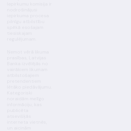
Iepirkumu komisija ir
nodrošinājusi
iepirkuma procesa
pilnīgu atbilstību
spēkā esošajam
tiesiskajam
regulējumam.
Ņemot vērā likuma
prasības, Latvijas
Banka izvēlējās no
vairākiem likumam
atbilstošajiem
pretendentiem
lētāko piedāvājumu.
Kategoriski
noraidām melīgo
informāciju, kas
publicēta
atsevišķās
interneta vietnēs,
un aicinām