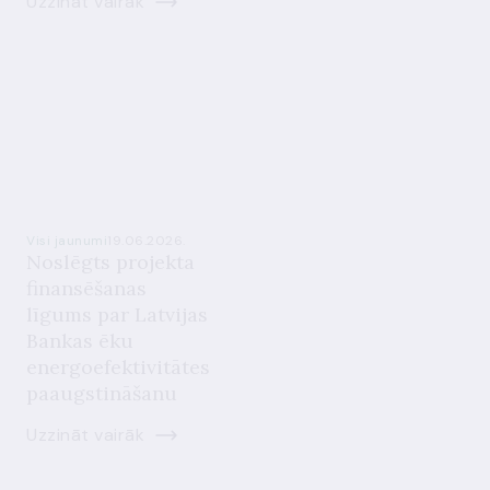
Uzzināt vairāk
Visi jaunumi
19.06.2026.
Noslēgts projekta
finansēšanas
līgums par Latvijas
Bankas ēku
energoefektivitātes
paaugstināšanu
Uzzināt vairāk