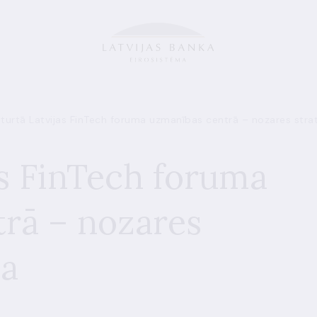
turtā Latvijas FinTech foruma uzmanības centrā – nozares stra
as FinTech foruma
rā – nozares
ma