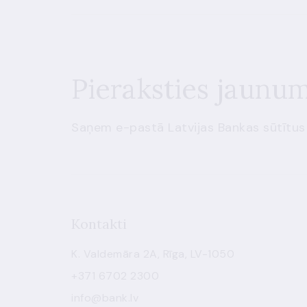
Pieraksties jaunu
Saņem e-pastā Latvijas Bankas sūtītus
Kontakti
K. Valdemāra 2A, Rīga, LV-1050
+371 6702 2300
info@bank.lv