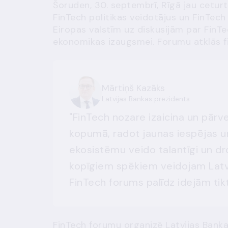
Šoruden, 30. septembrī, Rīgā jau ceturto
FinTech politikas veidotājus un FinTech
Eiropas valstīm uz diskusijām par FinT
ekonomikas izaugsmei. Forumu atklās fi
Mārtiņš Kazāks
Latvijas Bankas prezidents
"FinTech nozare izaicina un pārv
kopumā, radot jaunas iespējas u
ekosistēmu veido talantīgi un dr
kopīgiem spēkiem veidojam Latvi
FinTech forums palīdz idejām tik
FinTech forumu organizē Latvijas Banka 