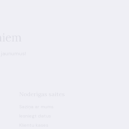
miem
 jaunumus!
Noderīgas saites
Saziņa ar mums
Iesniegt datus
Klientu kases