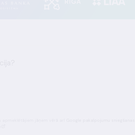
cija?
ās apmeklētājiem jāņem vērā arī
Google pakalpojumu sniegšanas
a