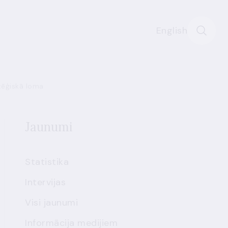
English
tēģiskā loma
Jaunumi
Statistika
Intervijas
Visi jaunumi
Informācija medijiem