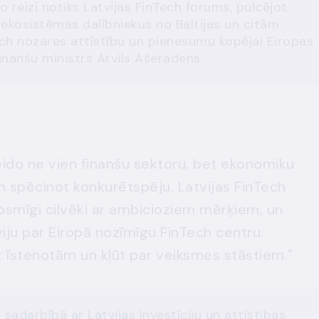
 reizi notiks Latvijas FinTech forums, pulcējot
 ekosistēmas dalībniekus no Baltijas un citām
ech nozares attīstību un pienesumu kopējai Eiropas
nanšu ministrs Arvils Ašeradens.
eido ne vien finanšu sektoru, bet ekonomiku
n spēcinot konkurētspēju. Latvijas FinTech
osmīgi cilvēki ar ambicioziem mērķiem, un
ju par Eiropā nozīmīgu FinTech centru.
t īstenotām un kļūt par veiksmes stāstiem."
sadarbībā ar Latvijas Investīciju un attīstības