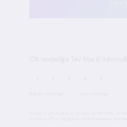
Cik noderīga Tev bija šī informā
1
2
3
4
5
Nebija noderīga
Ļoti noderīga
Šī lapa ir aizsargāta ar Google reCAPTCHA, un t
noteikumi
un
Google konfidencialitātes politik