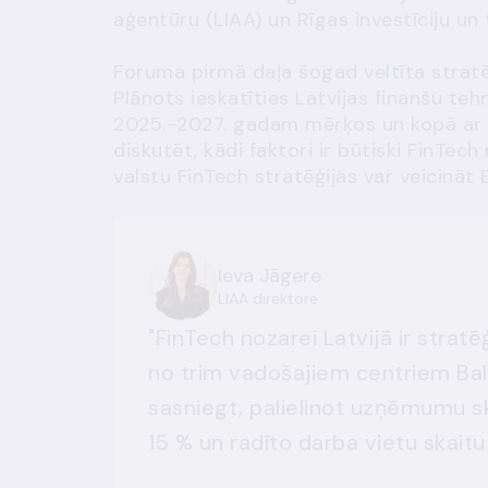
aģentūru (LIAA) un Rīgas investīciju un
Foruma pirmā daļa šogad veltīta stratē
Plānots ieskatīties Latvijas finanšu teh
2025.-2027. gadam mērķos un kopā ar v
diskutēt, kādi faktori ir būtiski FinTec
valstu FinTech stratēģijas var veicināt
Ieva Jāgere
LIAA direktore
"FinTech nozarei Latvijā ir strat
no trim vadošajiem centriem Bal
sasniegt, palielinot uzņēmumu sk
15 % un radīto darba vietu skaitu