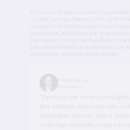
Foruma otrā daļa būs veltīta praktiskie
uzzināt" Latvijas Bankas, LIAA un RITA e
jautājumu un atbilžu sesijā foruma apm
ekspertiem jautājumus par licencēšanu
pieslēgties Latvijas Bankas Elektroniskā
pārstāvji atbildēs uz jautājumiem par 
pieejamiem atbalsta mehānismiem.
Fredis Bikovs
RITA direktors
"Rīga kļūst par arvien pievilcīg
šeit satiekas dinamiska vide, sp
sadarbības partneri. Man ir pati
veiksmīgo sadarbību starp Latvij