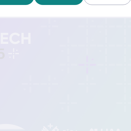
reģistrējas, aizpildot
pieteikuma anketu
.
līdz visas pieejamās vietas būs rezervētas.