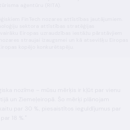
 tūrisma aģentūru (RITA).
ģiskiem FinTech nozares attīstības jautājumiem.
noloģiju sektora attīstības stratēģijas
airāku Eiropas uzraudzības iestāžu pārstāvjiem
h nozares straujai izaugsmei un kā atsevišķu Eiropas
 Eiropas kopējo konkurētspēju.
ēģiska nozīme – mūsu mērķis ir kļūt par vienu
tijā un Ziemeļeiropā. Šo mērķi plānojam
aitu par 30 %, piesaistītos ieguldījumus par
 par 18 %."