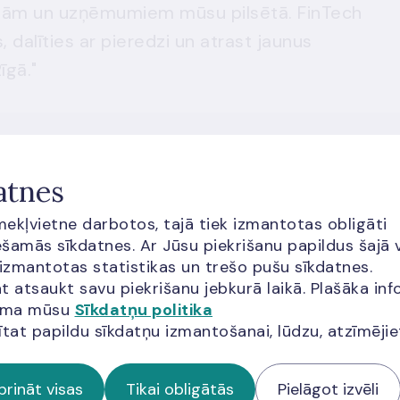
cijām un uzņēmumiem mūsu pilsētā. FinTech
s, dalīties ar pieredzi un atrast jaunus
īgā."
finanšu nozares jaunuzņēmumu konkurss, ko rīko
bnieks, akselerators "Tenity".
atnes
ības un kontaktu veidošana – šogad foruma
īmekļvietne darbotos, tajā tiek izmantotas obligāti
ošanās lietotni un jau iepriekš rezervēt tikšanos a
šamās sīkdatnes. Ar Jūsu piekrišanu papildus šajā 
 izmantotas statistikas un trešo pušu sīkdatnes.
t atsaukt savu piekrišanu jebkurā laikā. Plašāka inf
eptembrī. Foruma atklāšana – plkst.10, savukārt rīt
jama mūsu
Sīkdatņu politika
lašāka informācija par forumu un tā programma
ītat papildu sīkdatņu izmantošanai, lūdzu, atzīmēji
 vietu skaits ir ierobežots. Lai pieteiktos foruma
prināt visas
Tikai obligātās
Pielāgot izvēli