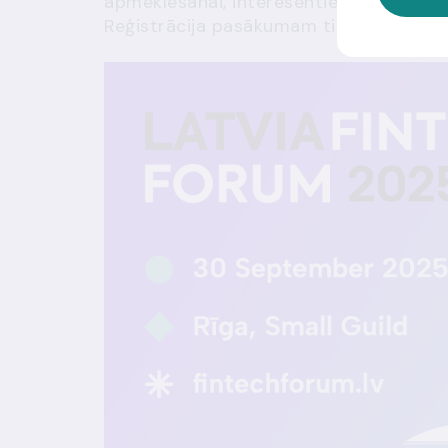
apmeklēšanai, interesentiem iepriekš jā
Reģistrācija pasākumam tiks slēgta, tik