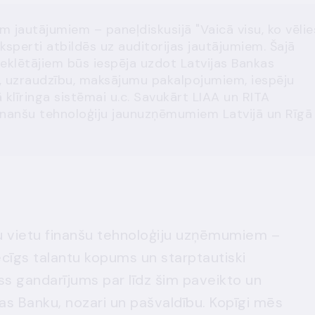
m jautājumiem – paneļdiskusijā "Vaicā visu, ko vēlie
ksperti atbildēs uz auditorijas jautājumiem. Šajā
eklētājiem būs iespēja uzdot Latvijas Bankas
, uzraudzību, maksājumu pakalpojumiem, iespēju
 klīringa sistēmai u.c. Savukārt LIAA un RITA
finanšu tehnoloģiju jaunuzņēmumiem Latvijā un Rīgā
āku vietu finanšu tehnoloģiju uzņēmumiem –
ēcīgs talantu kopums un starptautiski
ess gandarījums par līdz šim paveikto un
as Banku, nozari un pašvaldību. Kopīgi mēs