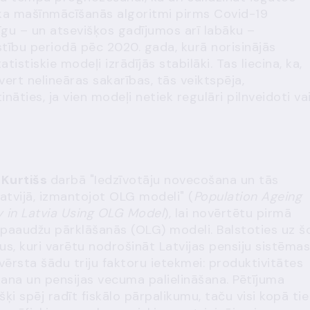
a, ka mašīnmācīšanās algoritmi pirms Covid-19
gu – un atsevišķos gadījumos arī labāku –
tību periodā pēc 2020. gada, kurā norisinājās
tistiskie modeļi izrādījās stabilāki. Tas liecina, ka,
vert nelineāras sakarības, tās veiktspēja,
nāties, ja vien modeļi netiek regulāri pilnveidoti va
 Kurtišs
darbā "Iedzīvotāju novecošana un tās
atvijā, izmantojot OLG modeli" (
Population Ageing
y in Latvia Using OLG Model
), lai novērtētu pirmā
o paaudžu pārklāšanās (OLG) modeli. Balstoties uz š
jus, kuri varētu nodrošināt Latvijas pensiju sistēmas
vērsta šādu triju faktoru ietekmei: produktivitātes
ana un pensijas vecuma palielināšana. Pētījuma
išķi spēj radīt fiskālo pārpalikumu, taču visi kopā tie