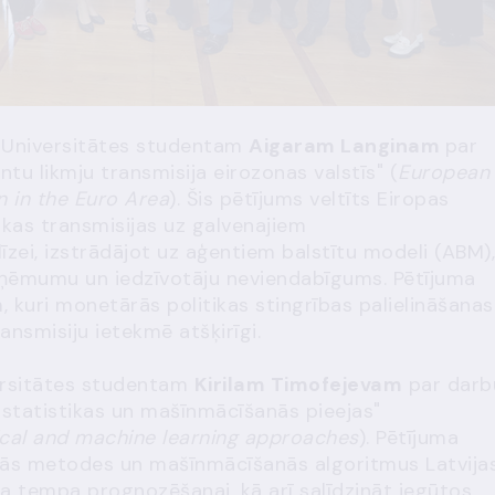
as Universitātes studentam
Aigaram Langinam
par
u likmju transmisija eirozonas valstīs" (
European
n in the Euro Area
). Šis pētījums veltīts Eiropas
ikas transmisijas uz galvenajiem
ei, izstrādājot uz aģentiem balstītu modeli (ABM),
uzņēmumu un iedzīvotāju neviendabīgums. Pētījuma
, kuri monetārās politikas stingrības palielināšanas
nsmisiju ietekmē atšķirīgi.
versitātes studentam
Kirilam Timofejevam
par darb
 statistikas un mašīnmācīšanās pieejas"
tical and machine learning approaches
). Pētījuma
skās metodes un mašīnmācīšanās algoritmus Latvija
 tempa prognozēšanai, kā arī salīdzināt iegūtos