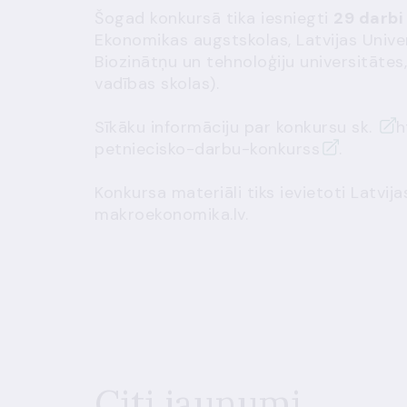
Šogad konkursā tika iesniegti
29 darbi
Ekonomikas augstskolas, Latvijas Univer
Biozinātņu un tehnoloģiju universitāte
vadības skolas).
Sīkāku informāciju par konkursu sk.
h
petniecisko-darbu-konkurss
.
Konkursa materiāli tiks ievietoti Latvij
makroekonomika.lv.
Citi jaunumi