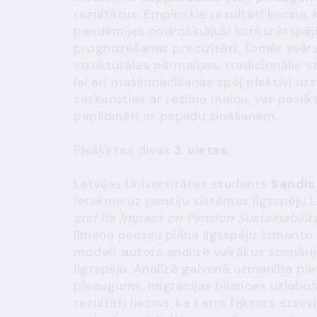
rezultātus. Empīriskie rezultāti liecin
pandēmijas nodrošinājuši konkurētspējī
prognozēšanas precizitāti. Tomēr svārs
strukturālas pārmaiņas, tradicionālie sta
lai arī mašīnmācīšanās spēj efektīvi uzt
saskaroties ar režīma maiņu, var paslikti
papildināti ar papildu zināšanām.
Piešķirtas divas
3. vietas
.
Latvijas Universitātes students
Sandis
ietekme uz pensiju sistēmas ilgtspēju L
and Its Impact on Pension Sustainabilit
līmeņa pensiju plāna ilgtspēju, izmant
modeli, autors analizē vairākus scenāri
ilgtspēju. Analīzē galvenā uzmanība pie
pieaugums, migrācijas bilances uzlaboš
rezultāti liecina, ka katrs faktors atsev