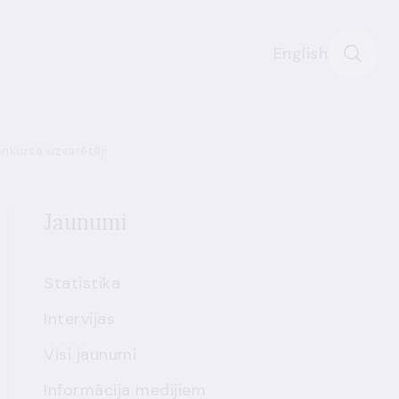
English
onkursa uzvarētāji
Jaunumi
Statistika
Intervijas
Visi jaunumi
Informācija medijiem