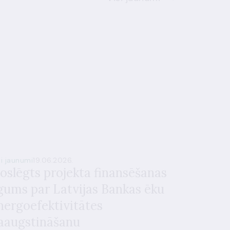
si jaunumi
19.06.2026.
oslēgts projekta finansēšanas
īgums par Latvijas Bankas ēku
nergoefektivitātes
aaugstināšanu