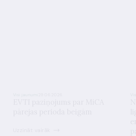
Visi jaunumi
29.06.2026.
Vi
EVTI paziņojums par MiCA
N
pārejas perioda beigām
l
e
Uzzināt vairāk
p