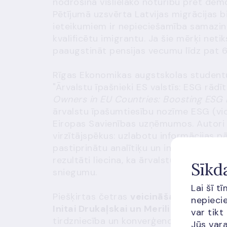
nodrošina vislielāko noturību pret de
Pētījumā uzsvērta Latvijas migrācijas b
ieteikumiem ir nepieciešamība samazināt
kvalificētu imigrantu. Ja šie mērķi net
paaugstināt pensijas vecumu līdz pat 
Rīgas Ekonomikas augstskolas studen
"Ārvalstu īpašnieki ES valstīs: ESG rādīt
Owners in EU Countries: Boosting ESG 
ārvalstu īpašumtiesību nozīme ESG (vid
Eiropas Savienības uzņēmumos. Autori
virzītājspēkus: uzlabotu informācijas p
pastiprinātu analītiķu un investoru uzm
rezultāti liecina, ka ārvalstu īpašumtie
Sīkd
sniegumu.
Lai šī t
Piešķirtas četras
v
eicināšanas balvas
nepiecie
Initai Drukaļskai un Merili Andersone
var tikt
tirdzniecība un konverģence eirozonā" 
Jūs vara