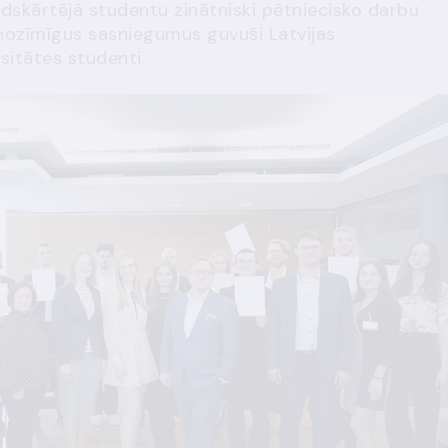
adskārtējā studentu zinātniski pētniecisko darbu
 nozīmīgus sasniegumus guvuši Latvijas
sitātes studenti.