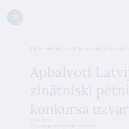
Sākums
Aktualitātes
Ziņas un raksti
Jaunumi
Ap
Apbalvoti Latv
zinātniski pētn
konkursa uzvar
19.06.2025.
Visi jaunumi
Informācija medijiem