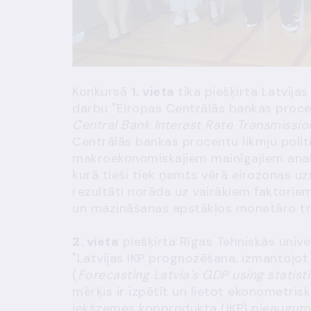
Konkursā
1. vieta
tika piešķirta Latvij
darbu "Eiropas Centrālās bankas procent
Central Bank Interest Rate Transmissio
Centrālās bankas procentu likmju polit
makroekonomiskajiem mainīgajiem analīz
kurā tieši tiek ņemts vērā eirozonas 
rezultāti norāda uz vairākiem faktoriem
un mazināšanas apstākļos monetāro tra
2. vieta
piešķirta Rīgas Tehniskās uni
"Latvijas IKP prognozēšana, izmantojot
(
Forecasting Latvia's GDP using statis
mērķis ir izpētīt un lietot ekonometri
iekšzemes kopprodukta (IKP) pieauguma