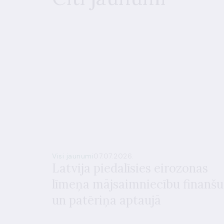
Visi jaunumi
07.07.2026.
Latvija piedalīsies eirozonas
līmeņa mājsaimniecību finanšu
un patēriņa aptaujā