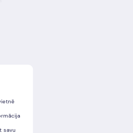
n
s
vietnē
ormācija
et savu