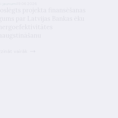
si jaunumi
19.06.2026.
oslēgts projekta finansēšanas
īgums par Latvijas Bankas ēku
nergoefektivitātes
aaugstināšanu
zināt vairāk