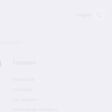
English
u mazināšanā
u
Jaunumi
Statistika
Intervijas
Visi jaunumi
Informācija medijiem