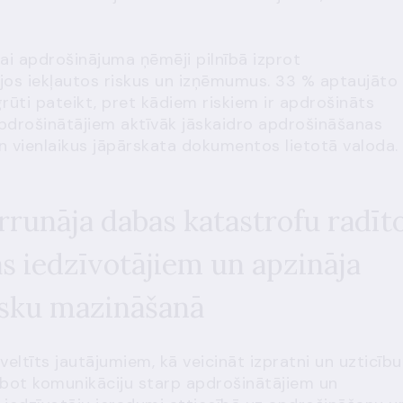
 vai apdrošinājuma ņēmēji pilnībā izprot
jos iekļautos riskus un izņēmumus. 33 % aptaujāto
grūti pateikt, pret kādiem riskiem ir apdrošināts
apdrošinātājiem aktīvāk jāskaidro apdrošināšanas
 vienlaikus jāpārskata dokumentos lietotā valoda.
ārrunāja dabas katastrofu radīt
as iedzīvotājiem un apzināja
isku mazināšanā
eltīts jautājumiem, kā veicināt izpratni un uzticību
abot komunikāciju starp apdrošinātājiem un