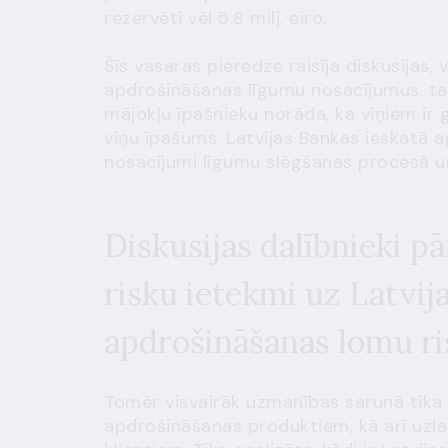
rezervēti vēl 5.8 milj. eiro.
Šīs vasaras pieredze raisīja diskusijas,
apdrošināšanas līgumu nosacījumus, ta
mājokļu īpašnieku norāda, ka viņiem ir 
viņu īpašums. Latvijas Bankas ieskatā 
nosacījumi līgumu slēgšanas procesā un
Diskusijas dalībnieki p
risku ietekmi uz Latvij
apdrošināšanas lomu r
Tomēr visvairāk uzmanības sarunā tika v
apdrošināšanas produktiem, kā arī uzl