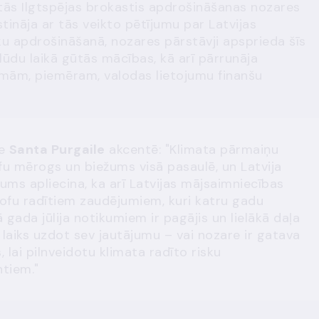
tās Ilgtspējas brokastis apdrošināšanas nozares
tināja ar tās veikto pētījumu par Latvijas
ku apdrošināšanā, nozares pārstāvji apsprieda šīs
plūdu laikā gūtās mācības, kā arī pārrunāja
mām, piemēram, valodas lietojumu finanšu
ce
Santa Purgaile
akcentē: "Klimata pārmaiņu
fu mērogs un biežums visā pasaulē, un Latvija
ums apliecina, ka arī Latvijas mājsaimniecības
rofu radītiem zaudējumiem, kuri katru gadu
 gada jūlija notikumiem ir pagājis un lielākā daļa
r laiks uzdot sev jautājumu – vai nozare ir gatava
lai pilnveidotu klimata radīto risku
ntiem."