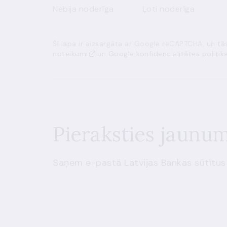
Nebija noderīga
Ļoti noderīga
Šī lapa ir aizsargāta ar Google reCAPTCHA, un t
noteikumi
un
Google konfidencialitātes politik
Pieraksties jaunu
Saņem e-pastā Latvijas Bankas sūtītus