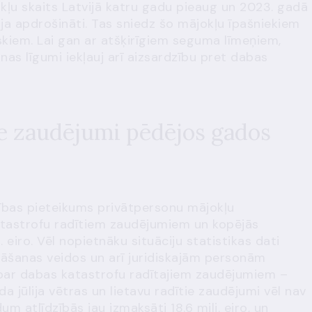
kļu skaits Latvijā katru gadu pieaug un 2023. gadā
ja apdrošināti. Tas sniedz šo mājokļu īpašniekiem
skiem. Lai gan ar atšķirīgiem seguma līmeņiem,
as līgumi iekļauj arī aizsardzību pret dabas
ie zaudējumi pēdējos gados
dzības pieteikums privātpersonu mājokļu
katastrofu radītiem zaudējumiem un kopējās
 eiro. Vēl nopietnāku situāciju statistikas dati
nāšanas veidos un arī juridiskajām personām
par dabas katastrofu radītajiem zaudējumiem –
ada jūlija vētras un lietavu radītie zaudējumi vēl nav
m atlīdzībās jau izmaksāti 18.6 milj. eiro, un