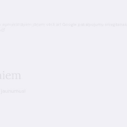
ās apmeklētājiem jāņem vērā arī
Google pakalpojumu sniegšanas
a
miem
 jaunumus!