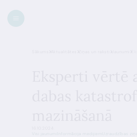
Sākums
Aktualitātes
Ziņas un raksti
Jaunumi
Ek
Eksperti vērtē
dabas katastrof
mazināšanā
16.10.2024.
Visi jaunumi
Informācija medijiem
Uzraudzības ziņ