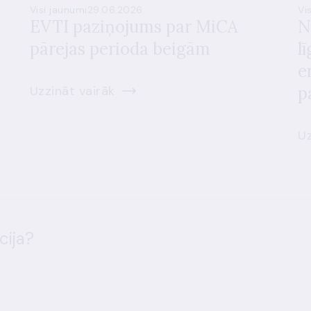
Visi jaunumi
29.06.2026.
Vi
EVTI paziņojums par MiCA
N
pārejas perioda beigām
l
e
Uzzināt vairāk
p
Uz
cija?