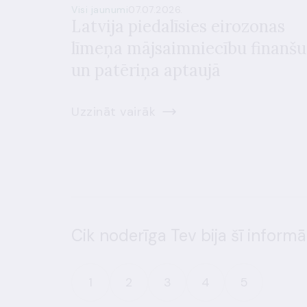
Visi jaunumi
07.07.2026.
Latvija piedalīsies eirozonas
līmeņa mājsaimniecību finanšu
un patēriņa aptaujā
Uzzināt vairāk
Cik noderīga Tev bija šī informā
1
2
3
4
5