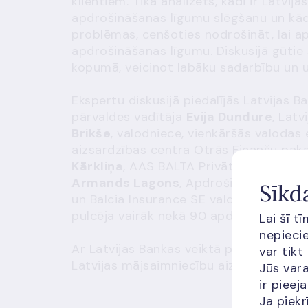
klientiem. Tika analizēts, kādi ir Latvi
apdrošināšanas līgumu slēgšanu un kād
problēmas, cenšoties nodrošināt, lai a
apdrošināšanas līgumu. Diskusijā gūtie
kopumā, veicinot labāku sadarbību un u
Ekspertu diskusijā piedalījās Latvijas
pārvaldes vadītāja
Evija Dundure
, Lat
Brikše
, valodniece, vienkāršās valodas
aizsardzības centra Otrās Finanšu pak
Kārkliņa
, AAS BALTA Privātā īpašuma u
Armands Lagons
, Apdrošināšanas bro
Sīkd
un Balcia Insurance SE valdes priekšsē
pulcēja vairāk nekā 90 apdrošināšanas
Lai šī t
nepiecie
Ar Latvijas Bankas veiktā pētījuma galv
var tikt
Latvijas mājsaimniecību aizsardzība kl
Jūs vara
ir piee
Ja piekr