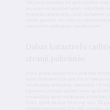
Pētījumā secināts, ka apdrošināto mājo
jau puse no apdzīvotajiem mājokļiem bi
finansiālu aizsardzību pret dažādiem ri
tomēr gandrīz visi mājokļu apdrošināšan
katastrofu radītajiem zaudējumiem.
Dabas katastrofu radīt
strauji palielinās
2023. gadā Latvijā katrs piektais atlī
apdrošināšanā bija saistīts ar dabas 
izmaksātās atlīdzības sasniedza 7.6 milj.
izgaismo, ja kopā aplūko visos apdroši
izmaksātās apdrošināšanas atlīdzības 
2023. gadā tie bija 23.8 milj. eiro. Šā g
pilnībā kompensēti, bet līdz oktobra vidu