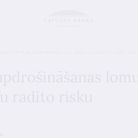
sperti vērtē apdrošināšanas lomu dabas katastrofu radīto risk
 apdrošināšanas lom
u radīto risku
as