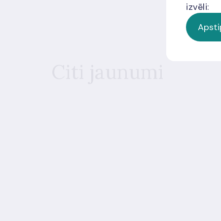
izvēli:
Apsti
Citi jaunumi