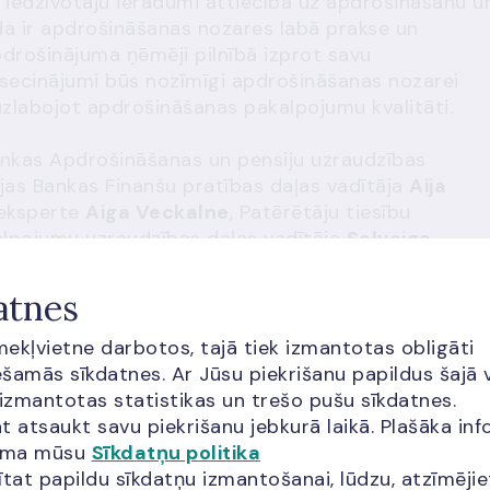
jas iedzīvotāju ieradumi attiecībā uz apdrošināšanu u
a ir apdrošināšanas nozares labā prakse un
pdrošinājuma ņēmēji pilnībā izprot savu
 secinājumi būs nozīmīgi apdrošināšanas nozarei
zlabojot apdrošināšanas pakalpojumu kvalitāti.
 Bankas Apdrošināšanas un pensiju uzraudzības
vijas Bankas Finanšu pratības daļas vadītāja
Aija
 eksperte
Aiga Veckalne
, Patērētāju tiesību
alpojumu uzraudzības daļas vadītāja
Solveiga
n speciālo produktu vadības pārvaldes vadītājs
kera SIA Colemont FKB Latvia vadītājs
Arvils Pūpol
atnes
dētājs
Jānis Lucaus
. Ilgtspējas brokastis kopumā
 jomas pārstāvjus.
īmekļvietne darbotos, tajā tiek izmantotas obligāti
šamās sīkdatnes. Ar Jūsu piekrišanu papildus šajā 
enajiem secinājumiem iespējams iepazīties šeit:
 izmantotas statistikas un trešo pušu sīkdatnes.
imata risku apdrošināšanā
t atsaukt savu piekrišanu jebkurā laikā. Plašāka inf
jama mūsu
Sīkdatņu politika
ītat papildu sīkdatņu izmantošanai, lūdzu, atzīmēji