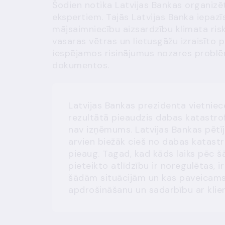
Šodien notika Latvijas Bankas organizē
ekspertiem. Tajās Latvijas Banka iepazīs
mājsaimniecību aizsardzību klimata ris
vasaras vētras un lietusgāžu izraisīto 
iespējamos risinājumus nozares problē
dokumentos.
Latvijas Bankas prezidenta vietnie
rezultātā pieaudzis dabas katastro
nav izņēmums. Latvijas Bankas pētīj
arvien biežāk cieš no dabas katast
pieaug. Tagad, kad kāds laiks pēc šā
pieteikto atlīdzību ir noregulētas, i
šādām situācijām un kas paveicams, 
apdrošināšanu un sadarbību ar klie