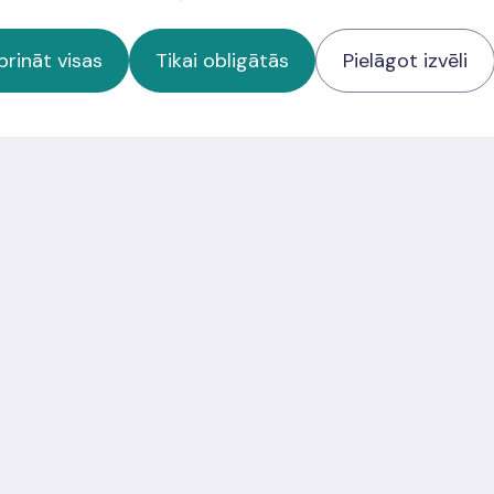
prināt visas
Tikai obligātās
Pielāgot izvēli