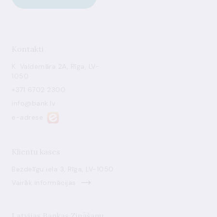
Kontakti
K. Valdemāra 2A, Rīga, LV-
1050
+371 6702 2300
info@bank.lv
e-adrese
Klientu kases
Bezdelīgu iela 3, Rīga, LV-1050
Vairāk informācijas
Latvijas Bankas Zināšanu