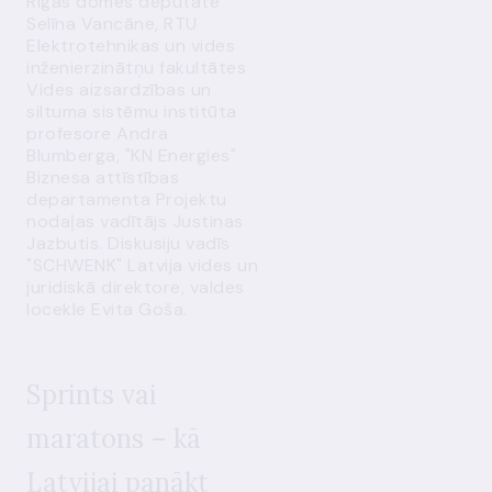
Rīgas domes deputāte
Selīna Vancāne, RTU
Elektrotehnikas un vides
inženierzinātņu fakultātes
Vides aizsardzības un
siltuma sistēmu institūta
profesore Andra
Blumberga, "KN Energies"
Biznesa attīstības
departamenta Projektu
nodaļas vadītājs Justinas
Jazbutis. Diskusiju vadīs
"SCHWENK" Latvija vides un
juridiskā direktore, valdes
locekle Evita Goša.
Sprints vai
maratons – kā
Latvijai panākt