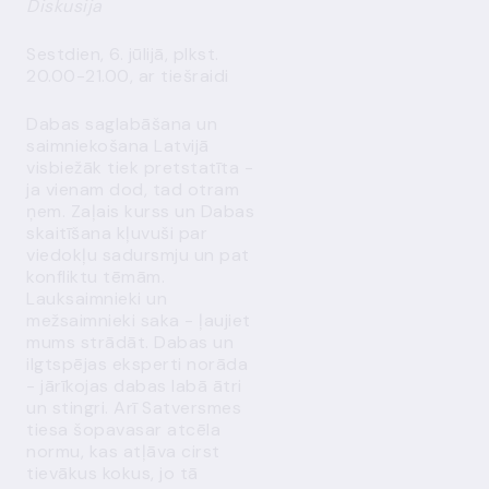
Diskusija
Sestdien, 6. jūlijā, plkst.
20.00-21.00, ar tiešraidi
Dabas saglabāšana un
saimniekošana Latvijā
visbiežāk tiek pretstatīta -
ja vienam dod, tad otram
ņem. Zaļais kurss un Dabas
skaitīšana kļuvuši par
viedokļu sadursmju un pat
konfliktu tēmām.
Lauksaimnieki un
mežsaimnieki saka - ļaujiet
mums strādāt. Dabas un
ilgtspējas eksperti norāda
- jārīkojas dabas labā ātri
un stingri. Arī Satversmes
tiesa šopavasar atcēla
normu, kas atļāva cirst
tievākus kokus, jo tā