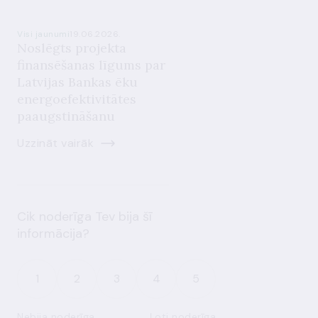
Visi jaunumi
19.06.2026.
Noslēgts projekta
finansēšanas līgums par
Latvijas Bankas ēku
energoefektivitātes
paaugstināšanu
Uzzināt vairāk
Cik noderīga Tev bija šī
informācija?
1
2
3
4
5
Nebija noderīga
Ļoti noderīga