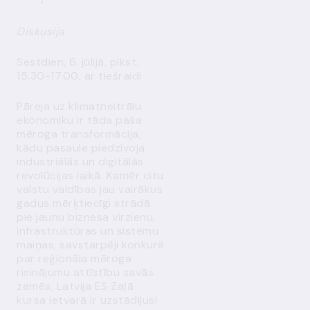
Diskusija
Sestdien, 6. jūlijā, plkst.
15.30-17.00, ar tiešraidi
Pāreja uz klimatneitrālu
ekonomiku ir tāda paša
mēroga transformācija,
kādu pasaule piedzīvoja
industriālās un digitālās
revolūcijas laikā. Kamēr citu
valstu valdības jau vairākus
gadus mērķtiecīgi strādā
pie jaunu biznesa virzienu,
infrastruktūras un sistēmu
maiņas, savstarpēji konkurē
par reģionāla mēroga
risinājumu attīstību savās
zemēs, Latvija ES Zaļā
kursa ietvarā ir uzstādījusi