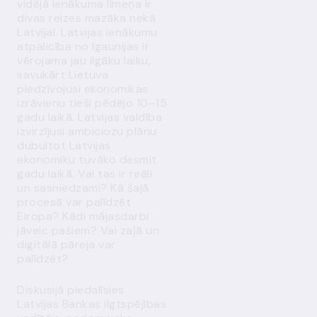
vidējā ienākuma līmeņa ir
divas reizes mazāka nekā
Latvijai. Latvijas ienākumu
atpalicība no Igaunijas ir
vērojama jau ilgāku laiku,
savukārt Lietuva
piedzīvojusi ekonomikas
izrāvienu tieši pēdējo 10–15
gadu laikā. Latvijas valdība
izvirzījusi ambiciozu plānu
dubultot Latvijas
ekonomiku tuvāko desmit
gadu laikā. Vai tas ir reāli
un sasniedzami? Kā šajā
procesā var palīdzēt
Eiropa? Kādi mājasdarbi
jāveic pašiem? Vai zaļā un
digitālā pāreja var
palīdzēt?
Diskusijā piedalīsies
Latvijas Bankas ilgtspējības