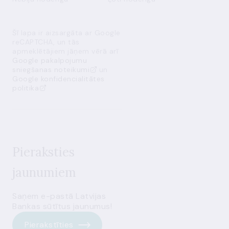
Šī lapa ir aizsargāta ar Google
reCAPTCHA, un tās
apmeklētājiem jāņem vērā arī
Google pakalpojumu
sniegšanas noteikumi
un
Google konfidencialitātes
politika
Pieraksties
jaunumiem
Saņem e-pastā Latvijas
Bankas sūtītus jaunumus!
Pierakstīties