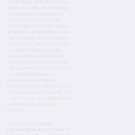
uzņēmējus, definēsim soļu
celiņu Latvijas ekonomikas
un labklājības izaugsmei.
Šoreiz ne par politikas
plānotāju rakstītām valsts
attīstības stratēģijām, bet
par atbildīgu darba devēju
pieredzi, ko varam pārnest
uz valsts konkurētspēju
veicinošiem pasākumiem.
Ja Latvijā ir uzņēmumi, kas
var sacensties un izvirzīties
priekšgalā Baltijas un
starptautiska līmeņa
konkurentiem, tad tas jāvar
arī mūsu valstij kopumā. Bet
- kā? Par to arī runāsim, un
domnīcas rezultātus
nesīsim.
Darbnīcā piedalīsies
Latvijas Bankas prezidents