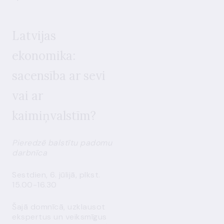
Latvijas
ekonomika:
sacensība ar sevi
vai ar
kaimiņvalstīm?
Pieredzē balstītu padomu
darbnīca
Sestdien, 6. jūlijā, plkst.
15.00-16.30
Šajā domnīcā, uzklausot
ekspertus un veiksmīgus