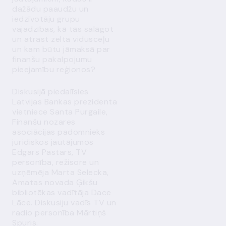
dažādu paaudžu un
iedzīvotāju grupu
vajadzības, kā tās salāgot
un atrast zelta vidusceļu
un kam būtu jāmaksā par
finanšu pakalpojumu
pieejamību reģionos?
Diskusijā piedalīsies
Latvijas Bankas prezidenta
vietniece Santa Purgaile,
Finanšu nozares
asociācijas padomnieks
juridiskos jautājumos
Edgars Pastars, TV
personība, režisore un
uzņēmēja Marta Selecka,
Amatas novada Ģikšu
bibliotēkas vadītāja Dace
Lāce. Diskusiju vadīs TV un
radio personība Mārtiņš
Spuris.