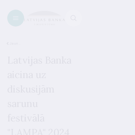
Jaunumi
Latvijas Banka
aicina uz
diskusijām
sarunu
festivālā
"LAMPA" 2024