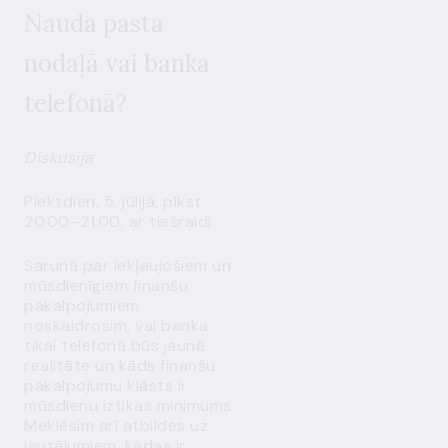
Nauda pasta
nodaļā vai banka
telefonā?
Diskusija
Piektdien, 5. jūlijā, plkst.
20.00–21.00, ar tiešraidi
Sarunā par iekļaujošiem un
mūsdienīgiem finanšu
pakalpojumiem
noskaidrosim, vai banka
tikai telefonā būs jaunā
realitāte un kāds finanšu
pakalpojumu klāsts ir
mūsdienu iztikas minimums.
Meklēsim arī atbildes uz
jautājumiem, kādas ir