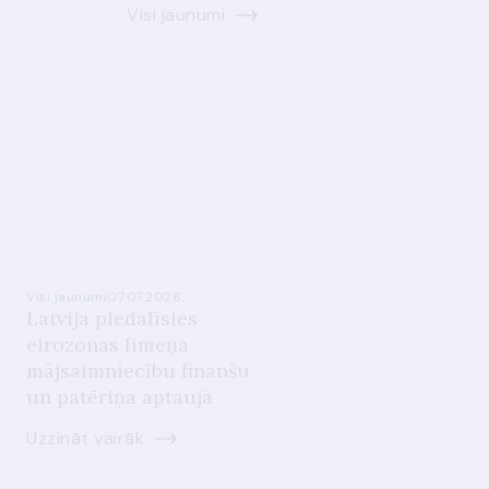
Visi jaunumi
Visi jaunumi
07.07.2026.
Latvija piedalīsies
eirozonas līmeņa
mājsaimniecību finanšu
un patēriņa aptaujā
Uzzināt vairāk