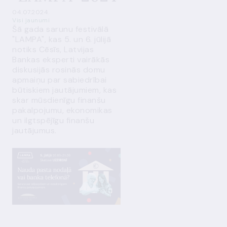
04.07.2024.
Visi jaunumi
Šā gada sarunu festivālā
"LAMPA", kas 5. un 6. jūlijā
notiks Cēsīs, Latvijas
Bankas eksperti vairākās
diskusijās rosinās domu
apmaiņu par sabiedrībai
būtiskiem jautājumiem, kas
skar mūsdienīgu finanšu
pakalpojumu, ekonomikas
un ilgtspējīgu finanšu
jautājumus.