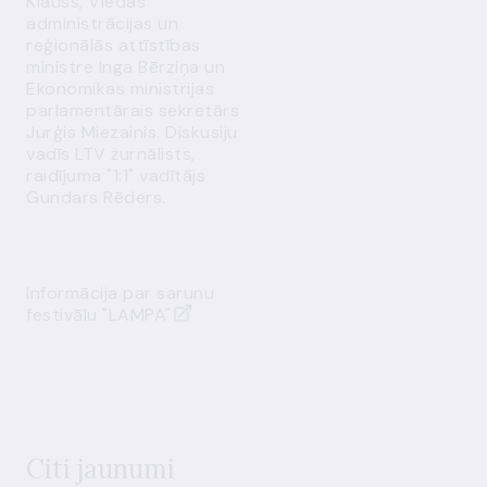
Klauss, Viedās
administrācijas un
reģionālās attīstības
ministre Inga Bērziņa un
Ekonomikas ministrijas
parlamentārais sekretārs
Jurģis Miezainis. Diskusiju
vadīs LTV žurnālists,
raidījuma "1:1" vadītājs
Gundars Rēders.
Informācija par sarunu
festivālu "LAMPA"
Citi jaunumi