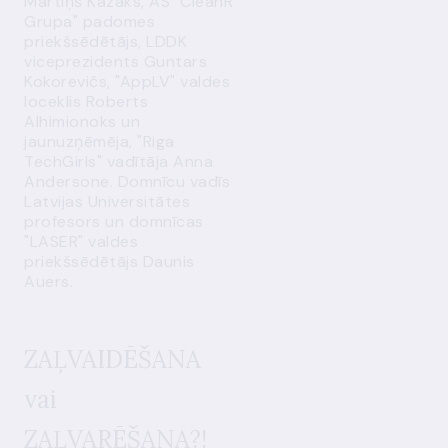
Mārtiņš Kazāks, AS "CleanR
Grupa" padomes
priekšsēdētājs, LDDK
viceprezidents Guntars
Kokorevičs, "AppLV" valdes
loceklis Roberts
Alhimionoks un
jaunuzņēmēja, "Riga
TechGirls" vadītāja Anna
Andersone. Domnīcu vadīs
Latvijas Universitātes
profesors un domnīcas
"LASER" valdes
priekšsēdētājs Daunis
Auers.
ZAĻVAIDĒŠANA
vai
ZAĻVARĒŠANA?!