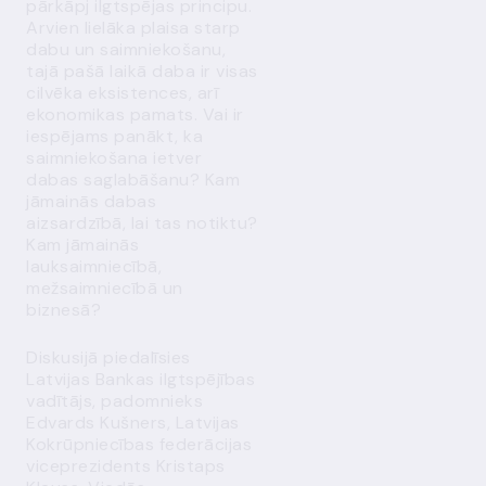
pārkāpj ilgtspējas principu.
Arvien lielāka plaisa starp
dabu un saimniekošanu,
tajā pašā laikā daba ir visas
cilvēka eksistences, arī
ekonomikas pamats. Vai ir
iespējams panākt, ka
saimniekošana ietver
dabas saglabāšanu? Kam
jāmainās dabas
aizsardzībā, lai tas notiktu?
Kam jāmainās
lauksaimniecībā,
mežsaimniecībā un
biznesā?
Diskusijā piedalīsies
Latvijas Bankas ilgtspējības
vadītājs, padomnieks
Edvards Kušners, Latvijas
Kokrūpniecības federācijas
viceprezidents Kristaps