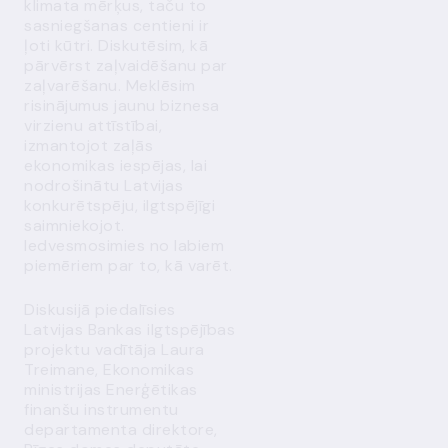
klimata mērķus, taču to
sasniegšanas centieni ir
ļoti kūtri. Diskutēsim, kā
pārvērst zaļvaidēšanu par
zaļvarēšanu. Meklēsim
risinājumus jaunu biznesa
virzienu attīstībai,
izmantojot zaļās
ekonomikas iespējas, lai
nodrošinātu Latvijas
konkurētspēju, ilgtspējīgi
saimniekojot.
Iedvesmosimies no labiem
piemēriem par to, kā varēt.
Diskusijā piedalīsies
Latvijas Bankas ilgtspējības
projektu vadītāja Laura
Treimane, Ekonomikas
ministrijas Enerģētikas
finanšu instrumentu
departamenta direktore,