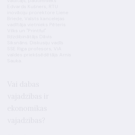
vadītājs, padomnieks
Edvards Kušners, RTU
inovāciju prorektore Liene
Briede, Valsts kancelejas
vadītāja vietnieks Pēteris
Vilks un "Printful"
līdzdibinātājs Dāvis
Siksnāns. Diskusiju vadīs
SSE Riga profesors, ViA
valdes priekšsēdētājs Arnis
Sauka.
Vai dabas
vajadzības ir
ekonomikas
vajadzības?