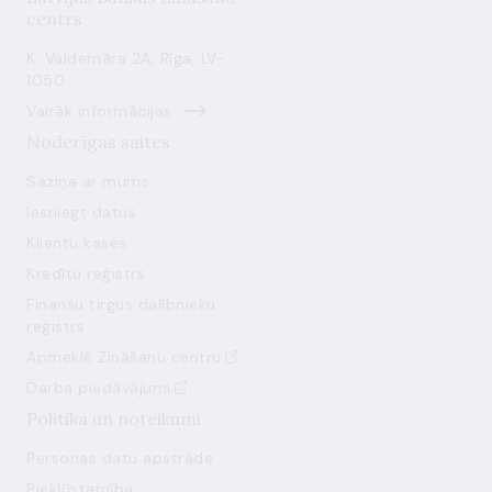
centrs
K. Valdemāra 2A, Rīga, LV-
1050
Vairāk informācijas
Noderīgas saites
Saziņa ar mums
Iesniegt datus
Klientu kases
Kredītu reģistrs
Finanšu tirgus dalībnieku
reģistrs
Apmeklē Zināšanu centru
Darba piedāvājumi
Politika un noteikumi
Personas datu apstrāde
Piekļūstamība