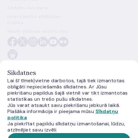
Sīkdatņu lietošana
Ievainojamību atklāšanas
politika
Mainīt sīkdatņu iestatījumus
Sīkdatnes
Lai šī tīmekļvietne darbotos, tajā tiek izmantotas
obligāti nepieciešamās sīkdatnes. Ar Jūsu
E-monetas.lv
piekrišanu papildus šajā vietnē var tikt izmantotas
statistikas un trešo pušu sīkdatnes.
Jūs varat atsaukt savu piekrišanu jebkurā laikā.
Plašāka informācija ir pieejama mūsu
Sīkdatņu
politika
Ja piekrītat papildu sīkdatņu izmantošanai, lūdzu,
atzīmējiet savu izvēli: