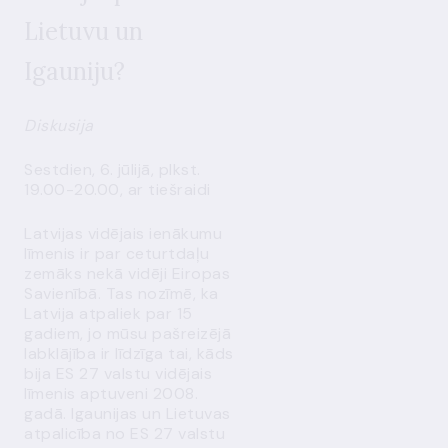
Lietuvu un
Igauniju?
Diskusija
Sestdien, 6. jūlijā, plkst.
19.00-20.00, ar tiešraidi
Latvijas vidējais ienākumu
līmenis ir par ceturtdaļu
zemāks nekā vidēji Eiropas
Savienībā. Tas nozīmē, ka
Latvija atpaliek par 15
gadiem, jo mūsu pašreizējā
labklājība ir līdzīga tai, kāds
bija ES 27 valstu vidējais
līmenis aptuveni 2008.
gadā. Igaunijas un Lietuvas
atpalicība no ES 27 valstu