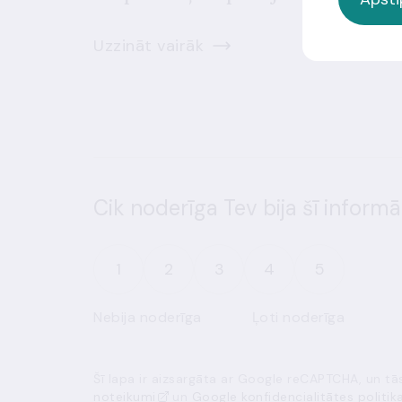
Uzzināt vairāk
Cik noderīga Tev bija šī informā
1
2
3
4
5
Nebija noderīga
Ļoti noderīga
Šī lapa ir aizsargāta ar Google reCAPTCHA, un t
noteikumi
un
Google konfidencialitātes politik