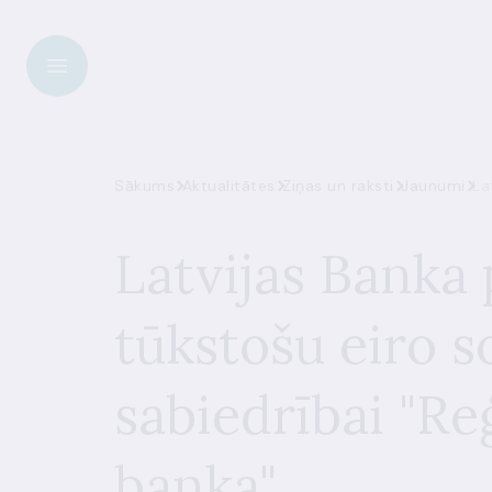
Sākums
Aktualitātes
Ziņas un raksti
Jaunumi
La
Latvijas Banka
tūkstošu eiro s
sabiedrībai "Re
banka"