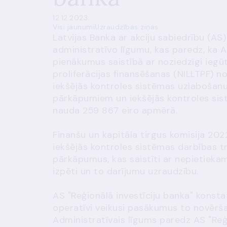
12.12.2023.
Visi jaunumi
Uzraudzības ziņas
Latvijas Banka ar akciju sabiedrību (AS)
administratīvo līgumu, kas paredz, ka AS
pienākumus saistībā ar noziedzīgi iegūt
proliferācijas finansēšanas (NILLTPF) 
iekšējās kontroles sistēmas uzlabošanu
pārkāpumiem un iekšējās kontroles si
nauda 259 867 eiro apmērā.
Finanšu un kapitāla tirgus komisija 202
iekšējās kontroles sistēmas darbības 
pārkāpumus, kas saistīti ar nepietiekam
izpēti un to darījumu uzraudzību.
AS "Reģionālā investīciju banka" konst
operatīvi veikusi pasākumus to novērša
Administratīvais līgums paredz AS "Reģi