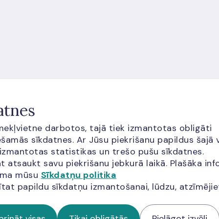
atnes
īmekļvietne darbotos, tajā tiek izmantotas obligāti
šamās sīkdatnes. Ar Jūsu piekrišanu papildus šajā 
 izmantotas statistikas un trešo pušu sīkdatnes.
t atsaukt savu piekrišanu jebkurā laikā. Plašāka inf
Visi jaunumi
29.06.2026.
Vi
jama mūsu
Sīkdatņu politika
EVTI paziņojums par MiCA
N
ītat papildu sīkdatņu izmantošanai, lūdzu, atzīmēji
pārejas perioda beigām
l
e
prināt visas
Tikai obligātās
Pielāgot izvēli