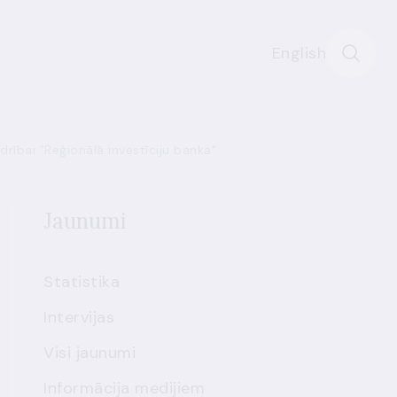
English
rībai "Reģionālā investīciju banka"
Jaunumi
Statistika
Intervijas
Visi jaunumi
Informācija medijiem