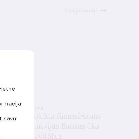
Visi jaunumi
vietnē
ormācija
si jaunumi
19.06.2026.
oslēgts projekta finansēšanas
et savu
īgums par Latvijas Bankas ēku
nergoefektivitātes