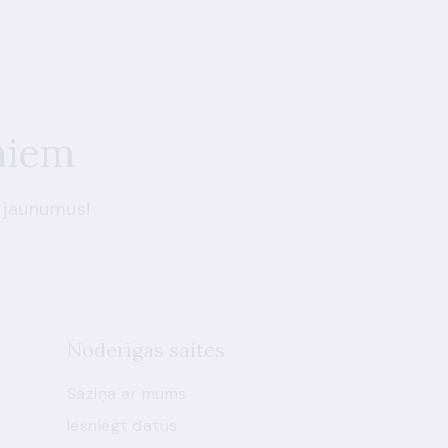
miem
 jaunumus!
Noderīgas saites
Saziņa ar mums
Iesniegt datus