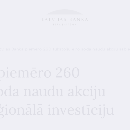
tvijas Banka piemēro 260 tūkstošu eiro soda naudu akciju sabied
 piemēro 260
oda naudu akciju
ģionālā investīciju