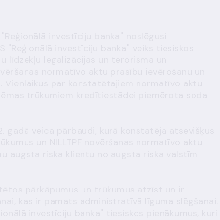
 "Reģionālā investīciju banka" noslēgusi
 "Reģionālā investīciju banka" veiks tiesiskos
u līdzekļu legalizācijas un terorisma un
novēršanas normatīvo aktu prasību ievērošanu un
. Vienlaikus par konstatētajiem normatīvo aktu
stēmas trūkumiem kredītiestādei piemērota soda
2. gadā veica pārbaudi, kurā konstatēja atsevišķus
trūkumus un NILLTPF novēršanas normatīvo aktu
u augsta riska klientu no augsta riska valstīm
atētos pārkāpumus un trūkumus atzīst un ir
nai, kas ir pamats administratīvā līguma slēgšanai.
onālā investīciju banka" tiesiskos pienākumus, kuri