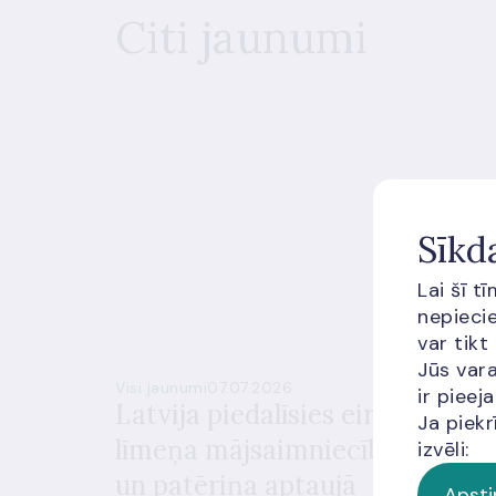
Citi jaunumi
Sīkd
Lai šī t
nepiecie
var tikt
Jūs vara
Visi jaunumi
07.07.2026.
ir piee
Latvija piedalīsies eirozonas
Ja piekr
līmeņa mājsaimniecību finanšu
izvēli:
un patēriņa aptaujā
Apsti