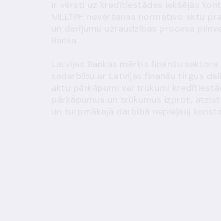
ir vērsti uz kredītiestādes iekšējās ko
NILLTPF novēršanas normatīvo aktu pras
un darījumu uzraudzības procesa pilnvei
Banka.
Latvijas Bankas mērķis finanšu sektora 
sadarbību ar Latvijas finanšu tirgus dal
aktu pārkāpumi vai trūkumi kredītiestāde
pārkāpumus un trūkumus izprot, atzīst,
un turpmākajā darbībā nepieļauj kons