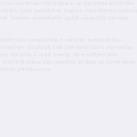
ntroles sistēmas stiprināšanu un darbības atbilstību
ībām, īpaši saistībā ar augsta riska klientu izpēte
di. Tiesisko pienākumu izpildi uzraudzīs Latvijas
dalībnieku uzraudzībā ir veicināt konstruktīvu
ībniekiem. Situācijā, kad tiek konstatēti normatīvo
s darbībā, ir īpaši svarīgi, lai kredītiestāde
 izstrādā plānu pēc iespējas ātrākai to novēršanai
tatētos pārkāpumus.