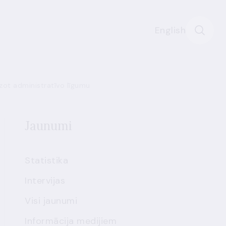
English
dzot administratīvo līgumu
Jaunumi
Statistika
Intervijas
Visi jaunumi
Informācija medijiem