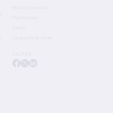
Monētu jaunumi
s
Publikācijas
Raksti
i
Uzraudzības ziņas
DALĪTIES