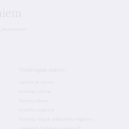
miem
 jaunumus!
Noderīgas saites
Saziņa ar mums
Iesniegt datus
Klientu kases
Kredītu reģistrs
Finanšu tirgus dalībnieku reģistrs
Apmeklē Zināšanu centru