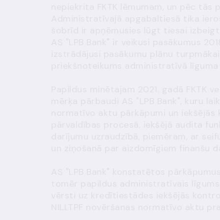
nepiekrita FKTK lēmumam, un pēc tās
Administratīvajā apgabaltiesā tika iero
šobrīd ir apņēmusies lūgt tiesai izbeig
AS "LPB Bank" ir veikusi pasākumus 20
izstrādājusi pasākumu plānu turpmākai 
priekšnoteikums administratīvā līguma
Papildus minētajam 2021. gadā FKTK ve
mērķa pārbaudi AS "LPB Bank", kuru lai
normatīvo aktu pārkāpumi un iekšējās k
pārvaldības procesā, iekšējā audita fun
darījumu uzraudzībā, piemēram, ar seif
un ziņošanā par aizdomīgiem finanšu 
AS "LPB Bank" konstatētos pārkāpumus 
tomēr papildus administratīvais līgums 
vērsti uz kredītiestādes iekšējās kontr
NILLTPF novēršanas normatīvo aktu pras