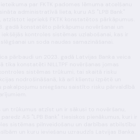
 pieteikuma par FKTK padomes lēmuma atcelšanu
sināta administratīvā lieta, kuru AS "LPB Bank"
t, atzīstot iepriekš FKTK konstatētos pārkāpumus.
18. gadā konstatēto pārkāpumu novēršanai un
iekšējās kontroles sistēmas uzlabošanai, kas ir
 slēgšanai un soda naudas samazināšanai.
ica pārbaudi un 2023. gadā Latvijas Banka veica
kā tika konstatēti NILLTPF novēršanas jomas
ontroles sistēmas trūkumi, tai skaitā risku
kcijas nodrošināšanā, kā arī klientu izpētē un
u pakalpojumu sniegšanu saistīto risku pārvaldībā
darījumiem.
un trūkumus atzīst un ir sākusi to novēršanu,
paredz AS "LPB Bank" tiesiskos pienākumus, kuri ir
oles sistēmas pilnveidošanu un darbības atbilstību
ībām un kuru ieviešanu uzraudzīs Latvijas Banka.