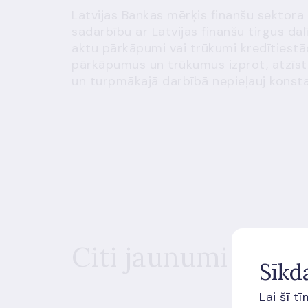
Latvijas Bankas mērķis finanšu sektora 
sadarbību ar Latvijas finanšu tirgus dal
aktu pārkāpumi vai trūkumi kredītiestāde
pārkāpumus un trūkumus izprot, atzīst,
un turpmākajā darbībā nepieļauj kons
Citi jaunumi
Sīkd
Lai šī t