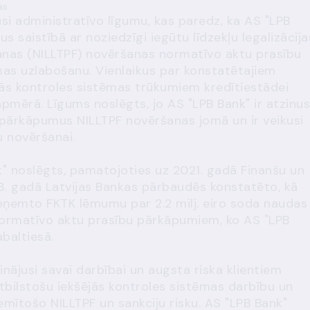
as
si administratīvo līgumu, kas paredz, ka AS "LPB
s saistībā ar noziedzīgi iegūtu līdzekļu legalizācija
šanas (NILLTPF) novēršanas normatīvo aktu prasību
mas uzlabošanu. Vienlaikus par konstatētajiem
s kontroles sistēmas trūkumiem kredītiestādei
mērā. Līgums noslēgts, jo AS "LPB Bank" ir atzinus
pārkāpumus NILLTPF novēršanas jomā un ir veikusi
 novēršanai.
k" noslēgts, pamatojoties uz 2021. gadā Finanšu un
23. gadā Latvijas Bankas pārbaudēs konstatēto, kā
pieņemto FKTK lēmumu par 2.2 milj. eiro soda naudas
ormatīvo aktu prasību pārkāpumiem, ko AS "LPB
baltiesā.
nājusi savai darbībai un augsta riska klientiem
atbilstošu iekšējās kontroles sistēmas darbību un
piemītošo NILLTPF un sankciju risku. AS "LPB Bank"