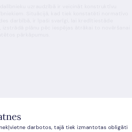
dalībnieku uzraudzībā ir veicināt konstruktīvu
ībniekiem. Situācijā, kad tiek konstatēti normatīvo
s darbībā, ir īpaši svarīgi, lai kredītiestāde
 izstrādā plānu pēc iespējas ātrākai to novēršanai
tatētos pārkāpumus.
atnes
īmekļvietne darbotos, tajā tiek izmantotas obligāti