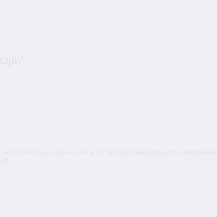
cija?
ās apmeklētājiem jāņem vērā arī
Google pakalpojumu sniegšanas
a