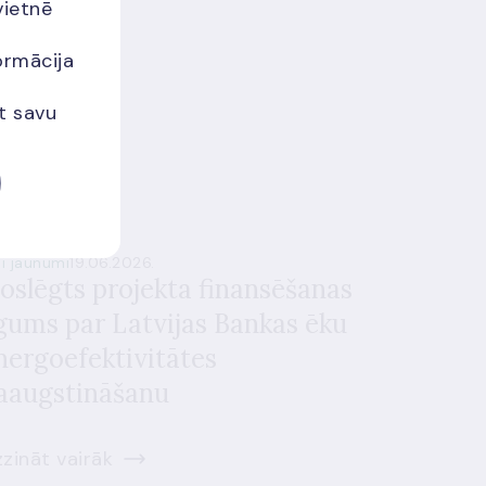
vietnē
ormācija
et savu
si jaunumi
19.06.2026.
oslēgts projekta finansēšanas
īgums par Latvijas Bankas ēku
nergoefektivitātes
aaugstināšanu
zināt vairāk