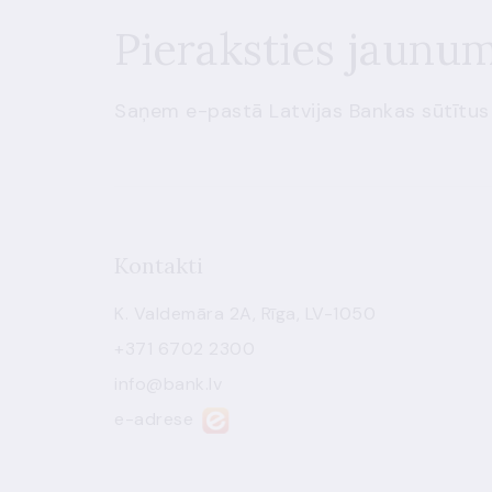
Pieraksties jaunu
Saņem e-pastā Latvijas Bankas sūtītus
Kontakti
K. Valdemāra 2A, Rīga, LV-1050
+371 6702 2300
info@bank.lv
e-adrese