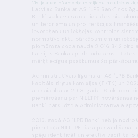
Visi jaunumi
Informācija medijiem
Uzraudzības ziņ
Latvijas Banka ar AS "LPB Bank" noslēgu
Bank" veiks vairākus tiesiskos pienākumu
un terorisma un proliferācijas finansē
ievērošanu un iekšējās kontroles sistē
normatīvo aktu pārkāpumiem un iekšējā
piemērota soda nauda 2 016 342 eiro ap
Latvijas Bankas pārbaudē konstatētos 
mērķtiecīgus pasākumus šo pārkāpumu
Administratīvais līgums ar AS "LPB Ban
kapitāla tirgus komisijas (FKTK) un 20
arī saistībā ar 2018. gada 16. oktobrī 
piemērošanu par NILLTPF novēršanas n
Bank" pārsūdzēja Administratīvajā apga
2018. gadā AS "LPB Bank" nebija nodroši
piemītošā NILLTPF riska pārvaldīšanai 
spēju identificēt un efektīvi vadīt tai 