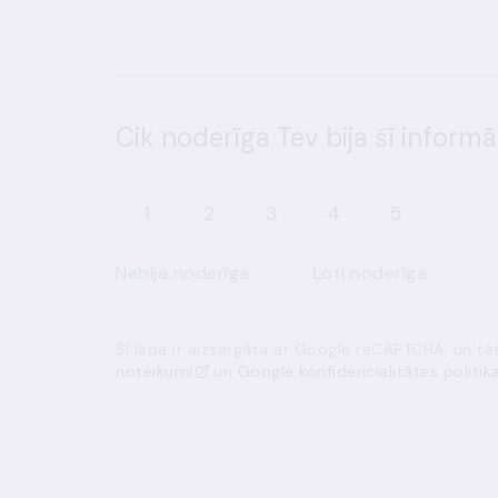
Cik noderīga Tev bija šī informā
1
2
3
4
5
Nebija noderīga
Ļoti noderīga
Šī lapa ir aizsargāta ar Google reCAPTCHA, un t
noteikumi
un
Google konfidencialitātes politik