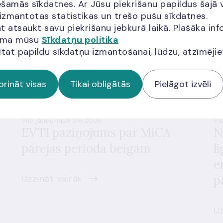
šamās sīkdatnes. Ar Jūsu piekrišanu papildus šajā 
 izmantotas statistikas un trešo pušu sīkdatnes.
t atsaukt savu piekrišanu jebkurā laikā. Plašāka inf
jama mūsu
Sīkdatņu politika
ītat papildu sīkdatņu izmantošanai, lūdzu, atzīmēji
prināt visas
Tikai obligātās
Pielāgot izvēli
Visi jaunumi
29.06.2026.
Vi
EVTI paziņojums par MiCA
N
pārejas perioda beigām
l
e
Uzzināt vairāk
p
Uz