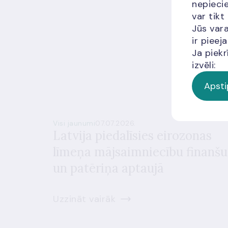
nepiecie
var tikt
Jūs vara
ir piee
Ja piekr
izvēli:
Apsti
Visi jaunumi
07.07.2026.
Latvija piedalīsies eirozonas
līmeņa mājsaimniecību finanšu
un patēriņa aptaujā
Uzzināt vairāk