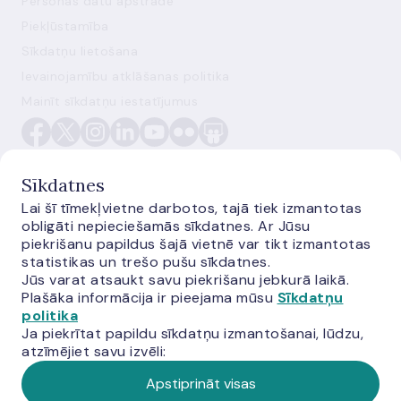
Personas datu apstrāde
Piekļūstamība
Sīkdatņu lietošana
Ievainojamību atklāšanas politika
Mainīt sīkdatņu iestatījumus
Sīkdatnes
Lai šī tīmekļvietne darbotos, tajā tiek izmantotas
obligāti nepieciešamās sīkdatnes. Ar Jūsu
E-monetas.lv
piekrišanu papildus šajā vietnē var tikt izmantotas
statistikas un trešo pušu sīkdatnes.
Jūs varat atsaukt savu piekrišanu jebkurā laikā.
Plašāka informācija ir pieejama mūsu
Sīkdatņu
politika
Ja piekrītat papildu sīkdatņu izmantošanai, lūdzu,
atzīmējiet savu izvēli:
Apstiprināt visas