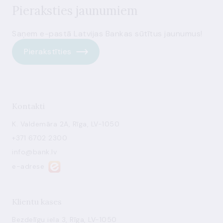
Pieraksties jaunumiem
Saņem e-pastā Latvijas Bankas sūtītus jaunumus!
Pierakstīties
Kontakti
K. Valdemāra 2A, Rīga, LV-1050
+371 6702 2300
info@bank.lv
e-adrese
Klientu kases
Bezdelīgu iela 3, Rīga, LV-1050