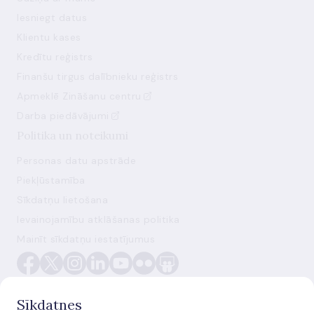
Iesniegt datus
Klientu kases
Kredītu reģistrs
Finanšu tirgus dalībnieku reģistrs
Apmeklē Zināšanu centru
Darba piedāvājumi
Politika un noteikumi
Personas datu apstrāde
Piekļūstamība
Sīkdatņu lietošana
Ievainojamību atklāšanas politika
Mainīt sīkdatņu iestatījumus
Sīkdatnes