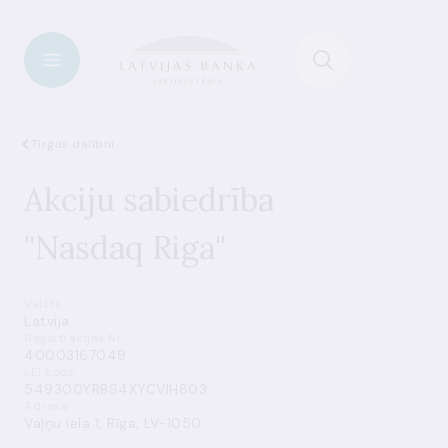
Tirgus dalībnieki
Akciju sabiedrība
"Nasdaq Riga"
Valsts
Latvija
Reģistrācijas Nr.
40003167049
LEI kods
549300YRBS4XYCVIH803
Adrese
Vaļņu iela 1, Rīga, LV-1050