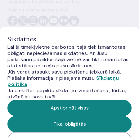
Ievainojamību atklāšanas politika
Mainīt sīkdatņu iestatījumus
Sīkdatnes
Lai šī tīmekļvietne darbotos, tajā tiek izmantotas
obligāti nepieciešamās sīkdatnes. Ar Jūsu
E-monetas.lv
piekrišanu papildus šajā vietnē var tikt izmantotas
statistikas un trešo pušu sīkdatnes.
Jūs varat atsaukt savu piekrišanu jebkurā laikā.
Plašāka informācija ir pieejama mūsu
Sīkdatņu
politika
Ja piekrītat papildu sīkdatņu izmantošanai, lūdzu,
atzīmējiet savu izvēli:
Apstiprināt visas
© Latvijas Banka, 2026
Tikai obligātās