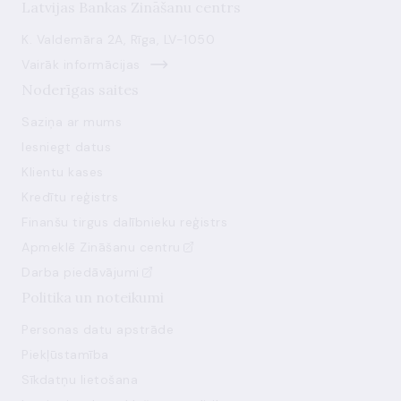
Latvijas Bankas Zināšanu centrs
K. Valdemāra 2A, Rīga, LV-1050
Vairāk informācijas
Noderīgas saites
Saziņa ar mums
Iesniegt datus
Klientu kases
Kredītu reģistrs
Finanšu tirgus dalībnieku reģistrs
Apmeklē Zināšanu centru
Darba piedāvājumi
Politika un noteikumi
Personas datu apstrāde
Piekļūstamība
Sīkdatņu lietošana