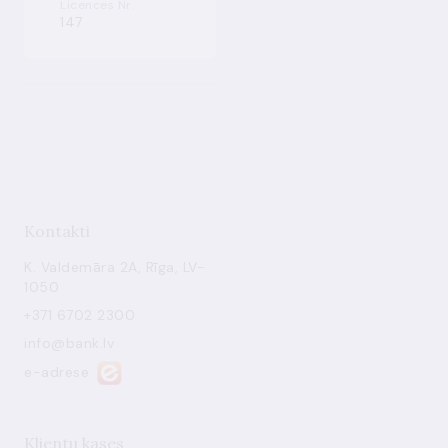
Licences Nr.
147
Kontakti
K. Valdemāra 2A, Rīga, LV-
1050
+371 6702 2300
info@bank.lv
e-adrese
Klientu kases