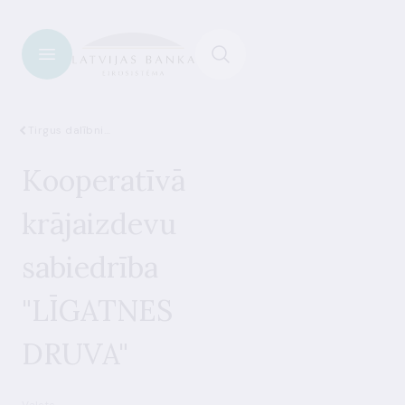
Tirgus dalībnieki
Kooperatīvā
krājaizdevu
sabiedrība
"LĪGATNES
DRUVA"