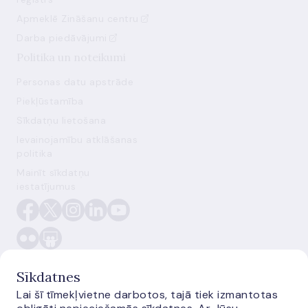
Apmeklē Zināšanu centru
Darba piedāvājumi
Politika un noteikumi
Personas datu apstrāde
Piekļūstamība
Sīkdatņu lietošana
Ievainojamību atklāšanas
politika
Mainīt sīkdatņu
iestatījumus
Sīkdatnes
Lai šī tīmekļvietne darbotos, tajā tiek izmantotas