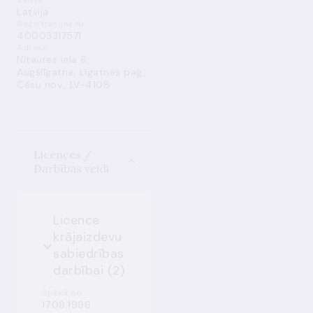
Valsts
Latvija
Reģistrācijas Nr.
40003317571
Adrese
Nītaures iela 6,
Augšlīgatne, Līgatnes pag.,
Cēsu nov., LV-4108
Licences /
Darbības veidi
Licence
krājaizdevu
sabiedrības
darbībai (2)
Spēkā no
17.09.1996.