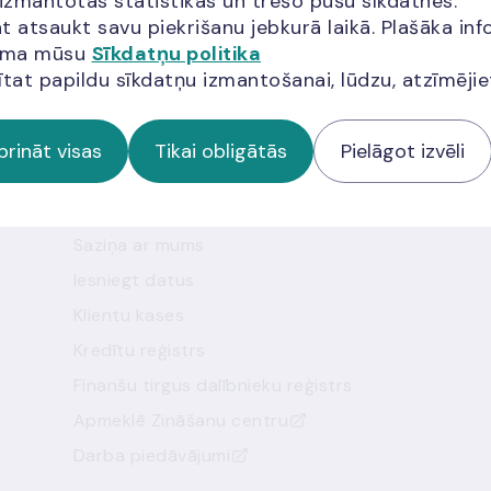
 izmantotas statistikas un trešo pušu sīkdatnes.
t atsaukt savu piekrišanu jebkurā laikā. Plašāka inf
jama mūsu
Sīkdatņu politika
ītat papildu sīkdatņu izmantošanai, lūdzu, atzīmēji
prināt visas
Tikai obligātās
Pielāgot izvēli
Noderīgas saites
Saziņa ar mums
Iesniegt datus
Klientu kases
Kredītu reģistrs
Finanšu tirgus dalībnieku reģistrs
Apmeklē Zināšanu centru
Darba piedāvājumi