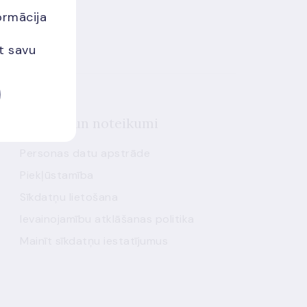
ormācija
et savu
Politika un noteikumi
Personas datu apstrāde
Piekļūstamība
Sīkdatņu lietošana
Ievainojamību atklāšanas politika
Mainīt sīkdatņu iestatījumus