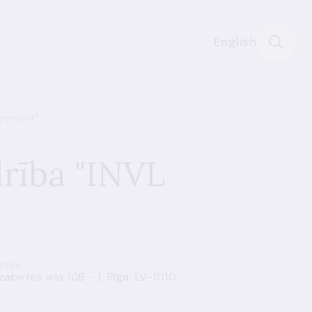
English
agement"
drība "INVL
rese
izabetes iela 10B - 1, Rīga, LV-1010