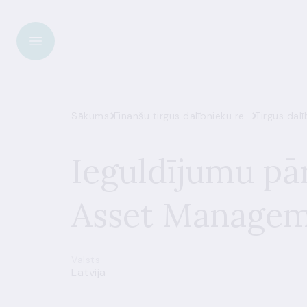
Sākums
Finanšu tirgus dalībnieku reģistrs
Tirgus dalī
Ieguldījumu pār
Asset Managem
Valsts
Latvija