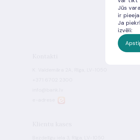
var tikt
Jūs vara
ir piee
Ja piekr
izvēli:
Apsti
Kontakti
K. Valdemāra 2A, Rīga, LV-1050
+371 6702 2300
info@bank.lv
e-adrese
Klientu kases
Bezdelīgu iela 3, Rīga, LV-1050