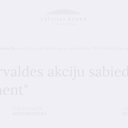
bnieki
Ieguldījumu pārvaldes akciju sabiedrība "INVL Asset Man
valdes akciju sabie
ent"
Reģistrācijas Nr.
Ad
40003605043
El