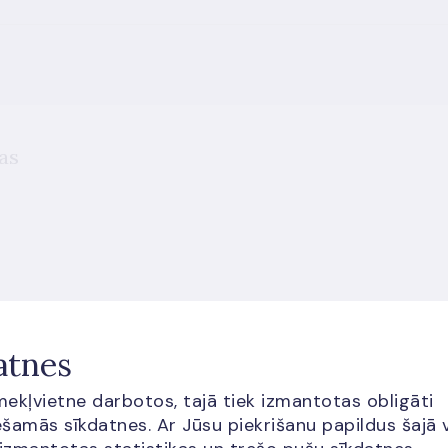
as
atnes
īmekļvietne darbotos, tajā tiek izmantotas obligāti
šamās sīkdatnes. Ar Jūsu piekrišanu papildus šajā 