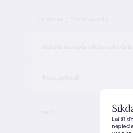
Licences / Darbības veidi
Ieguldījumu pārvaldes sabiedrīb
Pensiju fondi
Sīkd
Fondi
Lai šī t
nepiecie