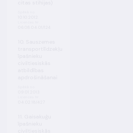
citas stihijas)
Spēkā no
10.10.2012.
Licences Nr.
06.08.04.01/124
10. Sauszemes
transportlīdzekļu
īpašnieku
civiltiesiskās
atbildības
apdrošināšanai
Spēkā no
09.01.2013.
Licences Nr.
04.02.18/427
11. Gaisakuģu
īpašnieku
civiltiesiskās