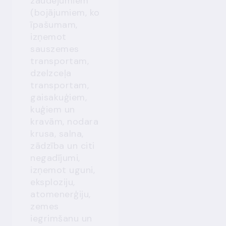
zaudējumiem
(bojājumiem, ko
īpašumam,
izņemot
sauszemes
transportam,
dzelzceļa
transportam,
gaisakuģiem,
kuģiem un
kravām, nodara
krusa, salna,
zādzība un citi
negadījumi,
izņemot uguni,
eksploziju,
atomenerģiju,
zemes
iegrimšanu un