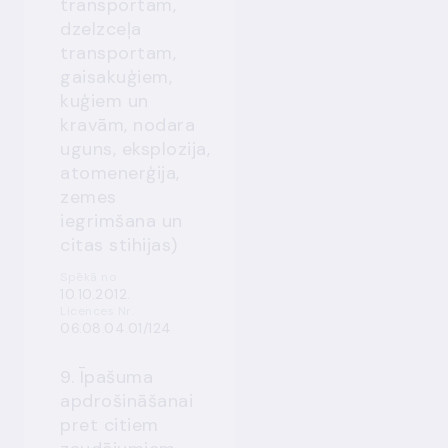
transportam,
dzelzceļa
transportam,
gaisakuģiem,
kuģiem un
kravām, nodara
uguns, eksplozija,
atomenerģija,
zemes
iegrimšana un
citas stihijas)
Spēkā no
10.10.2012.
Licences Nr.
06.08.04.01/124
9. Īpašuma
apdrošināšanai
pret citiem