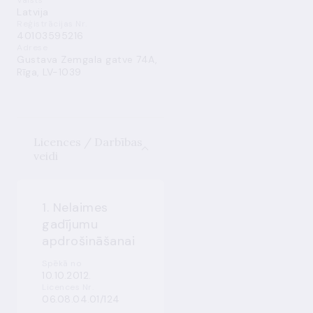
Valsts
Latvija
Reģistrācijas Nr.
40103595216
Adrese
Gustava Zemgala gatve 74A,
Rīga, LV-1039
Licences / Darbības
veidi
1. Nelaimes
gadījumu
apdrošināšanai
Spēkā no
10.10.2012.
Licences Nr.
06.08.04.01/124