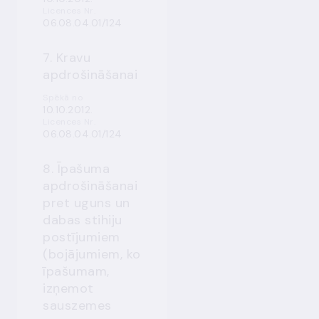
Licences Nr.
06.08.04.01/124
7. Kravu
apdrošināšanai
Spēkā no
10.10.2012.
Licences Nr.
06.08.04.01/124
8. Īpašuma
apdrošināšanai
pret uguns un
dabas stihiju
postījumiem
(bojājumiem, ko
īpašumam,
izņemot
sauszemes