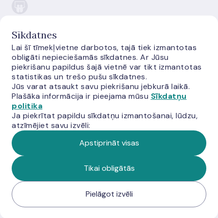
Sīkdatnes
Lai šī tīmekļvietne darbotos, tajā tiek izmantotas
obligāti nepieciešamās sīkdatnes. Ar Jūsu
E-monetas.lv
piekrišanu papildus šajā vietnē var tikt izmantotas
statistikas un trešo pušu sīkdatnes.
Jūs varat atsaukt savu piekrišanu jebkurā laikā.
Plašāka informācija ir pieejama mūsu
Sīkdatņu
politika
Ja piekrītat papildu sīkdatņu izmantošanai, lūdzu,
atzīmējiet savu izvēli:
Apstiprināt visas
© Latvijas Banka, 2026
Tikai obligātās
Pielāgot izvēli