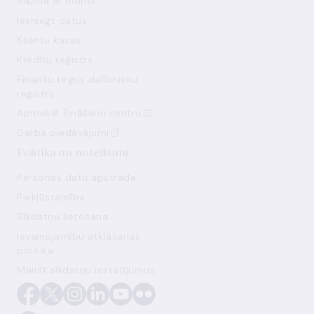
Saziņa ar mums
Iesniegt datus
Klientu kases
Kredītu reģistrs
Finanšu tirgus dalībnieku
reģistrs
Apmeklē Zināšanu centru
Darba piedāvājumi
Politika un noteikumi
Personas datu apstrāde
Piekļūstamība
Sīkdatņu lietošana
Ievainojamību atklāšanas
politika
Mainīt sīkdatņu iestatījumus