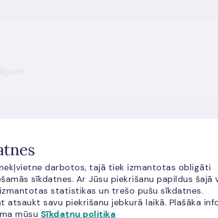
vājumi
atnes
īmekļvietne darbotos, tajā tiek izmantotas obligāti
šamās sīkdatnes. Ar Jūsu piekrišanu papildus šajā 
 izmantotas statistikas un trešo pušu sīkdatnes.
t atsaukt savu piekrišanu jebkurā laikā. Plašāka inf
jama mūsu
Sīkdatņu politika