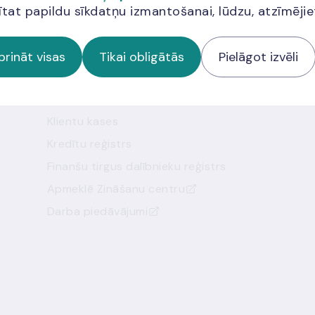
ītat papildu sīkdatņu izmantošanai, lūdzu, atzīmēji
Noderīgas saites
prināt visas
Tikai obligātās
Pielāgot izvēli
Saziņa ar mums
Iesniegt datus
Klientu kases
Kredītu reģistrs
Finanšu tirgus dalībnieku reģistrs
Apmeklē Zināšanu centru
Darba piedāvājumi