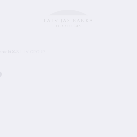
bnieki
AS LHV GROUP
P