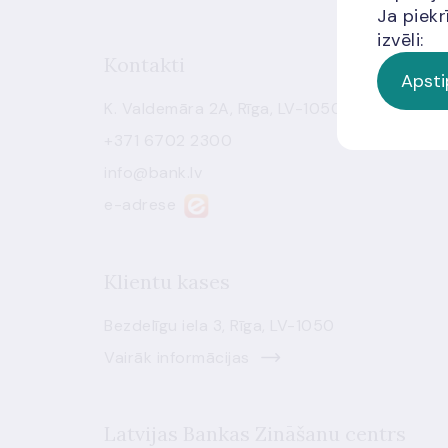
Ja piekr
izvēli:
Kontakti
Apsti
K. Valdemāra 2A, Rīga, LV-1050
+371 6702 2300
info@bank.lv
e-adrese
Klientu kases
Bezdelīgu iela 3, Rīga, LV-1050
Vairāk informācijas
Latvijas Bankas Zināšanu centrs