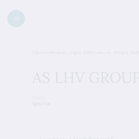
Sākums
Finanšu tirgus dalībnieku reģistrs
Tirgus dalī
AS LHV GROU
Valsts
Igaunija