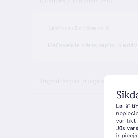
Licences / Darbības veidi
Licences / Darbības veidi
Dalībvalsts vērtspapīru piedā
Organizācijas prospekti
Sīkd
Lai šī t
nepiecie
var tikt
Jūs vara
ir piee