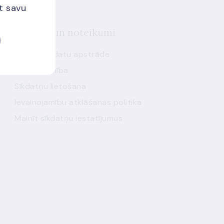
et savu
Politika un noteikumi
Personas datu apstrāde
Piekļūstamība
Sīkdatņu lietošana
Ievainojamību atklāšanas politika
Mainīt sīkdatņu iestatījumus