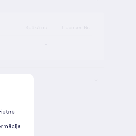
Spēkā no
Licences Nr.
-
vietnē
ormācija