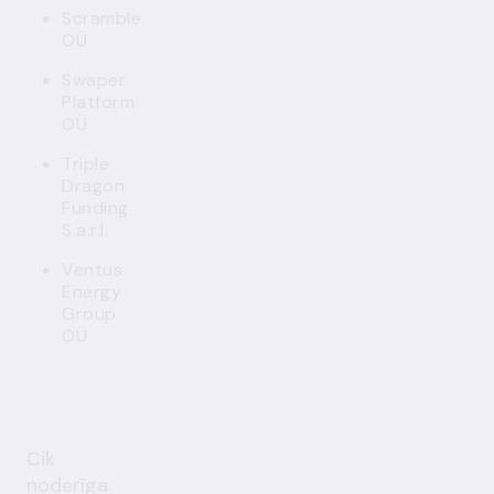
Scramble
OÜ
Swaper
Platform
OÜ
Triple
Dragon
Funding
S.a.r.l.
Ventus
Energy
Group
OÜ
Cik
noderīga