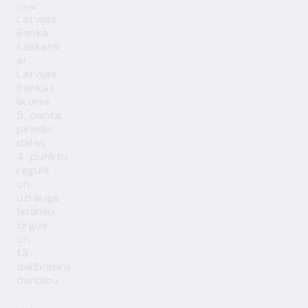
ziņas
Latvijas
Banka
saskaņā
ar
Latvijas
Bankas
likuma
5. panta
pirmās
daļas
4. punktu
regulē
un
uzrauga
finanšu
tirgus
un
tā
dalībnieku
darbību.