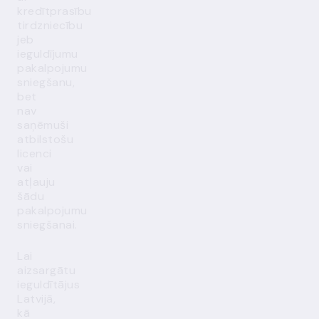
kredītprasību
tirdzniecību
jeb
ieguldījumu
pakalpojumu
sniegšanu,
bet
nav
saņēmuši
atbilstošu
licenci
vai
atļauju
šādu
pakalpojumu
sniegšanai.
Lai
aizsargātu
ieguldītājus
Latvijā,
kā