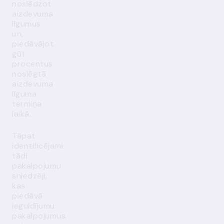
noslēdzot
aizdevuma
līgumus
un,
piedāvājot
gūt
procentus
noslēgtā
aizdevuma
līguma
termiņa
laikā.
Tāpat
identificējami
tādi
pakalpojumu
sniedzēji,
kas
piedāvā
ieguldījumu
pakalpojumus