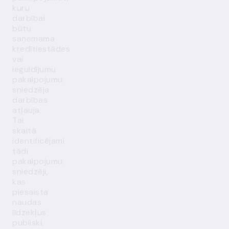
kuru
darbībai
būtu
saņemama
kredītiestādes
vai
ieguldījumu
pakalpojumu
sniedzēja
darbības
atļauja.
Tai
skaitā
identificējami
tādi
pakalpojumu
sniedzēji,
kas
piesaista
naudas
līdzekļus
publiski,