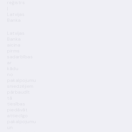
reģistrs
|
Latvijas
Banka
Latvijas
Banka
aicina
pirms
sadarbības
ar
kādu
no
pakalpojumu
sniedzējiem
pārbaudīt
tā
tiesības
piedāvāt
attiecīgo
pakalpojumu
un