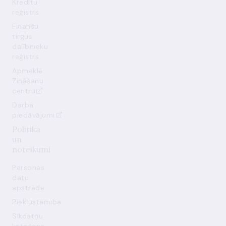
Kredītu
reģistrs
Finanšu
tirgus
dalībnieku
reģistrs
Apmeklē
Zināšanu
centru
Darba
piedāvājumi
Politika
un
noteikumi
Personas
datu
apstrāde
Piekļūstamība
Sīkdatņu