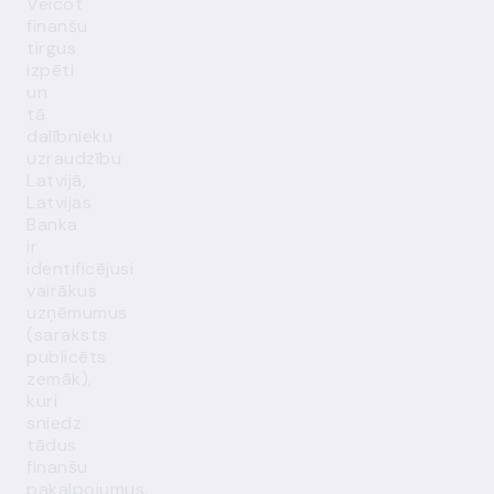
Veicot
finanšu
tirgus
izpēti
un
tā
dalībnieku
uzraudzību
Latvijā,
Latvijas
Banka
ir
identificējusi
vairākus
uzņēmumus
(saraksts
publicēts
zemāk),
kuri
sniedz
tādus
finanšu
pakalpojumus,