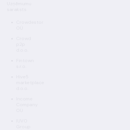
Uzņēmumu
saraksts
Crowdestor
OÜ
Crowd
p2p
d.o.o.
Fintown
s.r.o.
Hive5
marketplace
d.o.o.
Income
Company
OÜ
IUVO
Group