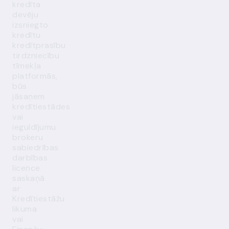
kredīta
devēju
izsniegto
kredītu
kredītprasību
tirdzniecību
tīmekļa
platformās,
būs
jāsaņem
kredītiestādes
vai
ieguldījumu
brokeru
sabiedrības
darbības
licence
saskaņā
ar
Kredītiestāžu
likuma
vai