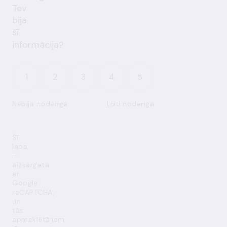
Tev
bija
šī
informācija?
1
2
3
4
5
Nebija noderīga
Ļoti noderīga
Šī
lapa
ir
aizsargāta
ar
Google
reCAPTCHA,
un
tās
apmeklētājiem