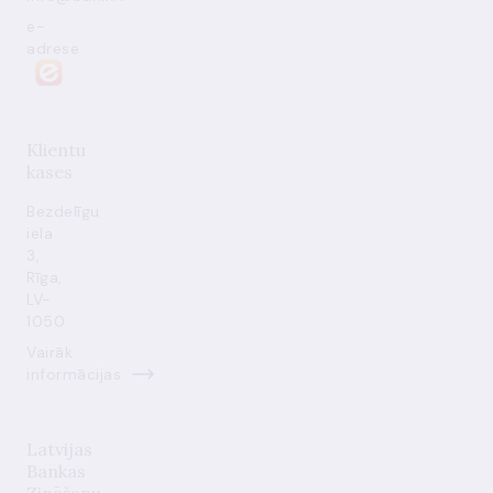
e-
adrese
Klientu
kases
Bezdelīgu
iela
3,
Rīga,
LV-
1050
Vairāk
informācijas
Latvijas
Bankas