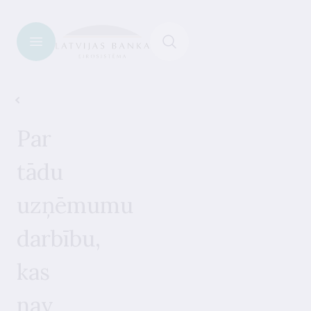
Brīdinājumi par nelicencētiem pakalpojumu sniedzējiem
Par
tādu
uzņēmumu
darbību,
kas
nav