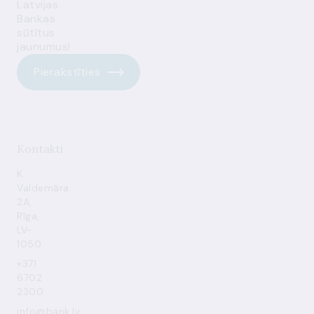
Latvijas
Bankas
sūtītus
jaunumus!
Pierakstīties
Kontakti
K.
Valdemāra
2A,
Rīga,
LV-
1050
+371
6702
2300
info@bank.lv