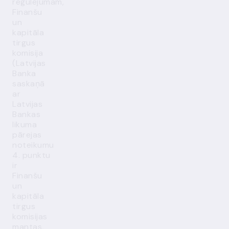
regulējumam,
Finanšu
un
kapitāla
tirgus
komisija
(Latvijas
Banka
saskaņā
ar
Latvijas
Bankas
likuma
pārejas
noteikumu
4. punktu
ir
Finanšu
un
kapitāla
tirgus
komisijas
mantas,