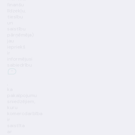
finanšu
līdzekļu,
tiesību
un
saistību
pārņēmēja)
jau
iepriekš
ir
informējusi
sabiedrību
*
,
ka
pakalpojumu
sniedzējiem,
kuru
komercdarbība
ir
saistīta
ar