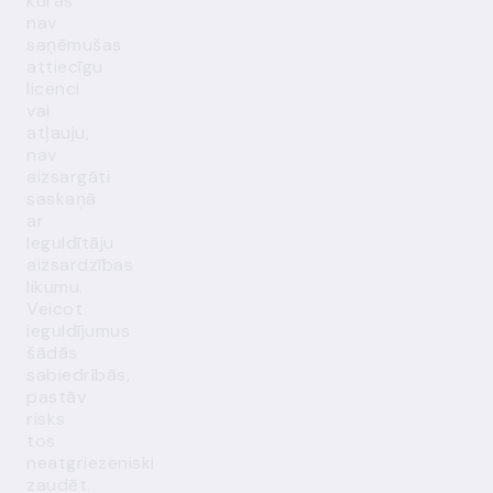
kuras
nav
saņēmušas
attiecīgu
licenci
vai
atļauju,
nav
aizsargāti
saskaņā
ar
Ieguldītāju
aizsardzības
likumu.
Veicot
ieguldījumus
šādās
sabiedrībās,
pastāv
risks
tos
neatgriezeniski
zaudēt.