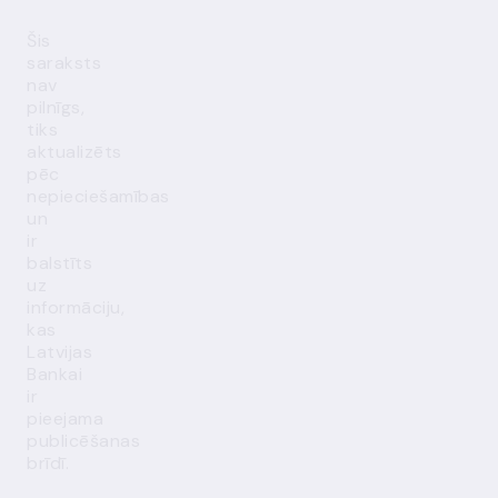
Šis
saraksts
nav
pilnīgs,
tiks
aktualizēts
pēc
nepieciešamības
un
ir
balstīts
uz
informāciju,
kas
Latvijas
Bankai
ir
pieejama
publicēšanas
brīdī.