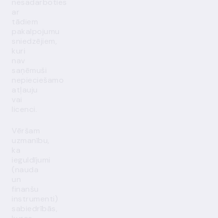
nesadarboties
ar
tādiem
pakalpojumu
sniedzējiem,
kuri
nav
saņēmuši
nepieciešamo
atļauju
vai
licenci.
Vēršam
uzmanību,
ka
ieguldījumi
(nauda
un
finanšu
instrumenti)
sabiedrībās,