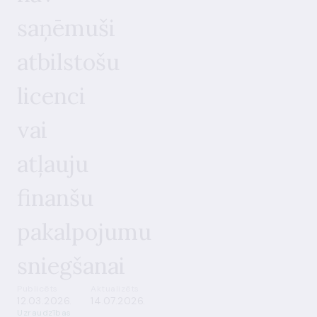
saņēmuši
atbilstošu
licenci
vai
atļauju
finanšu
pakalpojumu
sniegšanai
Publicēts
Aktualizēts
12.03.2026.
14.07.2026.
Uzraudzības