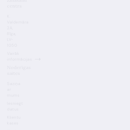
Zināšanu
centrs
K.
Valdemāra
2A,
Rīga,
LV-
1050
Vairāk
informācijas
Noderīgas
saites
Saziņa
ar
mums
Iesniegt
datus
Klientu
kases