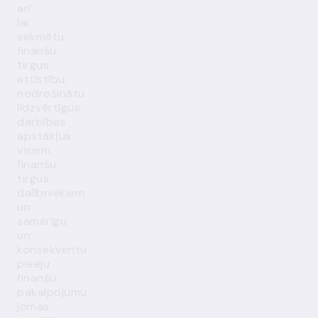
arī
lai
sekmētu
finanšu
tirgus
attīstību,
nodrošinātu
līdzvērtīgus
darbības
apstākļus
visiem
finanšu
tirgus
dalībniekiem
un
samērīgu
un
konsekventu
pieeju
finanšu
pakalpojumu
jomas