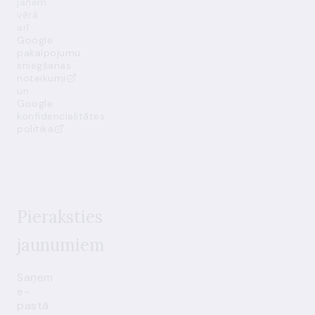
jāņem
vērā
arī
Google
pakalpojumu
sniegšanas
noteikumi
un
Google
konfidencialitātes
politika
Pieraksties
jaunumiem
Saņem
e-
pastā