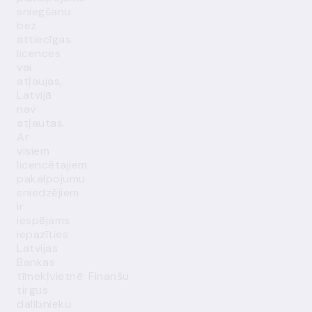
sniegšanu
bez
attiecīgas
licences
vai
atļaujas,
Latvijā
nav
atļautas.
Ar
visiem
licencētajiem
pakalpojumu
sniedzējiem
ir
iespējams
iepazīties
Latvijas
Bankas
tīmekļvietnē:
Finanšu
tirgus
dalībnieku