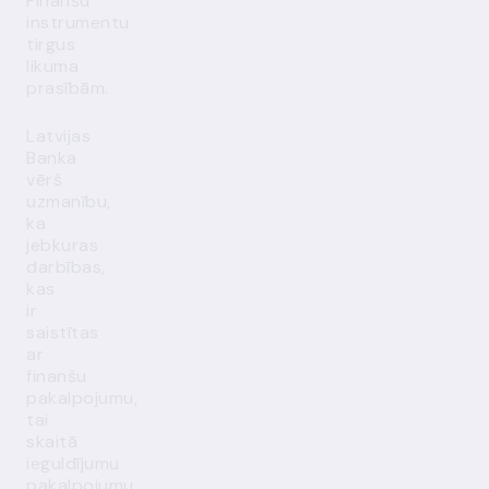
Finanšu
instrumentu
tirgus
likuma
prasībām.
Latvijas
Banka
vērš
uzmanību,
ka
jebkuras
darbības,
kas
ir
saistītas
ar
finanšu
pakalpojumu,
tai
skaitā
ieguldījumu
pakalpojumu