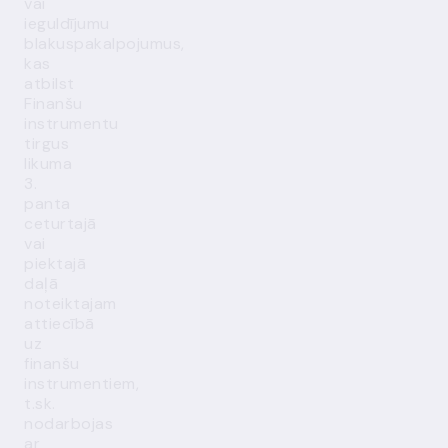
vai
ieguldījumu
blakuspakalpojumus,
kas
atbilst
Finanšu
instrumentu
tirgus
likuma
3.
panta
ceturtajā
vai
piektajā
daļā
noteiktajam
attiecībā
uz
finanšu
instrumentiem,
t.sk.
nodarbojas
ar