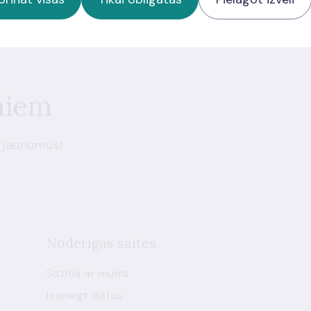
miem
 jaunumus!
Noderīgas saites
Saziņa ar mums
Iesniegt datus