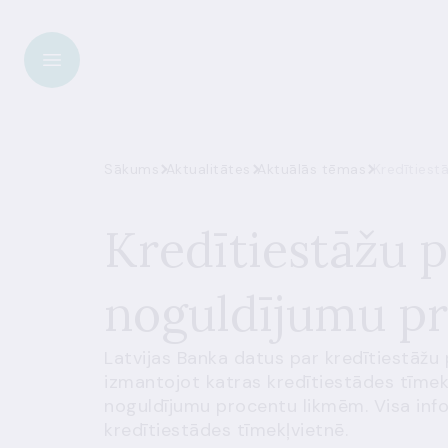
Sākums
Aktualitātes
Aktuālās tēmas
Kredītiest
Kredītiestāžu 
noguldījumu pr
Latvijas Banka datus par kredītiestāž
izmantojot katras kredītiestādes tīmek
noguldījumu procentu likmēm. Visa inf
kredītiestādes tīmekļvietnē.