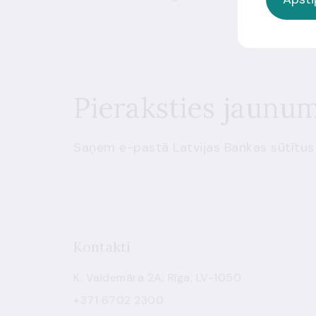
Pieraksties jaunu
Saņem e-pastā Latvijas Bankas sūtītus
Kontakti
K. Valdemāra 2A, Rīga, LV-1050
+371 6702 2300