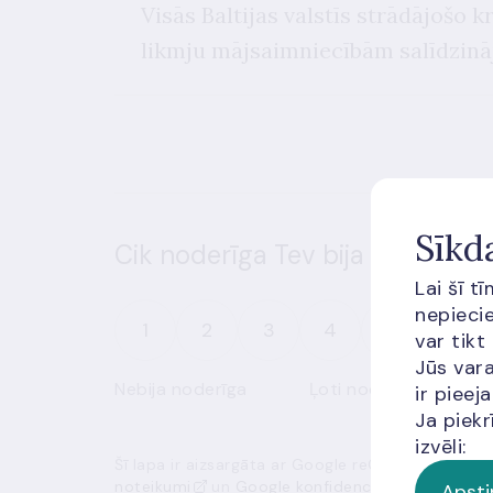
Visās Baltijas valstīs strādājošo
likmju mājsaimniecībām salīdzin
Sīkd
Cik noderīga Tev bija šī informā
Lai šī t
nepiecie
1
2
3
4
5
var tikt
Jūs vara
Nebija noderīga
Ļoti noderīga
ir piee
Ja piekr
izvēli:
Šī lapa ir aizsargāta ar Google reCAPTCHA, un t
noteikumi
un
Google konfidencialitātes politik
Apsti