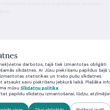
 kredītiestāžu piedāvāto noguldījumu procentu
ājums
atnes
cija?
īmekļvietne darbotos, tajā tiek izmantotas obligāti
šamās sīkdatnes. Ar Jūsu piekrišanu papildus šajā 
 izmantotas statistikas un trešo pušu sīkdatnes.
t atsaukt savu piekrišanu jebkurā laikā. Plašāka inf
jama mūsu
Sīkdatņu politika
ītat papildu sīkdatņu izmantošanai, lūdzu, atzīmēji
ās apmeklētājiem jāņem vērā arī
Google pakalpojumu sniegšanas
a
prināt visas
Tikai obligātās
Pielāgot izvēli