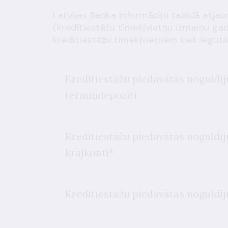
Latvijas Banka informāciju tabulā atjau
(kredītiestāžu tīmekļvietņu izmaiņu gad
kredītiestāžu tīmekļvietnēm tiek iegūt
Kredītiestāžu piedāvātās noguld
termiņdepozīti
Kredītiestāžu piedāvātās noguld
krājkonti*
Kredītiestāžu piedāvātās noguldī