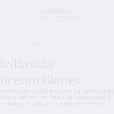
āžu piedāvātās noguldījumu procentu likmes
piedāvātās
ocentu likmes
u piedāvātajām noguldījumu procentu likmēm apkopo
ļvietnē publicēto informāciju par tās piedāvātajām
ormācija par noguldījumu nosacījumiem – katras