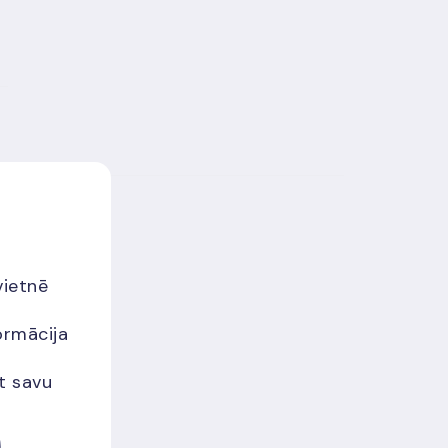
vietnē
ormācija
et savu