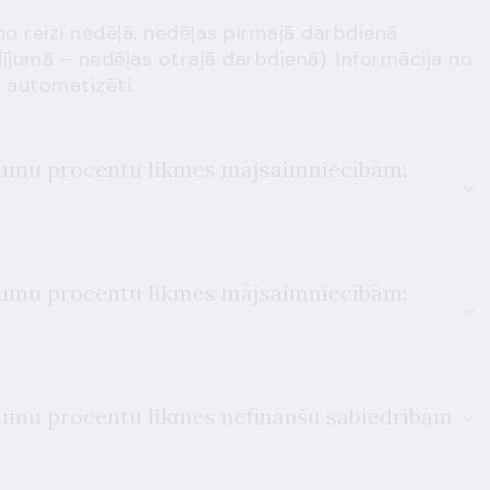
no reizi nedēļā, nedēļas pirmajā darbdienā
ījumā – nedēļas otrajā darbdienā). Informācija no
a automatizēti.
ījumu procentu likmes mājsaimniecībām:
ījumu procentu likmes mājsaimniecībām:
jumu procentu likmes nefinanšu sabiedrībām