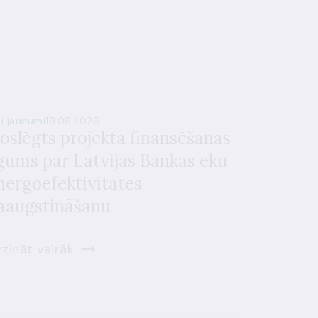
si jaunumi
19.06.2026.
oslēgts projekta finansēšanas
īgums par Latvijas Bankas ēku
nergoefektivitātes
aaugstināšanu
zināt vairāk