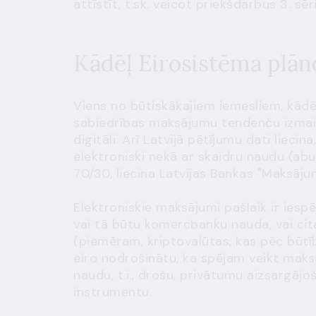
attīstīt, t.sk. veicot priekšdarbus 3. 
Kādēļ Eirosistēma plāno
Viens no būtiskākajiem iemesliem, kādēļ
sabiedrības maksājumu tendenču izmaiņa
digitāli. Arī Latvijā pētījumu dati liecin
elektroniski nekā ar skaidru naudu (abu
70/30, liecina Latvijas Bankas "Maksāju
Elektroniskie maksājumi pašlaik ir iesp
vai tā būtu komercbanku nauda, vai cit
(piemēram, kriptovalūtas, kas pēc būtības
eiro nodrošinātu, ka spējam veikt maks
naudu, t.i., drošu, privātumu aizsargāj
instrumentu.