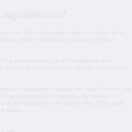
 digitālais eiro?
ēļ tas tiek dalīts divu gadu projekta posmos, kuru
adome pieņem lēmumu par vai pret projekta
25. gada novembrī, pārejot uz digitālā eiro
u izstrādi un sagatavošanos digitāla eiro pilotam,
šanu būs iespējams tikai pēc tam, kad ES līmenī tiks
c regulējuma apstiprināšanas, digitālā eiro
ņemot, ka regulējums tiek apstiprināts 2026. gadā
29. gadā).
ro