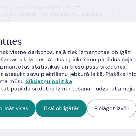
kmi uz banku noguldījumiem
ļaujošai un efektīvai maksājumu sistēmai
?
tēģiskā autonomija ar digitālo eiro
 publiska nauda arī digitālajā laikmetā?
atnes
īmekļvietne darbotos, tajā tiek izmantotas obligāti
šamās sīkdatnes. Ar Jūsu piekrišanu papildus šajā 
 izmantotas statistikas un trešo pušu sīkdatnes.
t atsaukt savu piekrišanu jebkurā laikā. Plašāka inf
jama mūsu
Sīkdatņu politika
ītat papildu sīkdatņu izmantošanai, lūdzu, atzīmēji
prināt visas
Tikai obligātās
Pielāgot izvēli