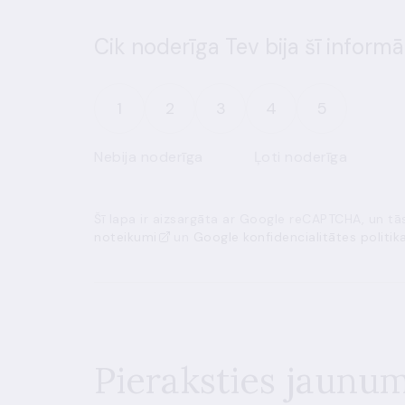
Cik noderīga Tev bija šī informā
1
2
3
4
5
Nebija noderīga
Ļoti noderīga
Šī lapa ir aizsargāta ar Google reCAPTCHA, un t
noteikumi
un
Google konfidencialitātes politik
Pieraksties jaunu