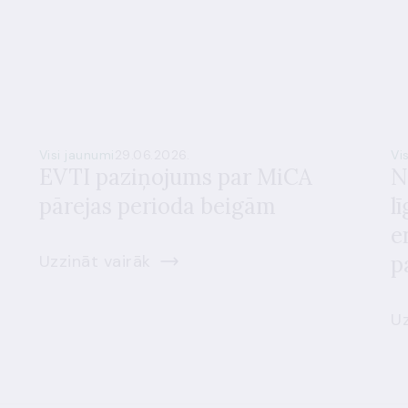
Visi jaunumi
29.06.2026.
Vi
EVTI paziņojums par MiCA
N
pārejas perioda beigām
l
e
Uzzināt vairāk
p
Uz