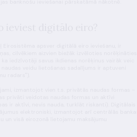
sērijas banknošu ieviešanai pārskatāmā nākotnē.
 ieviest digitālo eiro?
 Eirosistēma apsver digitālā eiro ieviešanu, ir
s, cilvēkiem aizvien biežāk izvēloties norēķināties
a, ka iedzīvotāji savus ikdienas norēķinus vairāk veic
 naudas veidu lietošanas sadalījums ir aptuveni
mu radars").
ējami, izmantojot vien t.s. privātās naudas formas –
as privāti veidotas naudas formas un aktīvi
 ir aktīvi, nevis nauda, turklāt riskanti). Digitālais
ājumus elektroniski, izmantojot arī centrālās banka
ošu un visā eirozonā lietojamu maksājumu