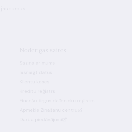
 jaunumus!
Noderīgas saites
Saziņa ar mums
Iesniegt datus
Klientu kases
Kredītu reģistrs
Finanšu tirgus dalībnieku reģistrs
Apmeklē Zināšanu centru
Darba piedāvājumi