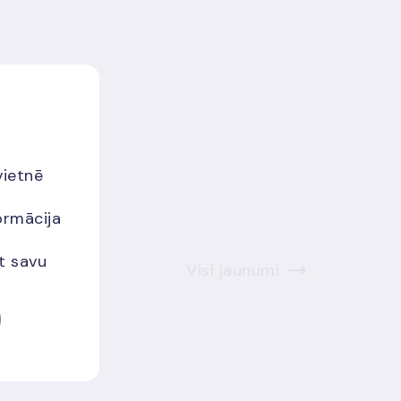
vietnē
ormācija
et savu
Visi jaunumi