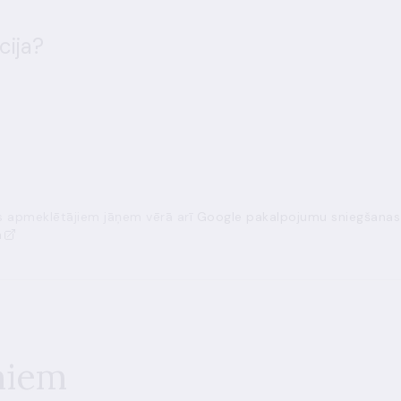
cija?
ās apmeklētājiem jāņem vērā arī
Google pakalpojumu sniegšanas
a
miem