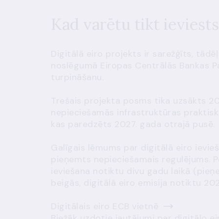
Kad varētu tikt ieviests
Digitālā eiro projekts ir sarežģīts, tād
noslēgumā Eiropas Centrālās Bankas P
turpināšanu.
Trešais projekta posms tika uzsākts 20
nepieciešamās infrastruktūras praktisk
kas paredzēts 2027. gada otrajā pusē.
Galīgais lēmums par digitālā eiro ievie
pieņemts nepieciešamais regulējums. Pē
ieviešana notiktu divu gadu laikā (pie
beigās, digitālā eiro emisija notiktu 20
Digitālais eiro ECB vietnē
Biežāk uzdotie jautājumi par digitālo ei