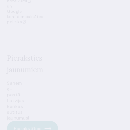
noteikumi
un
Google
konfidencialitātes
politika
Pieraksties
jaunumiem
Saņem
e-
pastā
Latvijas
Bankas
sūtītus
jaunumus!
Pierakstīties