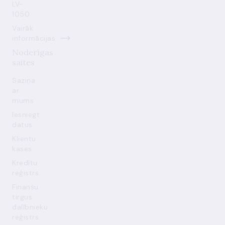
LV-
1050
Vairāk
informācijas
Noderīgas
saites
Saziņa
ar
mums
Iesniegt
datus
Klientu
kases
Kredītu
reģistrs
Finanšu
tirgus
dalībnieku
reģistrs