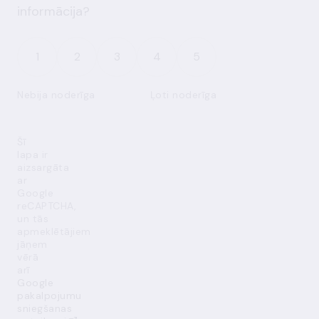
informācija?
1
2
3
4
5
Nebija noderīga
Ļoti noderīga
Šī
lapa ir
aizsargāta
ar
Google
reCAPTCHA,
un tās
apmeklētājiem
jāņem
vērā
arī
Google
pakalpojumu
sniegšanas