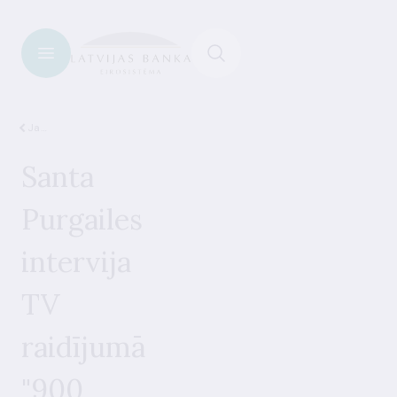
Jaunumi
Santa
Purgailes
intervija
TV
raidījumā
"900