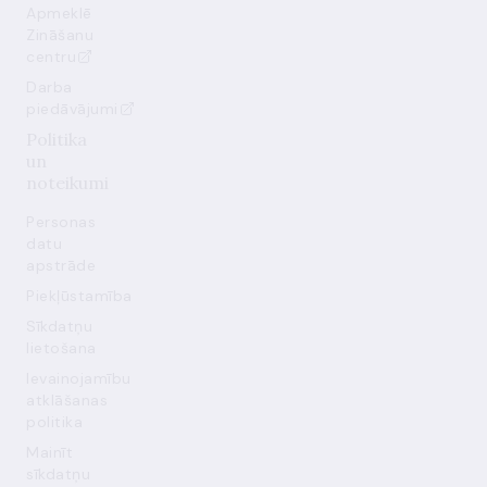
Apmeklē
Zināšanu
centru
Darba
piedāvājumi
Politika
un
noteikumi
Personas
datu
apstrāde
Piekļūstamība
Sīkdatņu
lietošana
Ievainojamību
atklāšanas
politika
Mainīt
sīkdatņu