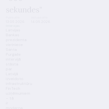
sekundes"
Publicēts
Aktualizēts
13.05.2026.
14.05.2026.
Intervijas
Latvijas
Bankas
prezidenta
vietniece
Santa
Purgaile
intervijā
stāsta
par
Latvijā
izveidoto
infrastruktūru
FinTech
uzņēmumiem
– tā
ir
moderna,