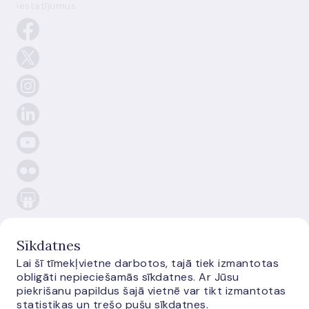
iestatījumus
Sīkdatnes
Lai šī tīmekļvietne darbotos, tajā tiek izmantotas
E-
obligāti nepieciešamās sīkdatnes. Ar Jūsu
monetas.lv
piekrišanu papildus šajā vietnē var tikt izmantotas
statistikas un trešo pušu sīkdatnes.