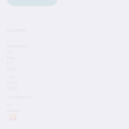
Kontakti
K.
Valdemāra
2A,
Rīga,
LV-
1050
+371
6702
2300
info@bank.lv
e-
adrese