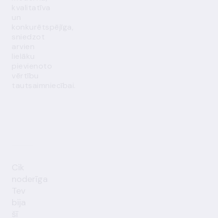
kvalitatīva
un
konkurētspējīga,
sniedzot
arvien
lielāku
pievienoto
vērtību
tautsaimniecībai.
Cik
noderīga
Tev
bija
šī