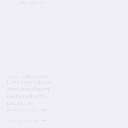
Visi jaunumi
Visi jaunumi
07.07.2026.
Latvija piedalīsies
eirozonas līmeņa
mājsaimniecību
finanšu un
patēriņa aptaujā
Uzzināt vairāk