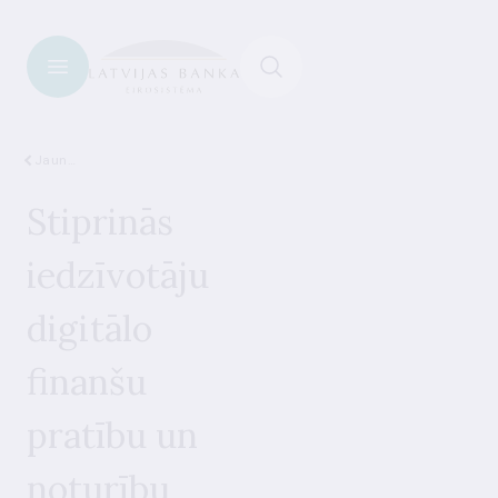
Jaunumi
Stiprinās
iedzīvotāju
digitālo
finanšu
pratību un
noturību