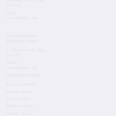
Bezdelīgu iela 3, Rīga,
LV-1050
Vairāk
informācijas
Latvijas Bankas
Zināšanu centrs
K. Valdemāra 2A, Rīga,
LV-1050
Vairāk
informācijas
Noderīgas saites
Saziņa ar mums
Iesniegt datus
Klientu kases
Kredītu reģistrs
Finanšu tirgus