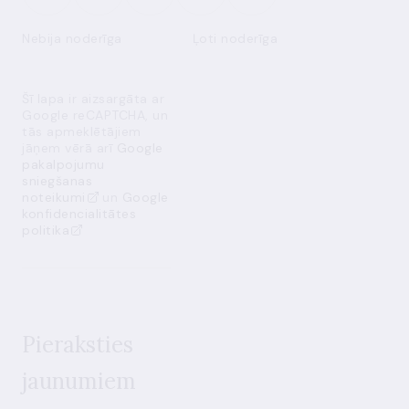
Nebija noderīga
Ļoti noderīga
Šī lapa ir aizsargāta ar
Google reCAPTCHA, un
tās apmeklētājiem
jāņem vērā arī
Google
pakalpojumu
sniegšanas
noteikumi
un
Google
konfidencialitātes
politika
Pieraksties
jaunumiem