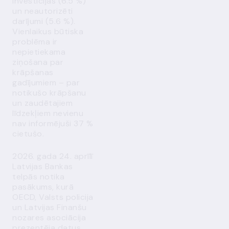
investīcijas (6.5 %)
un neautorizēti
darījumi (5.6 %).
Vienlaikus būtiska
problēma ir
nepietiekama
ziņošana par
krāpšanas
gadījumiem – par
notikušo krāpšanu
un zaudētajiem
līdzekļiem nevienu
nav informējuši 37 %
cietušo.
2026. gada 24. aprīlī
Latvijas Bankas
telpās notika
pasākums, kurā
OECD, Valsts policija
un Latvijas Finanšu
nozares asociācija
prezentēja datus