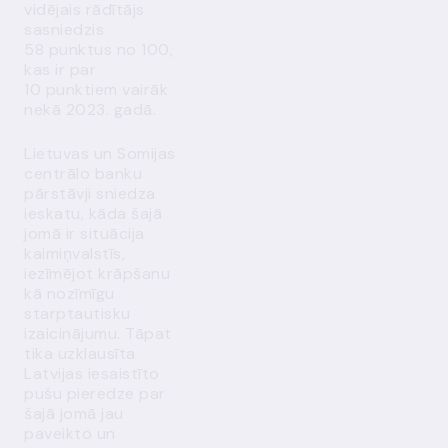
vidējais rādītājs
sasniedzis
58 punktus no 100,
kas ir par
10 punktiem vairāk
nekā 2023. gadā.
Lietuvas un Somijas
centrālo banku
pārstāvji sniedza
ieskatu, kāda šajā
jomā ir situācija
kaimiņvalstīs,
iezīmējot krāpšanu
kā nozīmīgu
starptautisku
izaicinājumu. Tāpat
tika uzklausīta
Latvijas iesaistīto
pušu pieredze par
šajā jomā jau
paveikto un