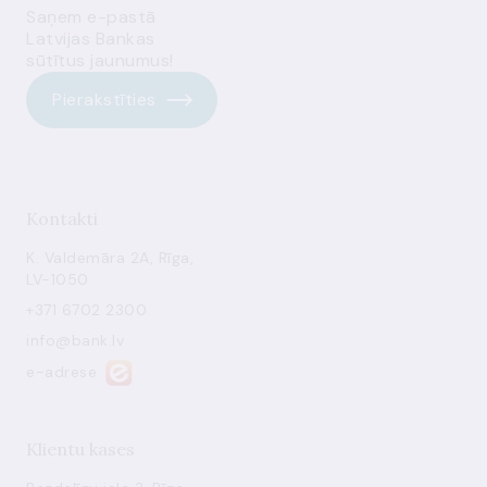
Saņem e-pastā
Latvijas Bankas
sūtītus jaunumus!
Pierakstīties
Kontakti
K. Valdemāra 2A, Rīga,
LV-1050
+371 6702 2300
info@bank.lv
e-adrese
Klientu kases