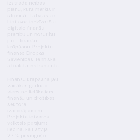
izstrādā rīcības
plānu, kura mērķis ir
stiprināt Latvijas un
Lietuvas iedzīvotāju
digitālo finanšu
pratību un noturību
pret finanšu
krāpšanu. Projektu
finansē Eiropas
Savienības Tehniskā
atbalsta instruments.
Finanšu krāpšana jau
vairākus gadus ir
viens no lielākajiem
finanšu un drošības
sektora
izaicinājumiem.
Projekta ietvaros
veiktais pētījums
liecina, ka Latvijā
27 % pieaugušo