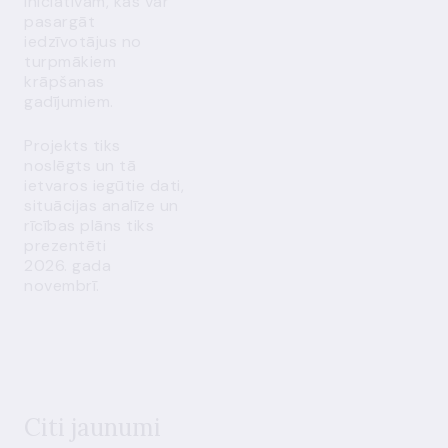
iniciatīvām, kas var
pasargāt
iedzīvotājus no
turpmākiem
krāpšanas
gadījumiem.
Projekts tiks
noslēgts un tā
ietvaros iegūtie dati,
situācijas analīze un
rīcības plāns tiks
prezentēti
2026. gada
novembrī.
Citi jaunumi