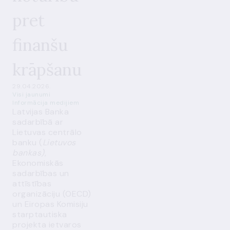
pret
finanšu
krāpšanu
29.04.2026.
Visi jaunumi
Informācija medijiem
Latvijas Banka
sadarbībā ar
Lietuvas centrālo
banku (
Lietuvos
bankas)
,
Ekonomiskās
sadarbības un
attīstības
organizāciju (OECD)
un Eiropas Komisiju
starptautiska
projekta ietvaros