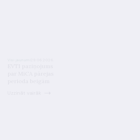
Visi jaunumi
29.06.2026.
EVTI paziņojums
par MiCA pārejas
perioda beigām
Uzzināt vairāk