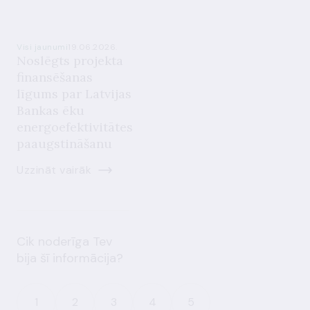
Visi jaunumi
19.06.2026.
Noslēgts projekta
finansēšanas
līgums par Latvijas
Bankas ēku
energoefektivitātes
paaugstināšanu
Uzzināt vairāk
Cik noderīga Tev
bija šī informācija?
1
2
3
4
5