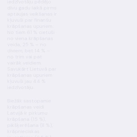
iedzīvotāju pēdējo
divu gadu laikā pirms
aptaujas veikšanas ir
kļuvuši par finanšu
krāpšanas upuriem.
No tiem 61 % cietuši
no viena krāpšanas
veida, 25 % – no
diviem, bet 14 % –
no trim vai pat
vairāk veidiem.
Savukārt Lietuvā par
krāpšanas upuriem
kļuvuši jau 44 %
iedzīvotāju.
Biežāk sastopamie
krāpšanas veidi
Latvijā ir pirkumu
krāpšana (15 %),
pikšķerēšana (8 %),
krāpnieciskas