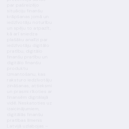
par pašreizējo
situāciju finanšu
krāpšanas jomā un
iedzīvotāju noturību
un spēju to atpazīt,
kā arī sniedza
plašāku analīzi par
iedzīvotāju digitālo
pratību, digitālo
finanšu pratību un
digitālo finanšu
produktu
izmantošanu, kas
raksturo iedzīvotāju
zināšanas, attieksmi
un prasmi rīkoties ar
finansēm digitālajā
vidē. Neskatoties uz
izaicinājumiem,
digitālās finanšu
pratības līmenis
Latvijā uzlabojas –