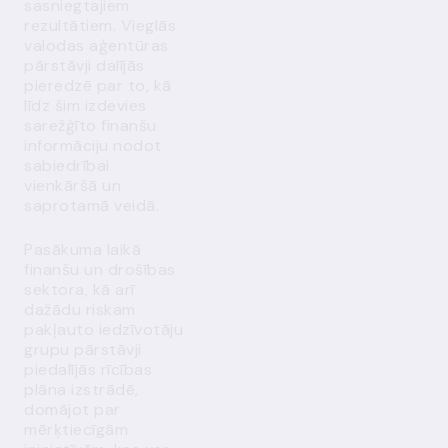
sasniegtajiem
rezultātiem. Vieglās
valodas aģentūras
pārstāvji dalījās
pieredzē par to, kā
līdz šim izdevies
sarežģīto finanšu
informāciju nodot
sabiedrībai
vienkāršā un
saprotamā veidā.
Pasākuma laikā
finanšu un drošības
sektora, kā arī
dažādu riskam
pakļauto iedzīvotāju
grupu pārstāvji
piedalījās rīcības
plāna izstrādē,
domājot par
mērķtiecīgām