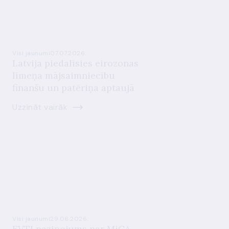
Visi jaunumi
07.07.2026.
Latvija piedalīsies eirozonas
līmeņa mājsaimniecību
finanšu un patēriņa aptaujā
Uzzināt vairāk
Visi jaunumi
29.06.2026.
EVTI paziņojums par MiCA