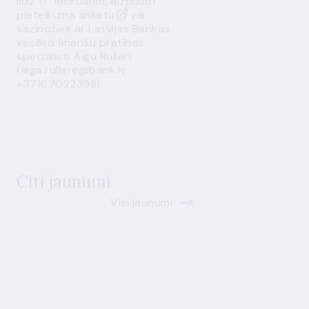
līdz 17. februārim, aizpildot
pieteikuma anketu
vai
sazinoties ar Latvijas Bankas
vecāko finanšu pratības
speciālisti Aigu Rulleri
(
aiga.rullere@bank.lv
,
+37167022398).
Citi jaunumi
Visi jaunumi