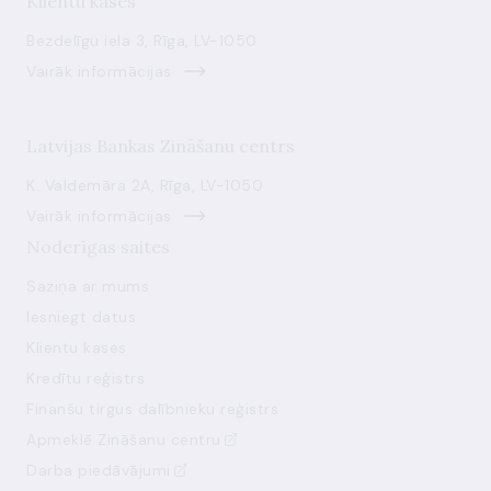
Klientu kases
Bezdelīgu iela 3, Rīga, LV-1050
Vairāk informācijas
Latvijas Bankas Zināšanu centrs
K. Valdemāra 2A, Rīga, LV-1050
Vairāk informācijas
Noderīgas saites
Saziņa ar mums
Iesniegt datus
Klientu kases
Kredītu reģistrs
Finanšu tirgus dalībnieku reģistrs
Apmeklē Zināšanu centru
Darba piedāvājumi