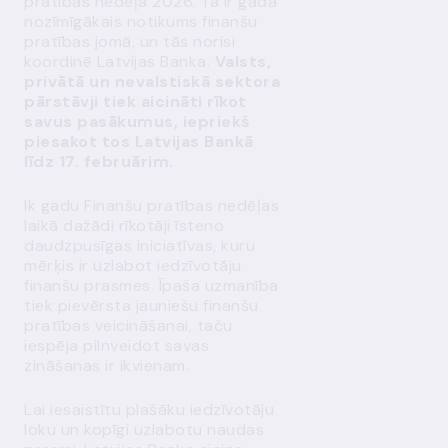
pratības nedēļa 2026. Tā ir gada
nozīmīgākais notikums finanšu
pratības jomā, un tās norisi
koordinē Latvijas Banka.
Valsts,
privātā un nevalstiskā sektora
pārstāvji tiek aicināti rīkot
savus pasākumus, iepriekš
piesakot tos Latvijas Bankā
līdz 17. februārim.
Ik gadu Finanšu pratības nedēļas
laikā dažādi rīkotāji īsteno
daudzpusīgas iniciatīvas, kuru
mērķis ir uzlabot iedzīvotāju
finanšu prasmes. Īpaša uzmanība
tiek pievērsta jauniešu finanšu
pratības veicināšanai, taču
iespēja pilnveidot savas
zināšanas ir ikvienam.
Lai iesaistītu plašāku iedzīvotāju
loku un kopīgi uzlabotu naudas