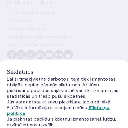
Politika un noteikumi
Personas datu apstrāde
Piekļūstamība
Sīkdatņu lietošana
Ievainojamību atklāšanas politika
Mainīt sīkdatņu iestatījumus
Sīkdatnes
Lai šī tīmekļvietne darbotos, tajā tiek izmantotas
obligāti nepieciešamās sīkdatnes. Ar Jūsu
E-monetas.lv
piekrišanu papildus šajā vietnē var tikt izmantotas
statistikas un trešo pušu sīkdatnes.
Jūs varat atsaukt savu piekrišanu jebkurā laikā.
Plašāka informācija ir pieejama mūsu
Sīkdatņu
politika
Ja piekrītat papildu sīkdatņu izmantošanai, lūdzu,
atzīmējiet savu izvēli: