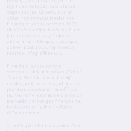
prasmi, Latvijas Banka aicina
izglītības iestādes, bibliotēkas,
organizācijas, uzņēmumus un
citus interesentus iesaistīties
Finanšu pratības nedēļas 2026
rīkošanā. Nedēļas laikā iespējams
īstenot dažādas izglītojošas
aktivitātes – lekcijas, diskusijas,
spēles, konkursus, izglītojošus
rakstus, infografikas u. c.
Finanšu pratības nedēļa
starptautiskās iniciatīvas
Global
Money Week
ietvaros Latvijā
notiks jau 13. reizi. Šogad finanšu
pratības pasākumu
tēma
būs
jaunieši un viņu prasme plānot un
pārvaldīt personīgās finanses tā,
lai dzīvotu turīgāk arī vēlākos
dzīves posmos.
Aicinām pieteikt savas iniciatīvas