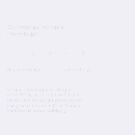
Cik noderīga Tev bija šī
informācija?
1
2
3
4
5
Nebija noderīga
Ļoti noderīga
Šī lapa ir aizsargāta ar Google
reCAPTCHA, un tās apmeklētājiem
jāņem vērā arī
Google pakalpojumu
sniegšanas noteikumi
un
Google
konfidencialitātes politika