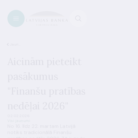
Jaunumi
Aicinām pieteikt
pasākumus
"Finanšu pratības
nedēļai 2026"
02.02.2026.
Visi jaunumi
No 16. līdz 22. martam Latvijā
notiks tradicionālā Finanšu