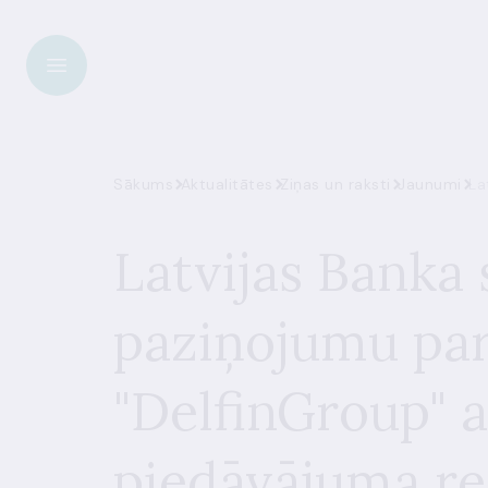
Sākums
Aktualitātes
Ziņas un raksti
Jaunumi
La
Latvijas Banka
paziņojumu par
"DelfinGroup" a
piedāvājuma re