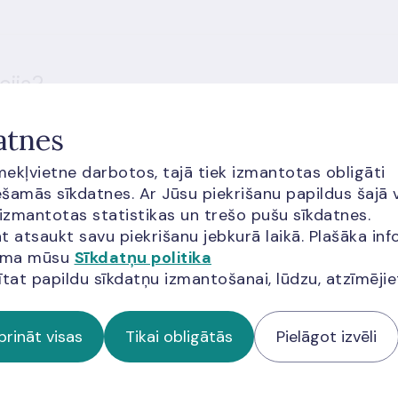
cija?
atnes
īmekļvietne darbotos, tajā tiek izmantotas obligāti
šamās sīkdatnes. Ar Jūsu piekrišanu papildus šajā 
 izmantotas statistikas un trešo pušu sīkdatnes.
t atsaukt savu piekrišanu jebkurā laikā. Plašāka inf
ās apmeklētājiem jāņem vērā arī
Google pakalpojumu sniegšanas
jama mūsu
Sīkdatņu politika
a
ītat papildu sīkdatņu izmantošanai, lūdzu, atzīmēji
prināt visas
Tikai obligātās
Pielāgot izvēli