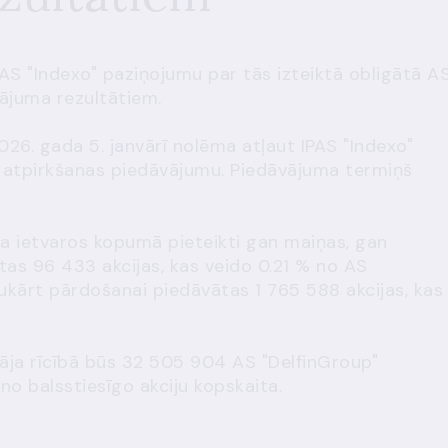
IPAS "Indexo" paziņojumu par tās izteiktā obligātā A
vājuma rezultātiem.
26. gada 5. janvārī nolēma atļaut IPAS "Indexo"
ju atpirkšanas piedāvājumu. Piedāvājuma termiņš
a ietvaros kopumā pieteikti gan maiņas, gan
as 96 433 akcijas, kas veido 0.21 % no AS
vukārt pārdošanai piedāvātas 1 765 588 akcijas, kas
ja rīcībā būs 32 505 904 AS "DelfinGroup"
 no balsstiesīgo akciju kopskaita.