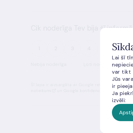
Cik noderīga Tev bija šī informā
Sīkd
1
2
3
4
5
Lai šī t
nepiecie
Nebija noderīga
Ļoti noderīga
var tikt
Jūs vara
Šī lapa ir aizsargāta ar Google reCAPTCHA, un t
ir piee
noteikumi
un
Google konfidencialitātes politik
Ja piekr
izvēli:
Apsti