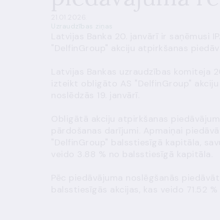
21.01.2026.
Uzraudzības ziņas
Latvijas Banka 20. janvārī ir saņēmusi 
"DelfinGroup" akciju atpirkšanas piedā
Latvijas Bankas uzraudzības komiteja 20
izteikt obligāto AS "DelfinGroup" akci
noslēdzās 19. janvārī.
Obligātā akciju atpirkšanas piedāvājum
pārdošanas darījumi. Apmaiņai piedāvāt
"DelfinGroup" balsstiesīgā kapitāla, sa
veido 3.88 % no balsstiesīgā kapitāla.
Pēc piedāvājuma noslēgšanās piedāvātā
balsstiesīgās akcijas, kas veido 71.52 %