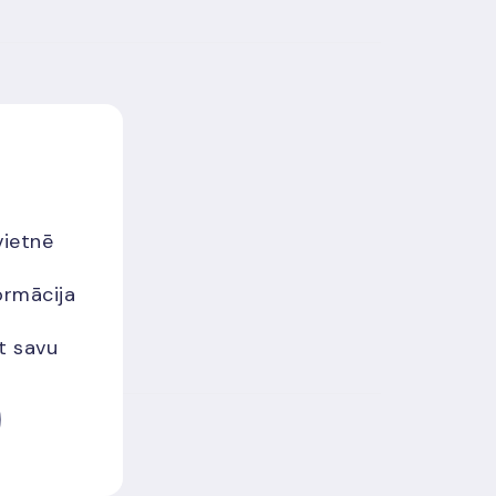
vietnē
ormācija
et savu