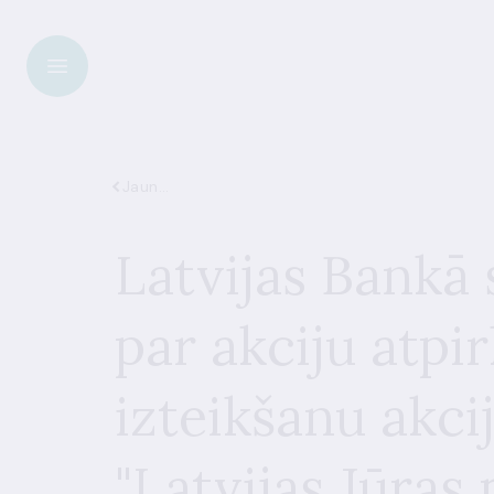
Jaunumi
Latvijas Bankā
par akciju atp
izteikšanu akci
"Latvijas Jūras