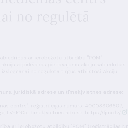
nai no regulētā
sabiedrības ar ierobežotu atbildību "POM"
 akciju atpirkšanas piedāvājumu akciju sabiedrības
 izslēgšanai no regulētā tirgus atbilstoši Akciju
umurs, juridiskā adrese un tīmekļvietnes adrese:
cīnas centrs", reģistrācijas numurs: 40003306807,
īga, LV-1005, tīmekļvietnes adrese:
https://ljmc.lv/.
ība ar ierobežotu atbildību "POM" (reģistrācijas Nr