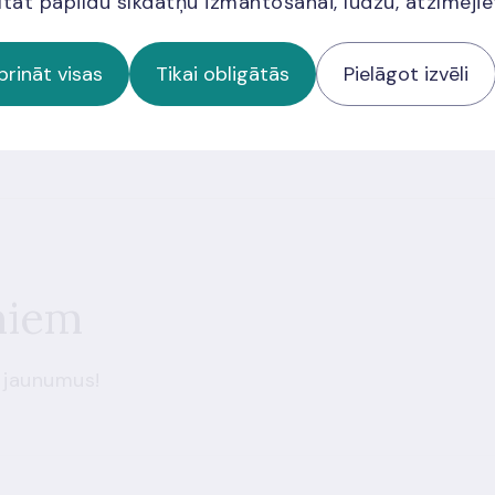
ītat papildu sīkdatņu izmantošanai, lūdzu, atzīmēji
prināt visas
Tikai obligātās
Pielāgot izvēli
ās apmeklētājiem jāņem vērā arī
Google pakalpojumu sniegšanas
a
miem
 jaunumus!