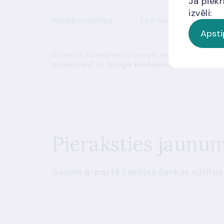
Ja piekr
izvēli:
Nebija noderīga
Ļoti noderīga
Apsti
Šī lapa ir aizsargāta ar Google reCAPTCHA, un t
noteikumi
un
Google konfidencialitātes politik
Pieraksties jaunu
Saņem e-pastā Latvijas Bankas sūtītus