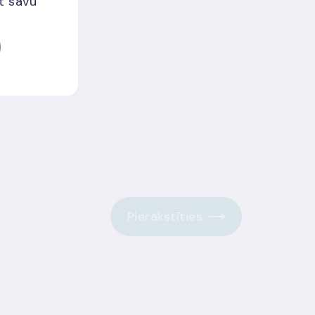
et savu
Pierakstīties