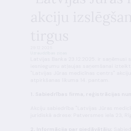
akciju izslēgša
tirgus
29.12.2025.
Uzraudzības ziņas
Latvijas Banka 23.12.2025. ir saņēmusi 
iesniegumu atļaujas saņemšanai izteikt
"Latvijas Jūras medicīnas centrs" akciju
atpirkšanas likuma 14. pantam.
1. Sabiedrības firma, reģistrācijas n
Akciju sabiedrība "Latvijas Jūras medi
juridiskā adrese: Patversmes iela 23, R
2. Informācija par piedāvātāju:
Sabiedr