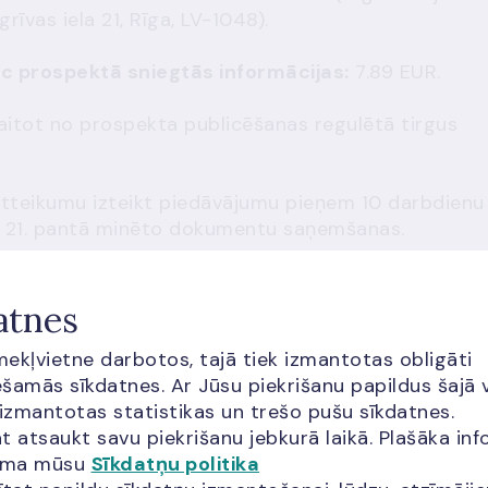
vas iela 21, Rīga, LV-1048).
ēc prospektā sniegtās informācijas:
7.89 EUR.
aitot no prospekta publicēšanas regulētā tirgus
 atteikumu izteikt piedāvājumu pieņem 10 darbdienu
uma 21. pantā minēto dokumentu saņemšanas.
atnes
īmekļvietne darbotos, tajā tiek izmantotas obligāti
šamās sīkdatnes. Ar Jūsu piekrišanu papildus šajā 
cija?
 izmantotas statistikas un trešo pušu sīkdatnes.
t atsaukt savu piekrišanu jebkurā laikā. Plašāka inf
jama mūsu
Sīkdatņu politika