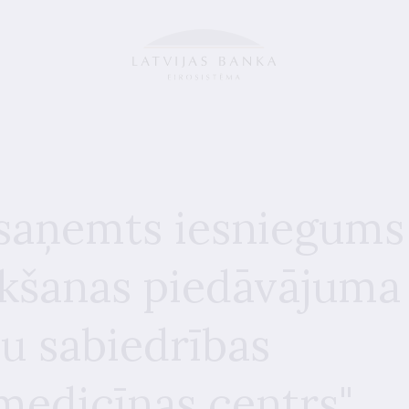
 saņemts iesniegums
irkšanas piedāvājuma
ju sabiedrības
 medicīnas centrs"