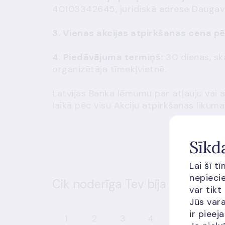
40103342645, juridiskā adrese Daugavgrī
3. Vienas akcijas atpirkšanas cena p
4. Piedāvājuma termiņš:
30 dienas, sk
organizētāja tīmekļvietnē.
Latvijas Banka lēmumu par atļauju vai
laikā pēc visu Akciju atpirkšanas lik
Sīkd
Lai šī t
nepiecie
Cik noderīga Tev bija šī informā
var tikt
Jūs vara
ir piee
1
2
3
4
5