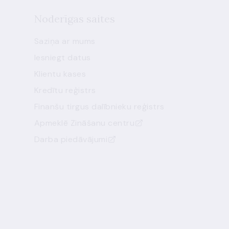
Noderīgas saites
Saziņa ar mums
Iesniegt datus
Klientu kases
Kredītu reģistrs
Finanšu tirgus dalībnieku reģistrs
Apmeklē Zināšanu centru
Darba piedāvājumi