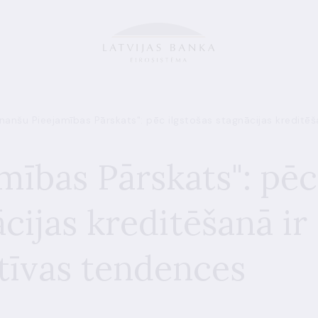
inanšu Pieejamības Pārskats": pēc ilgstošas stagnācijas kreditē
mības Pārskats": pēc
ācijas kreditēšanā ir
tīvas tendences