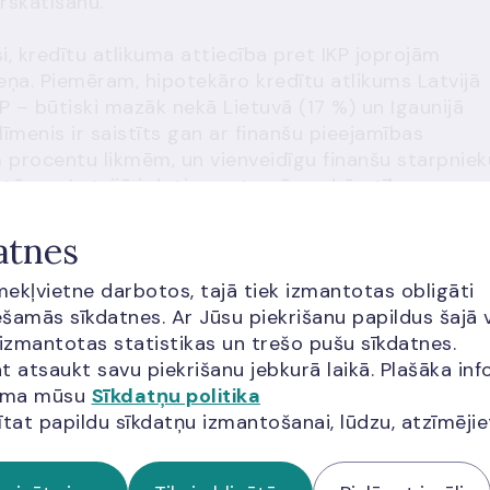
rskatīšanu.
i, kredītu atlikuma attiecība pret IKP joprojām
meņa. Piemēram, hipotekāro kredītu atlikums Latvijā
P – būtiski mazāk nekā Lietuvā (17 %) un Igaunijā
īmenis ir saistīts gan ar finanšu pieejamības
m procentu likmēm, un vienveidīgu finanšu starpniek
tūru – Latvijā ir ļoti augsta pārapdzīvotība un
Eiropā.
atnes
veicināt kreditēšanu. Piemēram, mājokļu kreditēšana
īmekļvietne darbotos, tajā tiek izmantotas obligāti
enākšanu tirgū, ieviešot hipotekāro kredītu
šamās sīkdatnes. Ar Jūsu piekrišanu papildus šajā 
alternatīvu finanšu avotu pieejamību aizdevējiem. A
 izmantotas statistikas un trešo pušu sīkdatnes.
as ļautu aizdevējiem piesaistīt ārējo finansējumu,
t atsaukt savu piekrišanu jebkurā laikā. Plašāka inf
em.
jama mūsu
Sīkdatņu politika
ītat papildu sīkdatņu izmantošanai, lūdzu, atzīmēji
veicināt kredītņēmēju mobilitāti, piemēram,
miņa atmaksu, kas pašlaik lielākajai daļai
āli neizdevīgu. Lai sekmētu klientu mobilitāti un