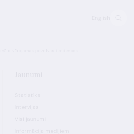
English
šanā ir vērojamas pozitīvas tendences
Jaunumi
Statistika
Intervijas
Visi jaunumi
Informācija medijiem