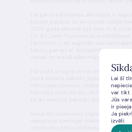
kredīta pievienotās procentu likmes pā
Lai gan kreditēšanas aktivitāte ir augus
būtiski atpaliek no eirozonas vidējā lī
2025. gada sākumā bija tikai 13 % no IK
(31 %). Zems hipotekārās kreditēšanas l
faktoriem, t. sk. augstām pievienotajā
klāstu, gan arī ar dzīvojamā fonda struk
vienas no mazākajām mājokļu platībām 
Sīkd
Pārskatā sniegta virkne ieteikumu, kā 
Lai šī t
jomā ieteikts sekmēt jaunu dalībnieku i
nepiecie
vērtspapīrošanu un tādējādi uzlabojot 
var tikt
hipotēku nodrošinātu vērtspapīru emisij
Jūs vara
kā arī atbrīvot kapitālu jauniem kredīti
ir piee
Ja piekr
Savukārt uzņēmumu segmentā rosināts 
izvēli:
samazinot komisijas maksu par pirmster
uzņēmumu pārkreditēšanu padara finansi