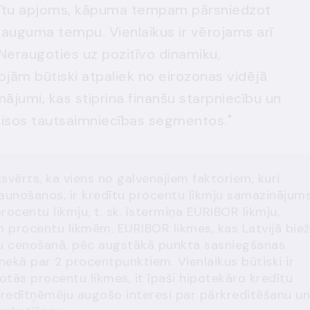
dītu apjoms, kāpuma tempam pārsniedzot
auguma tempu. Vienlaikus ir vērojams arī
 Neraugoties uz pozitīvo dinamiku,
ojām būtiski atpaliek no eirozonas vidējā
nājumi, kas stiprina finanšu starpniecību un
visos tautsaimniecības segmentos."
vērts, ka viens no galvenajiem faktoriem, kuri
jaunošanos, ir kredītu procentu likmju samazinājums
ocentu likmju, t. sk. īstermiņa EURIBOR likmju,
procentu likmēm. EURIBOR likmes, kas Latvijā biež
tu cenošanā, pēc augstākā punkta sasniegšanas
nekā par 2 procentpunktiem. Vienlaikus būtiski ir
otās procentu likmes, it īpaši hipotekāro kredītu
kredītņēmēju augošo interesi par pārkreditēšanu un