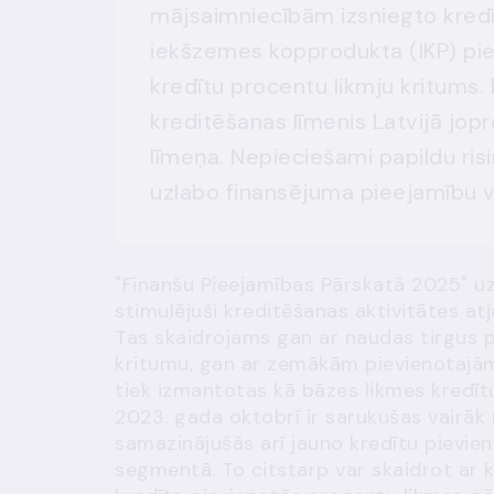
mājsaimniecībām izsniegto kre
iekšzemes kopprodukta (IKP) pie
kredītu procentu likmju kritums.
kreditēšanas līmenis Latvijā jopr
līmeņa. Nepieciešami papildu risi
uzlabo finansējuma pieejamību 
"Finanšu Pieejamības Pārskatā 2025" uzs
stimulējuši kreditēšanas aktivitātes at
Tas skaidrojams gan ar naudas tirgus pr
kritumu, gan ar zemākām pievienotajām 
tiek izmantotas kā bāzes likmes kredī
2023. gada oktobrī ir sarukušas vairāk 
samazinājušās arī jauno kredītu pievien
segmentā. To citstarp var skaidrot ar 