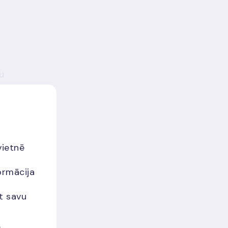
u
s
vietnē
r
ormācija
et savu