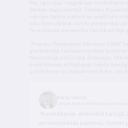
Pēc ilgstošas stagnācijas kreditēšanā i
Bankas sagatavotajā
"Finanšu Pieejamī
Latvijas Banka publicē šo analītisko iz
citu finansēšanas avotu pieejamība Latvij
finansējuma pieejamību Latvijā pēdējo g
"Finanšu Pieejamības Pārskata 2025" s
gadskārtējā tautsaimniecības konferenc
Nacionālajā bibliotēkā. Diskusijās tiks m
kreditēšanas atkopšanās nebūs īslaicīg
uzņēmējiem un mājsaimniecībām, veicin
Kārlis Vilerts
Latvijas Bankas Monetārās politikas p
"Kreditēšanas aktivitātē Latvijā
atveseļošanās pazīmes, turklāt