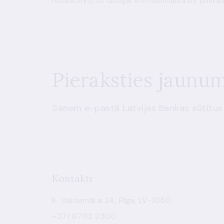
noteikumi
un
Google konfidencialitātes politik
Pieraksties jaunu
Saņem e-pastā Latvijas Bankas sūtītus
Kontakti
K. Valdemāra 2A, Rīga, LV-1050
+371 6702 2300