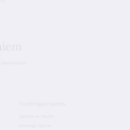
a
miem
 jaunumus!
Noderīgas saites
Saziņa ar mums
Iesniegt datus