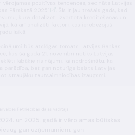
r vērojamas pozitīvas tendences, secināts Latvijas
bas Pārskatā 2025"
. Šis ir jau trešais gads, kad
devumu, kurā detalizēti izvērtēta kreditēšanas un
ā, kā arī analizēti faktori, kas ierobežojuši
adu laikā.
ecinājumi būs atslēgas temats Latvijas Bankas
ē, kas šā gada 21. novembrī notiks Latvijas
eklēti labākie risinājumi, lai nodrošinātu, ka
a parādība, bet gan noturīgs balsts Latvijas
ot straujāku tautsaimniecības izaugsmi.
ārvaldes Pētniecības daļas vadītājs
 2024. un 2025. gadā ir vērojamas būtiskas
 pieaug gan uzņēmumiem, gan