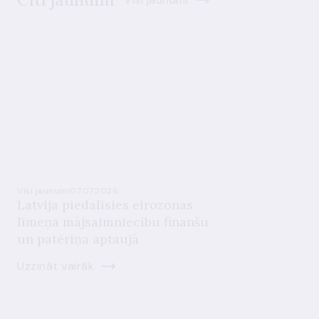
Visi jaunumi
07.07.2026.
Latvija piedalīsies eirozonas
līmeņa mājsaimniecību finanšu
un patēriņa aptaujā
Uzzināt vairāk