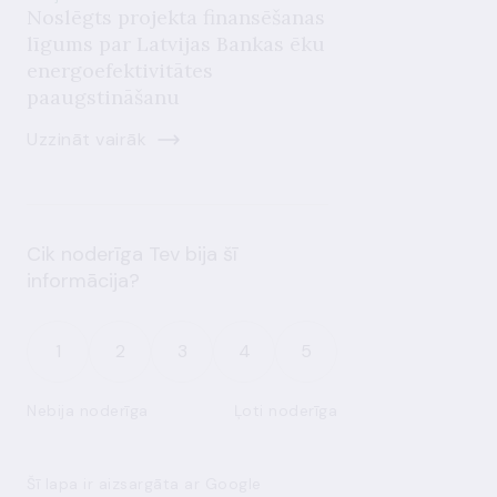
Noslēgts projekta finansēšanas
līgums par Latvijas Bankas ēku
energoefektivitātes
paaugstināšanu
Uzzināt vairāk
Cik noderīga Tev bija šī
informācija?
1
2
3
4
5
Nebija noderīga
Ļoti noderīga
Šī lapa ir aizsargāta ar Google