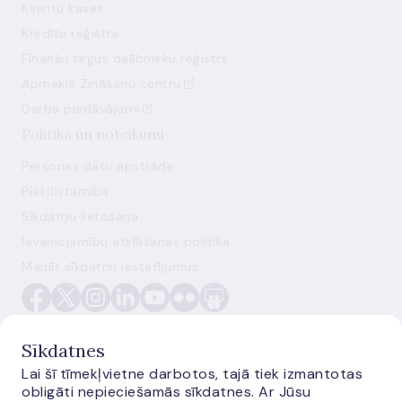
Klientu kases
Kredītu reģistrs
Finanšu tirgus dalībnieku reģistrs
Apmeklē Zināšanu centru
Darba piedāvājumi
Politika un noteikumi
Personas datu apstrāde
Piekļūstamība
Sīkdatņu lietošana
Ievainojamību atklāšanas politika
Mainīt sīkdatņu iestatījumus
Sīkdatnes
Lai šī tīmekļvietne darbotos, tajā tiek izmantotas
obligāti nepieciešamās sīkdatnes. Ar Jūsu
E-monetas.lv