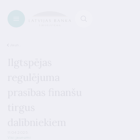
Jaunumi
Ilgtspējas
regulējuma
prasības finanšu
tirgus
dalībniekiem
11.04.2025.
Visi jaunumi