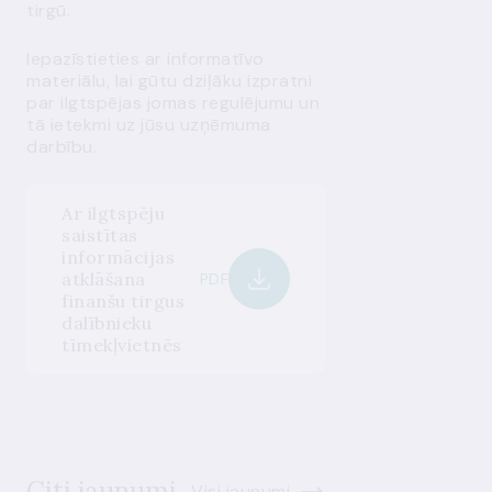
tirgū.
Iepazīstieties ar informatīvo
materiālu, lai gūtu dziļāku izpratni
par ilgtspējas jomas regulējumu un
tā ietekmi uz jūsu uzņēmuma
darbību.
Ar ilgtspēju
saistītas
informācijas
atklāšana
PDF
finanšu tirgus
dalībnieku
tīmekļvietnēs
Citi jaunumi
Visi jaunumi