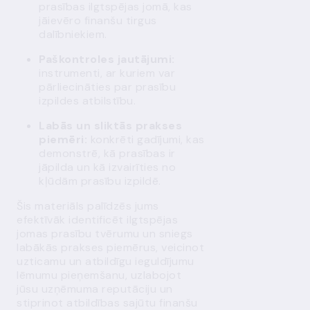
prasības ilgtspējas jomā, kas
jāievēro finanšu tirgus
dalībniekiem.
Paškontroles jautājumi:
instrumenti, ar kuriem var
pārliecināties par prasību
izpildes atbilstību.
Labās un sliktās prakses
piemēri:
konkrēti gadījumi, kas
demonstrē, kā prasības ir
jāpilda un kā izvairīties no
kļūdām prasību izpildē.
Šis materiāls palīdzēs jums
efektīvāk identificēt ilgtspējas
jomas prasību tvērumu un sniegs
labākās prakses piemērus, veicinot
uzticamu un atbildīgu ieguldījumu
lēmumu pieņemšanu, uzlabojot
jūsu uzņēmuma reputāciju un
stiprinot atbildības sajūtu finanšu