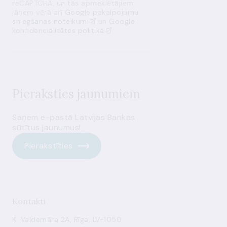
reCAPTCHA, un tās apmeklētājiem
jāņem vērā arī
Google pakalpojumu
sniegšanas noteikumi
un
Google
konfidencialitātes politika
Pieraksties jaunumiem
Saņem e-pastā Latvijas Bankas
sūtītus jaunumus!
Pierakstīties
Kontakti
K. Valdemāra 2A, Rīga, LV-1050