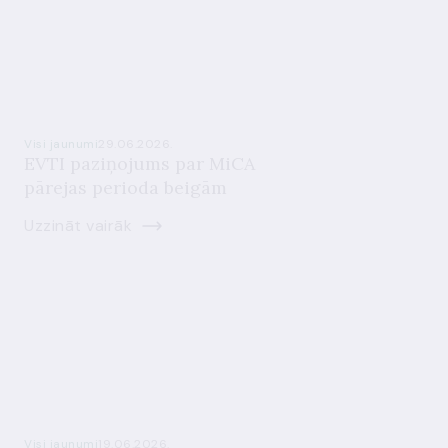
Visi jaunumi
29.06.2026.
EVTI paziņojums par MiCA
pārejas perioda beigām
Uzzināt vairāk
Visi jaunumi
19.06.2026.