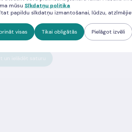
ma tuvumā.
jama mūsu
Sīkdatņu politika
ītat papildu sīkdatņu izmantošanai, lūdzu, atzīmēji
prināt visas
Tikai obligātās
Pielāgot izvēli
s bez trešo pušu sīkdatņu atļaujas.
t un ielādēt saturu