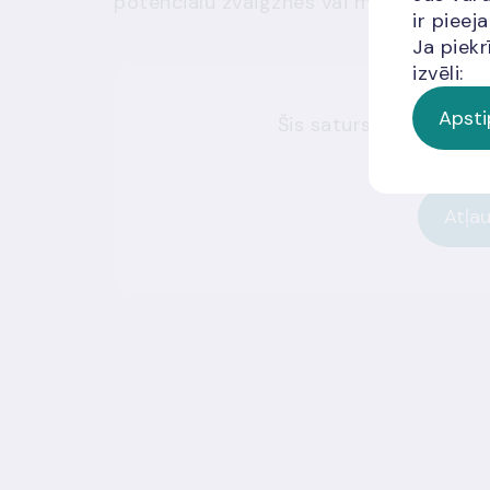
potenciālu zvaigznes vai melnā cauru
ir piee
Ja piekr
izvēli:
Apsti
Šis saturs nav pieejam
Atļau