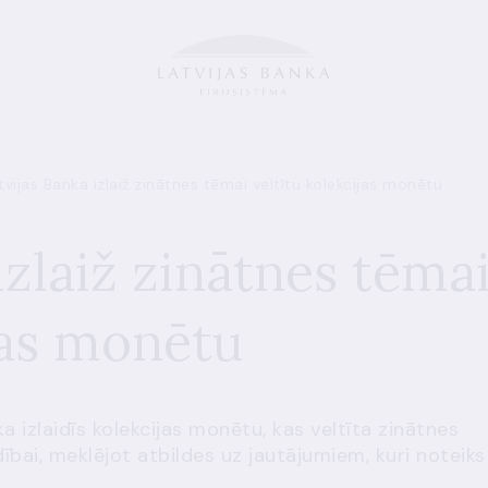
tvijas Banka izlaiž zinātnes tēmai veltītu kolekcijas monētu
izlaiž zinātnes tēma
jas monētu
a izlaidīs kolekcijas monētu, kas veltīta zinātnes
ībai, meklējot atbildes uz jautājumiem, kuri noteiks