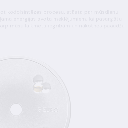
jot kodolsintēzes procesu, stāsta par mūsdienu
eļama enerģijas avota meklējumiem, lai pasargātu
tarp mūsu laikmeta iegribām un nākotnes paaudžu