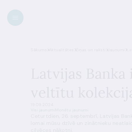
Sākums
Aktualitātes
Ziņas un raksti
Jaunumi
La
Latvijas Banka 
veltītu kolekci
19.09.2024.
Visi jaunumi
Monētu jaunumi
Ceturtdien, 26. septembrī, Latvijas Bank
lomai mūsu dzīvē un zinātnieku neatlaid
cilvēces nākotni.