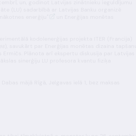
tembrī, un, godinot Latvijas zinātnieku ieguldījumu
itāte (LU) sadarbībā ar Latvijas Banku organizē
t nākotnes enerģiju"
un Enerģijas monētas
erimentālā kodolenerģijas projekta ITER (Francija)
es
), savukārt par Enerģijas monētas dizaina tapšan
 Ermičs. Plānota arī ekspertu diskusija par Latvijas
kslas sinerģiju LU profesora kvantu fiziķa
 Dabas mājā Rīgā, Jelgavas ielā 1, bez maksas