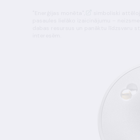
"Enerģijas monēta",
simboliski attēlo
pasaules lielāko izaicinājumu – neizsm
dabas resursus un panāktu līdzsvaru s
interesēm.