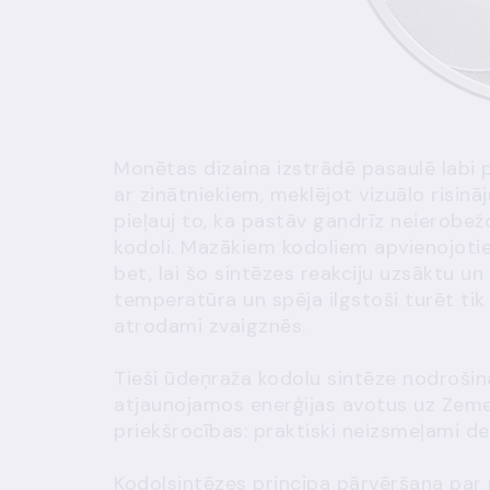
Monētas dizaina izstrādē pasaulē labi 
ar zinātniekiem, meklējot vizuālo risinā
pieļauj to, ka pastāv gandrīz neierobež
kodoli. Mazākiem kodoliem apvienojoties 
bet, lai šo sintēzes reakciju uzsāktu un
temperatūra un spēja ilgstoši turēt tik
atrodami zvaigznēs.
Tieši ūdeņraža kodolu sintēze nodrošin
atjaunojamos enerģijas avotus uz Zemes
priekšrocības: praktiski neizsmeļami de
Kodolsintēzes principa pārvēršana par p