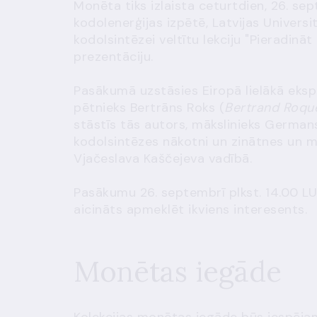
Monēta tiks izlaista ceturtdien, 26. sep
kodolenerģijas izpētē, Latvijas Univers
kodolsintēzei veltītu lekciju "Pieradinā
prezentāciju.
Pasākumā uzstāsies Eiropā lielākā eksp
pētnieks Bertrāns Roks (
Bertrand Roqu
stāstīs tās autors, mākslinieks Germans
kodolsintēzes nākotni un zinātnes un mā
Vjačeslava Kaščejeva vadībā.
Pasākumu 26. septembrī plkst. 14.00 LU
aicināts apmeklēt ikviens interesents.
Monētas iegāde