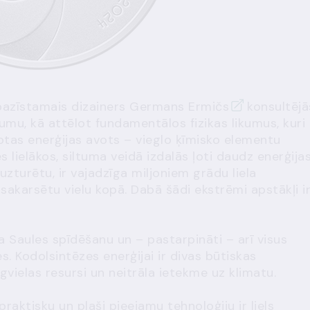
pazīstamais dizainers
Germans Ermičs
konsultējā
jumu, kā attēlot fundamentālos fizikas likumus, kuri
otas enerģijas avots – vieglo ķīmisko elementu
lielākos, siltuma veidā izdalās ļoti daudz enerģijas
 uzturētu, ir vajadzīga miljoniem grādu liela
 sakarsētu vielu kopā. Dabā šādi ekstrēmi apstākļi i
a Saules spīdēšanu un – pastarpināti – arī visus
. Kodolsintēzes enerģijai ir divas būtiskas
gvielas resursi un neitrāla ietekme uz klimatu.
raktisku un plaši pieejamu tehnoloģiju ir liels