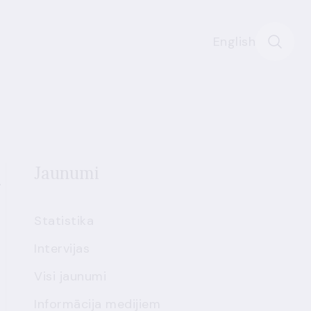
English
i
Jaunumi
Statistika
Intervijas
Visi jaunumi
Informācija medijiem