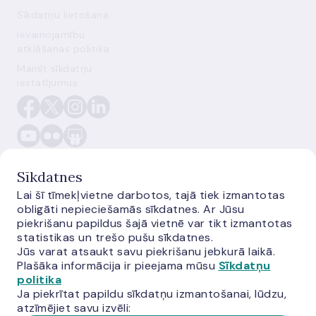
Sīkdatņu lietošana
Ievainojamību
atklāšanas politika
Mainīt sīkdatņu
iestatījumus
Sīkdatnes
Lai šī tīmekļvietne darbotos, tajā tiek izmantotas
obligāti nepieciešamās sīkdatnes. Ar Jūsu
E-monetas.lv
piekrišanu papildus šajā vietnē var tikt izmantotas
statistikas un trešo pušu sīkdatnes.
Jūs varat atsaukt savu piekrišanu jebkurā laikā.
Plašāka informācija ir pieejama mūsu
Sīkdatņu
politika
Ja piekrītat papildu sīkdatņu izmantošanai, lūdzu,
atzīmējiet savu izvēli: