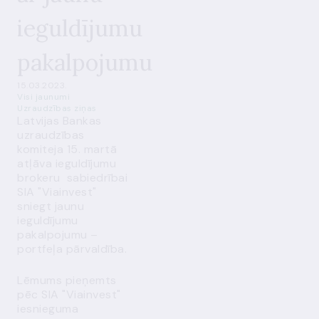
ieguldījumu
pakalpojumu
15.03.2023.
Visi jaunumi
Uzraudzības ziņas
Latvijas Bankas
uzraudzības
komiteja 15. martā
atļāva ieguldījumu
brokeru sabiedrībai
SIA "Viainvest"
sniegt jaunu
ieguldījumu
pakalpojumu –
portfeļa pārvaldība.
Lēmums pieņemts
pēc SIA "Viainvest"
iesnieguma