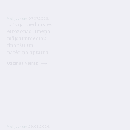
Visi jaunumi
07.07.2026.
Latvija piedalīsies
eirozonas līmeņa
mājsaimniecību
finanšu un
patēriņa aptaujā
Uzzināt vairāk
Visi jaunumi
29.06.2026.