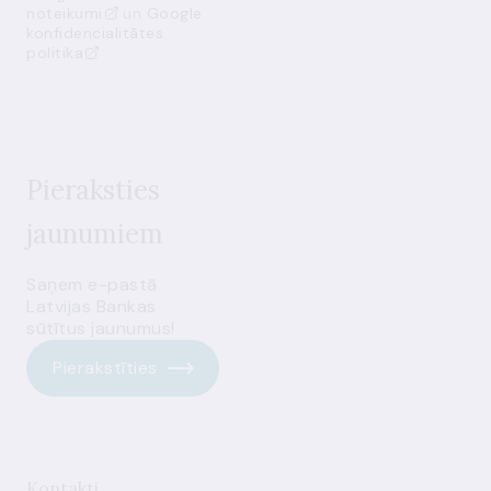
noteikumi
un
Google
konfidencialitātes
politika
Pieraksties
jaunumiem
Saņem e-pastā
Latvijas Bankas
sūtītus jaunumus!
Pierakstīties
Kontakti