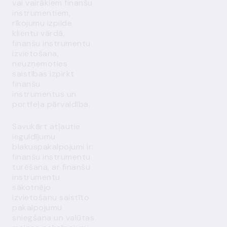
vai vairākiem finanšu
instrumentiem,
rīkojumu izpilde
klientu vārdā,
finanšu instrumentu
izvietošana,
neuzņemoties
saistības izpirkt
finanšu
instrumentus un
portfeļa pārvaldība.
Savukārt atļautie
ieguldījumu
blakuspakalpojumi ir:
finanšu instrumentu
turēšana, ar finanšu
instrumentu
sākotnējo
izvietošanu saistīto
pakalpojumu
sniegšana un valūtas