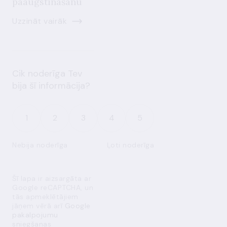
paaugstināšanu
Uzzināt vairāk
Cik noderīga Tev
bija šī informācija?
1
2
3
4
5
Nebija noderīga
Ļoti noderīga
Šī lapa ir aizsargāta ar
Google reCAPTCHA, un
tās apmeklētājiem
jāņem vērā arī
Google
pakalpojumu
sniegšanas