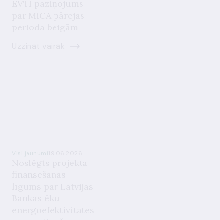
EVTI paziņojums
par MiCA pārejas
perioda beigām
Uzzināt vairāk
Visi jaunumi
19.06.2026.
Noslēgts projekta
finansēšanas
līgums par Latvijas
Bankas ēku
energoefektivitātes