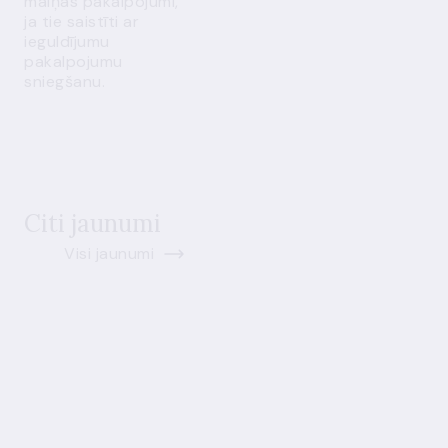
maiņas pakalpojumi,
ja tie saistīti ar
ieguldījumu
pakalpojumu
sniegšanu.
Citi jaunumi
Visi jaunumi