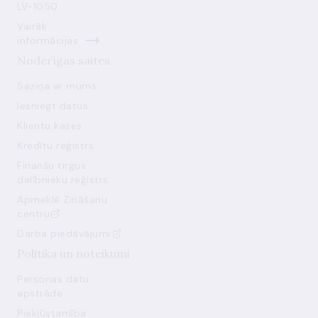
LV-1050
Vairāk
informācijas
Noderīgas saites
Saziņa ar mums
Iesniegt datus
Klientu kases
Kredītu reģistrs
Finanšu tirgus
dalībnieku reģistrs
Apmeklē Zināšanu
centru
Darba piedāvājumi
Politika un noteikumi
Personas datu
apstrāde
Piekļūstamība