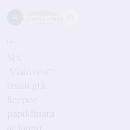
Jaunumi
SIA
"Viainvest"
izsniegtā
licence
papildināta
ar jaunu