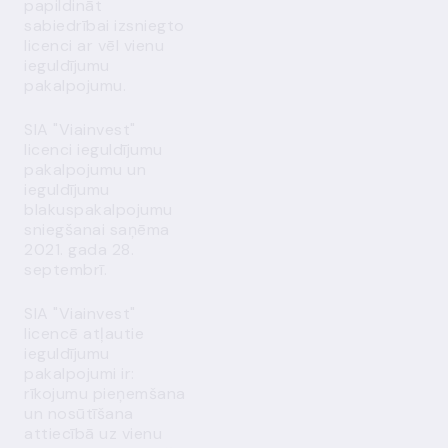
papildināt
sabiedrībai izsniegto
licenci ar vēl vienu
ieguldījumu
pakalpojumu.
SIA "Viainvest"
licenci ieguldījumu
pakalpojumu un
ieguldījumu
blakuspakalpojumu
sniegšanai saņēma
2021. gada 28.
septembrī.
SIA "Viainvest"
licencē atļautie
ieguldījumu
pakalpojumi ir:
rīkojumu pieņemšana
un nosūtīšana
attiecībā uz vienu