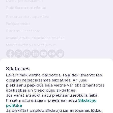
Darba piedāvājumi
Politika un noteikumi
Personas datu apstrāde
Piekļūstamība
Sīkdatņu lietošana
Ievainojamību atklāšanas politika
Mainīt sīkdatņu iestatījumus
Sīkdatnes
Lai šī tīmekļvietne darbotos, tajā tiek izmantotas
obligāti nepieciešamās sīkdatnes. Ar Jūsu
E-monetas.lv
piekrišanu papildus šajā vietnē var tikt izmantotas
statistikas un trešo pušu sīkdatnes.
Jūs varat atsaukt savu piekrišanu jebkurā laikā.
Plašāka informācija ir pieejama mūsu
Sīkdatņu
politika
Ja piekrītat papildu sīkdatņu izmantošanai, lūdzu,