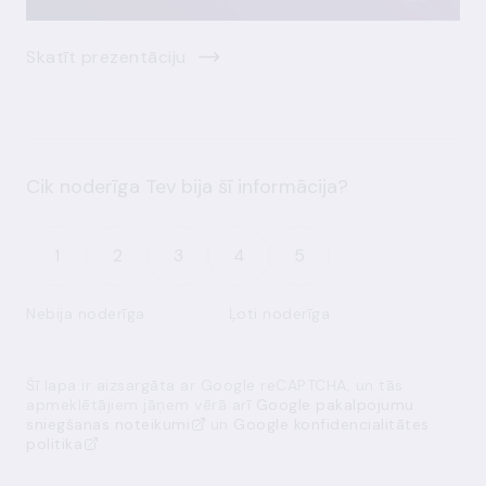
Skatīt prezentāciju
Cik noderīga Tev bija šī informācija?
1
2
3
4
5
Nebija noderīga
Ļoti noderīga
Šī lapa ir aizsargāta ar Google reCAPTCHA, un tās
apmeklētājiem jāņem vērā arī
Google pakalpojumu
sniegšanas noteikumi
un
Google konfidencialitātes
politika