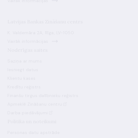
Vairāk informācijas
Latvijas Bankas Zināšanu centrs
K. Valdemāra 2A, Rīga, LV-1050
Vairāk informācijas
Noderīgas saites
Saziņa ar mums
Iesniegt datus
Klientu kases
Kredītu reģistrs
Finanšu tirgus dalībnieku reģistrs
Apmeklē Zināšanu centru
Darba piedāvājumi
Politika un noteikumi
Personas datu apstrāde