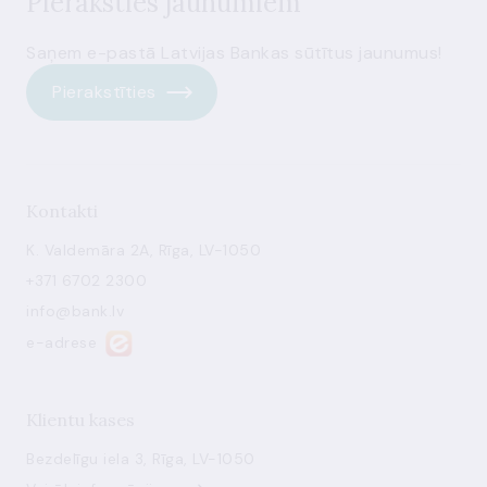
Pieraksties jaunumiem
Saņem e-pastā Latvijas Bankas sūtītus jaunumus!
Pierakstīties
Kontakti
K. Valdemāra 2A, Rīga, LV-1050
+371 6702 2300
info@bank.lv
e-adrese
Klientu kases
Bezdelīgu iela 3, Rīga, LV-1050