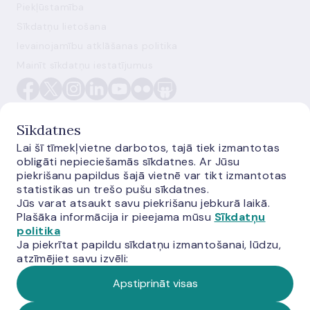
Piekļūstamība
Sīkdatņu lietošana
Ievainojamību atklāšanas politika
Mainīt sīkdatņu iestatījumus
Sīkdatnes
Lai šī tīmekļvietne darbotos, tajā tiek izmantotas
obligāti nepieciešamās sīkdatnes. Ar Jūsu
E-monetas.lv
piekrišanu papildus šajā vietnē var tikt izmantotas
statistikas un trešo pušu sīkdatnes.
Jūs varat atsaukt savu piekrišanu jebkurā laikā.
Plašāka informācija ir pieejama mūsu
Sīkdatņu
politika
Ja piekrītat papildu sīkdatņu izmantošanai, lūdzu,
atzīmējiet savu izvēli:
Apstiprināt visas
© Latvijas Banka, 2026