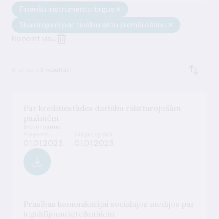
Finanšu instrumentu tirgus
Skaidrojumi par tiesību aktu piemērošanu
Noņemt visu
Ir atrasti
3 rezultāti
Par kredītiestādes darbību raksturojošām
pazīmēm
Skaidrojums
Pieņemti
Stājas spēkā
01.01.2023.
01.01.2023.
Prasības komunikācijai sociālajos medijos par
ieguldījumu ieteikumiem