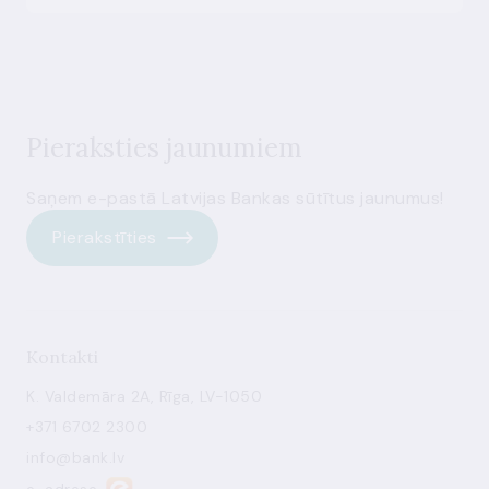
Pieraksties jaunumiem
Saņem e-pastā Latvijas Bankas sūtītus jaunumus!
Pierakstīties
Kontakti
K. Valdemāra 2A, Rīga, LV-1050
+371 6702 2300
info@bank.lv
e-adrese