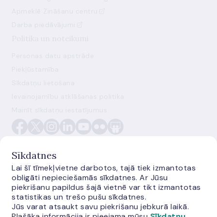
Apmeklē Zināšanu centru
Darba piedāvājumi
Politika un noteikumi
Personas datu apstrāde
Piekļūstamība
Sīkdatņu lietošana
Ievainojamību atklāšanas politika
Mainīt sīkdatņu iestatījumus
Sīkdatnes
Lai šī tīmekļvietne darbotos, tajā tiek izmantotas
obligāti nepieciešamās sīkdatnes. Ar Jūsu
E-monetas.lv
piekrišanu papildus šajā vietnē var tikt izmantotas
statistikas un trešo pušu sīkdatnes.
Jūs varat atsaukt savu piekrišanu jebkurā laikā.
Plašāka informācija ir pieejama mūsu
Sīkdatņu