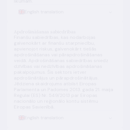
likumam.
English translation
Apdrošināšanas sabiedrības
Finanšu sabiedrības, kas nodarbojas
galvenokārt ar finanšu starpniecību,
apvienojot riskus, galvenokārt tiešās
apdrošināšanas vai pārapdrošināšanas
veidā. Apdrošināšanas sabiedrības sniedz
dzīvības vai nedzīvības apdrošināšanas
pakalpojumus. Šis sektors ietver
apdrošinātājus un pārapdrošinātājus.
Jēdziena skaidrojums atbilst Eiropas
Parlamenta un Padomes 2013. gada 21. maija
Regulai (ES) Nr. 549/2013 par Eiropas
nacionālo un reģionālo kontu sistēmu
Eiropas Savienībā.
English translation