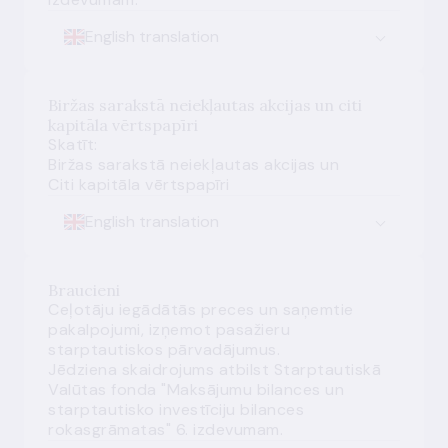
English translation
Biržas sarakstā neiekļautas akcijas un citi
kapitāla vērtspapīri
Skatīt:
Biržas sarakstā neiekļautas akcijas
un
Citi kapitāla vērtspapīri
English translation
Braucieni
Ceļotāju iegādātās preces un saņemtie
pakalpojumi, izņemot pasažieru
starptautiskos pārvadājumus.
Jēdziena skaidrojums atbilst Starptautiskā
Valūtas fonda "Maksājumu bilances un
starptautisko investīciju bilances
rokasgrāmatas" 6. izdevumam.