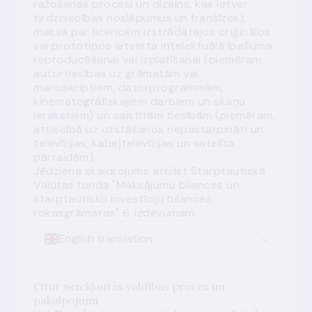
ražošanas procesi un dizains, kas ietver
tirdzniecības noslēpumus un franšīzes),
maksa par licencēm izstrādātajos oriģinālos
vai prototipos ietverta intelektuālā īpašuma
reproducēšanai vai izplatīšanai (piemēram,
autortiesības uz grāmatām vai
manuskriptiem, datorprogrammām,
kinematogrāfiskajiem darbiem un skaņu
ierakstiem) un saistītām tiesībām (piemēram,
attiecībā uz uzstāšanos nepastarpināti un
televīzijas, kabeļtelevīzijas un satelīta
pārraidēm).
Jēdziena skaidrojums atbilst Starptautiskā
Valūtas fonda "Maksājumu bilances un
starptautisko investīciju bilances
rokasgrāmatas" 6. izdevumam.
English translation
Citur neiekļautās valdības preces un
pakalpojumi