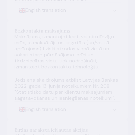
English translation
Bezkontakta maksājums
Maksājums, izmantojot karti vai citu līdzīgu
ierīci, ja maksātājs un tirgotājs (un/vai tā
aprīkojums) fiziski atrodas vienā vietā un
sakari starp pārnēsājamo ierīci un
tirdzniecības vietu tiek nodrošināti,
izmantojot bezkontakta tehnoloģiju.
Jēdziena skaidrojums atbilst Latvijas Bankas
2022. gada 13. jūnija noteikumiem Nr. 208
"Statistisko datu par klientu maksājumiem
sagatavošanas un iesniegšanas noteikumi".
English translation
Biržas sarakstā iekļautās akcijas