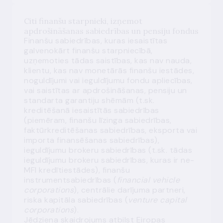
Citi finanšu starpnieki, izņemot
apdrošināšanas sabiedrības un pensiju fondus
Finanšu sabiedrības, kuras iesaistītas
galvenokārt finanšu starpniecībā,
uzņemoties tādas saistības, kas nav nauda,
klientu, kas nav monetārās finanšu iestādes,
noguldījumi vai ieguldījumu fondu apliecības,
vai saistītas ar apdrošināšanas, pensiju un
standarta garantiju shēmām (t.sk.
kreditēšanā iesaistītās sabiedrības
(piemēram, finanšu līzinga sabiedrības,
faktūrkreditēšanas sabiedrības, eksporta vai
importa finansēšanas sabiedrības),
ieguldījumu brokeru sabiedrības (t.sk. tādas
ieguldījumu brokeru sabiedrības, kuras ir ne-
MFI kredītiestādes), finanšu
instrumentsabiedrības (
financial vehicle
corporations
), centrālie darījuma partneri,
riska kapitāla sabiedrības (
venture capital
corporations
).
Jēdziena skaidrojums atbilst Eiropas