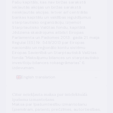
Pašu kapitāls, kas nav
biržas sarakstā
iekļautās akcijas
un
biržas sarakstā
neiekļautās akcijas
. Ietver arī centrālās
bankas kapitālu un valdības ieguldījumus
starptautisko organizāciju, izņemot
Starptautisko Valūtas fondu, kapitālā.
Jēdziena skaidrojums atbilst Eiropas
Parlamenta un Padomes 2013. gada 21. maija
Regulai (ES) Nr. 549/2013 par Eiropas
nacionālo un reģionālo kontu sistēmu
Eiropas Savienībā un Starptautiskā Valūtas
fonda "Maksājumu bilances un starptautisko
investīciju bilances rokasgrāmatas" 6.
izdevumam.
English translation
Citur neiekļauta maksa par intelektuālā
īpašuma izmantošanu
Maksa par īpašumtiesību izmantošanu
(piemēram, patenti, prečzīmes, autortiesības,