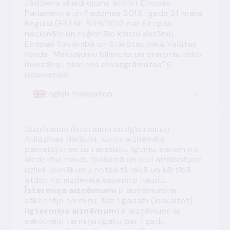
Jēdziena skaidrojums atbilst Eiropas
Parlamenta un Padomes 2013. gada 21. maija
Regulai (ES) Nr. 549/2013 par Eiropas
nacionālo un reģionālo kontu sistēmu
Eiropas Savienībā un Starptautiskā Valūtas
fonda "Maksājumu bilances un starptautisko
investīciju bilances rokasgrāmatas" 6.
izdevumam.
English translation
Aizņēmumi (īstermiņa un ilgtermiņa)
Atlīdzības darījumi, kuros aizņēmējs,
pamatojoties uz rakstisku līgumu, saņem no
aizdevēja naudu īpašumā un kuri aizņēmējam
uzliek pienākumu noteiktā laikā un kārtībā
atdot no aizdevēja saņemto naudu.
Īstermiņa aizņēmumi
ir aizņēmumi ar
sākotnējo termiņu, līdz 1 gadam (ieskaitot).
Ilgtermiņa aizņēmumi
ir aizņēmumi ar
sākotnējo termiņu ilgāku par 1 gadu.