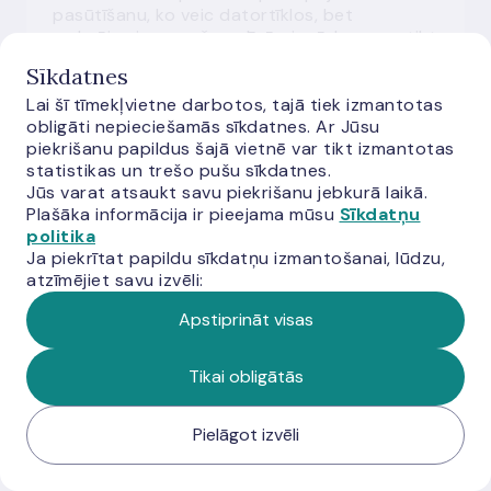
pasūtīšanu, ko veic datortīklos, bet
maksājumi un preču galīgā piegāde var notikt
vai nu tiešsaistē, vai arī ārpus tās.
Sīkdatnes
Lai šī tīmekļvietne darbotos, tajā tiek izmantotas
Jēdziena skaidrojums atbilst Eiropas
obligāti nepieciešamās sīkdatnes. Ar Jūsu
Centrālās bankas 2020. gada 1. decembra
piekrišanu papildus šajā vietnē var tikt izmantotas
Regulai (ES) 2020/2011, ar ko groza Regulu
statistikas un trešo pušu sīkdatnes.
(ES) Nr. 1409/2013 par maksājumu statistiku
Jūs varat atsaukt savu piekrišanu jebkurā laikā.
(ECB/2013/43) (ECB/2020/59).
Plašāka informācija ir pieejama mūsu
Sīkdatņu
English translation
politika
Ja piekrītat papildu sīkdatņu izmantošanai, lūdzu,
atzīmējiet savu izvēli:
E-nauda (elektroniskā nauda)
Apstiprināt visas
Elektroniskā ierīcē (viedkartē vai datora
atmiņā) glabāta monetārā vērtība, kura:
Tikai obligātās
a) pastāv prasījumu veidā pret emitentu,
Pielāgot izvēli
b) emitēta, saņemot naudu no elektroniskās
naudas turētāja, lai veiktu maksājumus,