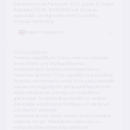
Parlamenta un Padomes 2013. gada 21. maija
Regulai (ES) Nr. 549/2013 par Eiropas
nacionālo un reģionālo kontu sistēmu
Eiropas Savienībā.
English translation
Citi ieguldījumi
Finanšu ieguldījumi, kurus neietver tiešajās
investīcijās, portfeļieguldījumos,
atvasinātajos finanšu instrumentos un
rezerves aktīvos. Citus ieguldījumus klasificē
finanšu instrumentu veidu (
cits pašu kapitāls
;
nauda
un
noguldījumi
;
aizdevumi
/
aizņēmumi
;
apdrošināšanas, pensiju un standarta
garantijas
;
tirdzniecības kredīti un avansi
;
Speciālās aizņēmuma tiesības
;
citi aktīvi
un
citi pasīvi
) dalījumā.
Jēdziena skaidrojums atbilst Starptautiskā
Valūtas fonda "Maksājumu bilances un
starptautisko investīciju bilances