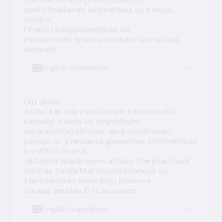
apdrošināšanas sabiedrības un pensiju
fondus
;
Finanšu palīgsabiedrības
un
Piesaistošās finanšu iestādes un naudas
aizdevēji
English translation
Citi aktīvi
Aktīvi, kas nav kvalificējami kā
cits pašu
kapitāls
;
nauda
un
noguldījumi
;
aizdevumi
/
aizņēmumi
;
apdrošināšanas,
pensiju un standarta garantijas
;
tirdzniecības
kredīti un avansi
.
Jēdziena skaidrojums atbilst Starptautiskā
Valūtas fonda Maksājumu bilances un
starptautisko investīciju bilances
rokasgrāmatas 6. izdevumam.
English translation