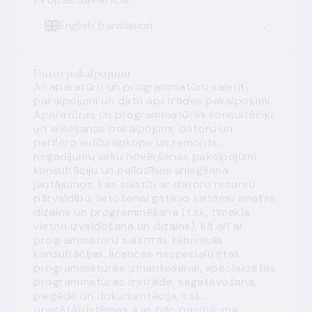
English translation
Datorpakalpojumi
Ar aparatūru un programmatūru saistīti
pakalpojumi un datu apstrādes pakalpojumi.
Aparatūras un programmatūras konsultāciju
un ieviešanas pakalpojumi, datoru un
perifēro ierīču apkope un remonts,
negadījumu seku novēršanas pakalpojumi,
konsultāciju un palīdzības sniegšana
jautājumos, kas saistīti ar datoru resursu
pārvaldību, lietošanai gatavo sistēmu analīze,
dizains un programmēšana (t.sk. tīmekļa
vietņu izveidošana un dizains), kā arī ar
programmatūru saistītās tehniskās
konsultācijas, licences nespecializētas
programmatūras izmantošanai, specializētas
programmatūras izstrāde, sagatavošana,
piegāde un dokumentācija, t.sk.
operētājsistēmas, kas pēc pasūtījuma