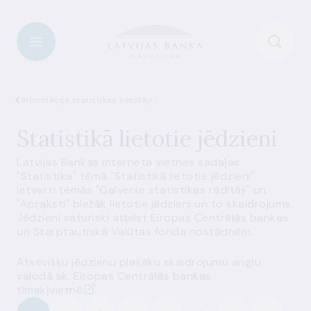
Informācija statistikas lietotājiem
Statistikā lietotie jēdzieni
Latvijas Bankas interneta vietnes sadaļas
"Statistika" tēmā "Statistikā lietotie jēdzieni"
ietverti tēmās "Galvenie statistikas rādītāji" un
"Apraksti" biežāk lietotie jēdzieni un to skaidrojums.
Jēdzieni saturiski atbilst Eiropas Centrālās bankas
un Starptautiskā Valūtas fonda nostādnēm.
Atsevišķu jēdzienu plašāku skaidrojumu angļu
valodā sk.
Eiropas Centrālās bankas
tīmekļvietnē
.