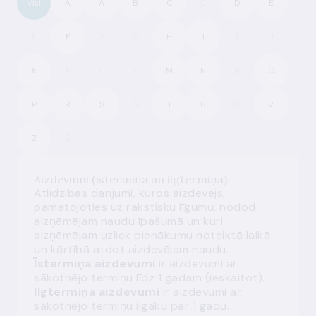
Visi
A
Ā
B
C
Č
D
E
Ē
F
G
Ģ
H
I
Ī
J
K
Ķ
L
Ļ
M
N
Ņ
O
P
R
S
Š
T
U
Ū
V
Z
Ž
Aizdevumi (īstermiņa un ilgtermiņa)
Atlīdzības darījumi, kuros aizdevējs,
pamatojoties uz rakstisku līgumu, nodod
aizņēmējam naudu īpašumā un kuri
aizņēmējam uzliek pienākumu noteiktā laikā
un kārtībā atdot aizdevējam naudu.
Īstermiņa aizdevumi
ir aizdevumi ar
sākotnējo termiņu līdz 1 gadam (ieskaitot).
Ilgtermiņa aizdevumi
ir aizdevumi ar
sākotnējo termiņu ilgāku par 1 gadu.