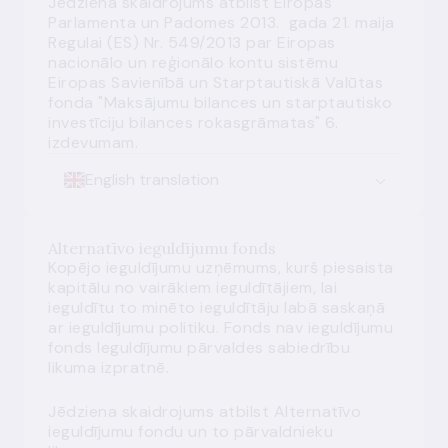
Jēdziena skaidrojums atbilst Eiropas
Parlamenta un Padomes 2013. gada 21. maija
Regulai (ES) Nr. 549/2013 par Eiropas
nacionālo un reģionālo kontu sistēmu
Eiropas Savienībā un Starptautiskā Valūtas
fonda "Maksājumu bilances un starptautisko
investīciju bilances rokasgrāmatas" 6.
izdevumam.
English translation
Alternatīvo ieguldījumu fonds
Kopējo ieguldījumu uzņēmums, kurš piesaista
kapitālu no vairākiem ieguldītājiem, lai
ieguldītu to minēto ieguldītāju labā saskaņā
ar ieguldījumu politiku. Fonds nav ieguldījumu
fonds
Ieguldījumu pārvaldes sabiedrību
likuma
izpratnē.
Jēdziena skaidrojums atbilst Alternatīvo
ieguldījumu fondu un to pārvaldnieku