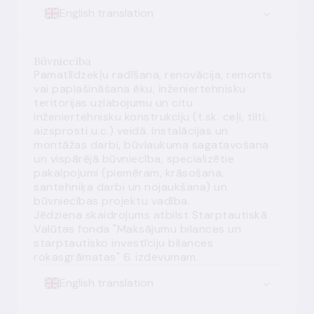
English translation
Būvniecība
Pamatlīdzekļu radīšana, renovācija, remonts
vai paplašināšana ēku, inženiertehnisku
teritorijas uzlabojumu un citu
inženiertehnisku konstrukciju (t.sk. ceļi, tilti,
aizsprosti u.c.) veidā. Instalācijas un
montāžas darbi, būvlaukuma sagatavošana
un vispārējā būvniecība, specializētie
pakalpojumi (piemēram, krāsošana,
santehniķa darbi un nojaukšana) un
būvniecības projektu vadība.
Jēdziena skaidrojums atbilst Starptautiskā
Valūtas fonda "Maksājumu bilances un
starptautisko investīciju bilances
rokasgrāmatas" 6. izdevumam.
English translation