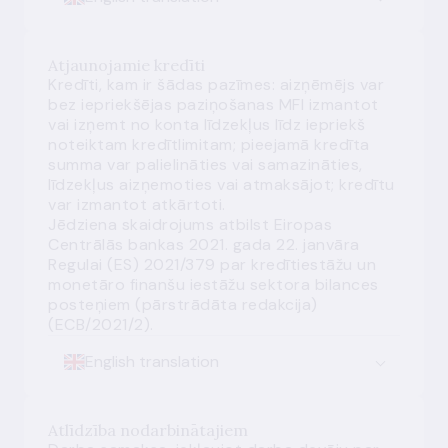
Atjaunojamie kredīti
Kredīti, kam ir šādas pazīmes: aizņēmējs var
bez iepriekšējas paziņošanas MFI izmantot
vai izņemt no konta līdzekļus līdz iepriekš
noteiktam kredītlimitam; pieejamā kredīta
summa var palielināties vai samazināties,
līdzekļus aizņemoties vai atmaksājot; kredītu
var izmantot atkārtoti.
Jēdziena skaidrojums atbilst Eiropas
Centrālās bankas 2021. gada 22. janvāra
Regulai (ES) 2021/379 par kredītiestāžu un
monetāro finanšu iestāžu sektora bilances
posteņiem (pārstrādāta redakcija)
(ECB/2021/2).
English translation
Atlīdzība nodarbinātajiem