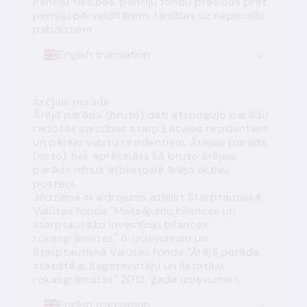
Pensiju tiesības, pensiju fondu prasības pret
pensiju pārvaldītājiem, tiesības uz nepensiju
pabalstiem
English translation
Ārējais parāds
Ārējā parāda (bruto) dati atspoguļo parādu
radošās saistības starp Latvijas rezidentiem
un pārējo valstu rezidentiem. Ārējais parāds
(neto) tiek aprēķināts kā bruto ārējais
parāds mīnus atbilstošie ārējo aktīvu
posteņi.
Jēdziena skaidrojums atbilst Starptautiskā
Valūtas fonda "Maksājumu bilances un
starptautisko investīciju bilances
rokasgrāmatas" 6. izdevumam un
Starptautiskā Valūtas fonda "Ārējā parāda
statistika: Sagatavotāju un lietotāju
rokasgrāmatas" 2013. gada izdevumam.
English translation