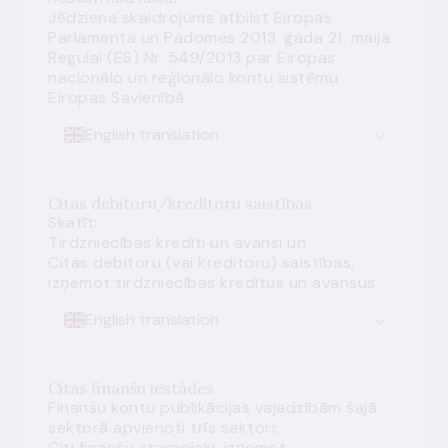
Jēdziena skaidrojums atbilst Eiropas
Parlamenta un Padomes 2013. gada 21. maija
Regulai (ES) Nr. 549/2013 par Eiropas
nacionālo un reģionālo kontu sistēmu
Eiropas Savienībā.
English translation
Citas debitoru/kreditoru saistības
Skatīt:
Tirdzniecības kredīti un avansi
un
Citas debitoru (vai kreditoru) saistības,
izņemot tirdzniecības kredītus un avansus
English translation
Citas finanšu iestādes
Finanšu kontu publikācijas vajadzībām šajā
sektorā apvienoti trīs sektori:
Citi finanšu starpnieki, izņemot