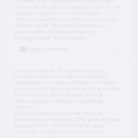
Valdības (t.sk. starptautisko organizāciju)
darījumi ar precēm un pakalpojumiem, ko nav
iespējams klasificēt citos posteņos.
Jēdziena skaidrojums atbilst Starptautiskā
Valūtas fonda "Maksājumu bilances un
starptautisko investīciju bilances
rokasgrāmatas" 6. izdevumam.
English translation
Darba ņēmēju akciju iegādes iespējas
Noteiktā datumā noslēgta vienošanās,
saskaņā ar kuru darba ņēmējam ir tiesības
pirkt noteiktu darba devēja akciju skaitu par
noteiktu cenu noteiktā laikā vai kādā
laikposmā, kas ir tieši pēc nodošanas
datuma.
Jēdziena skaidrojums atbilst Eiropas
Parlamenta un Padomes 2013. gada 21. maija
Regulai (ES) Nr. 549/2013 par Eiropas
nacionālo un reģionālo kontu sistēmu
Eiropas Savienībā.