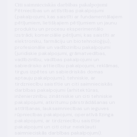
Citi saimnieciskās darbības pakalpojumi
Pētniecības un attīstības pakalpojumi
(pakalpojumi, kas saistīti ar fundamentālajiem
pētījumiem, lietišķajiem pētījumiem un jaunu
produktu un procesu eksperimentālo
izstrādi, komerciālie pētījumi, kas saistīti ar
elektroniku, farmāciju un biotehnoloģiju),
profesionālie un vadībzinību pakalpojumi
(juridiskie pakalpojumi, grāmatvedības,
vadībzinību, vadības pakalpojumi un
sabiedrisko attiecību pakalpojumi, reklāmas,
tirgus izpētes un sabiedriskās domas
aptauju pakalpojumi), tehniskie, ar
tirdzniecību saistītie un citi saimnieciskās
darbības pakalpojumi (arhitektūras,
inženierzinību, zinātniskie un citi tehniskie
pakalpojumi, atkritumu pārstrādāšanas un
attīrīšanas, lauksaimniecības un ieguves
rūpniecības pakalpojumi, operatīvā līzinga
pakalpojumi, ar tirdzniecību saistītie
pakalpojumi un citi citur neiekļauti
saimnieciskās darbības pakalpojumi).