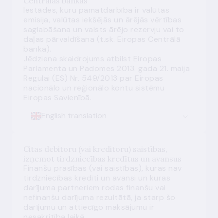
Centrālās bankas
Iestādes, kuru pamatdarbība ir valūtas
emisija, valūtas iekšējās un ārējās vērtības
saglabāšana un valsts ārējo rezervju vai to
daļas pārvaldīšana (t.sk. Eiropas Centrālā
banka).
Jēdziena skaidrojums atbilst Eiropas
Parlamenta un Padomes 2013. gada 21. maija
Regulai (ES) Nr. 549/2013 par Eiropas
nacionālo un reģionālo kontu sistēmu
Eiropas Savienībā.
English translation
Citas debitoru (vai kreditoru) saistības,
izņemot tirdzniecības kredītus un avansus
Finanšu prasības (vai saistības), kuras nav
tirdzniecības kredīti un avansi un kuras
darījuma partneriem rodas finanšu vai
nefinanšu darījuma rezultātā, ja starp šo
darījumu un attiecīgo maksājumu ir
nesakritība laikā.