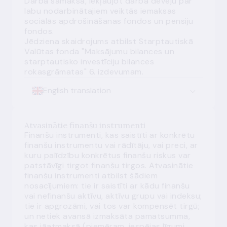
Darba samaksa, iekļaujot darba devēju par
labu nodarbinātajiem veiktās iemaksas
sociālās apdrošināšanas fondos un pensiju
fondos.
Jēdziena skaidrojums atbilst Starptautiskā
Valūtas fonda "Maksājumu bilances un
starptautisko investīciju bilances
rokasgrāmatas" 6. izdevumam.
English translation
Atvasinātie finanšu instrumenti
Finanšu instrumenti, kas saistīti ar konkrētu
finanšu instrumentu vai rādītāju, vai preci, ar
kuru palīdzību konkrētus finanšu riskus var
patstāvīgi tirgot finanšu tirgos. Atvasinātie
finanšu instrumenti atbilst šādiem
nosacījumiem: tie ir saistīti ar kādu finanšu
vai nefinanšu aktīvu, aktīvu grupu vai indeksu;
tie ir apgrozāmi, vai tos var kompensēt tirgū;
un netiek avansā izmaksāta pamatsumma,
kas jāatmaksā (piemēram, iespējas līgumi,