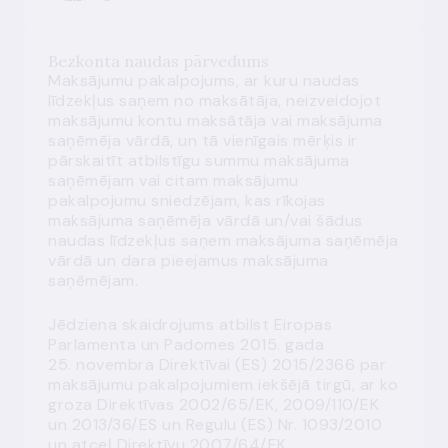
Bezkonta naudas pārvedums
Maksājumu pakalpojums, ar kuru naudas
līdzekļus saņem no maksātāja, neizveidojot
maksājumu kontu maksātāja vai maksājuma
saņēmēja vārdā, un tā vienīgais mērķis ir
pārskaitīt atbilstīgu summu maksājuma
saņēmējam vai citam maksājumu
pakalpojumu sniedzējam, kas rīkojas
maksājuma saņēmēja vārdā un/vai šādus
naudas līdzekļus saņem maksājuma saņēmēja
vārdā un dara pieejamus maksājuma
saņēmējam.
Jēdziena skaidrojums atbilst Eiropas
Parlamenta un Padomes 2015. gada
25. novembra Direktīvai (ES) 2015/2366 par
maksājumu pakalpojumiem iekšējā tirgū, ar ko
groza Direktīvas 2002/65/EK, 2009/110/EK
un 2013/36/ES un Regulu (ES) Nr. 1093/2010
un atceļ Direktīvu 2007/64/EK.