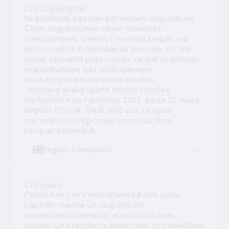
Citi noguldījumi
Noguldījumi, kas nav pārvedami noguldījumi.
Citus noguldījumus nevar izmantot
maksājumiem, izņemot termiņa beigās vai
pēc noteikta brīdināšanas perioda, un tos
nevar apmainīt pret naudu vai pārvedamiem
noguldījumiem bez ievērojamiem
ierobežojumiem vai soda naudas.
Jēdziena skaidrojums atbilst Eiropas
Parlamenta un Padomes 2013. gada 21. maija
Regulai (ES) Nr. 549/2013 par Eiropas
nacionālo un reģionālo kontu sistēmu
Eiropas Savienībā.
English translation
Citi pasīvi
Pasīvi, kas nav kvalificējami kā
cits pašu
kapitāls
;
nauda
un
noguldījumi
;
aizdevumi
/
aizņēmumi
;
apdrošināšanas,
pensiju un standarta garantijas
;
tirdzniecības