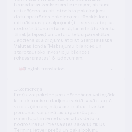
izstrādātas konkrētam lietotājam, sistēmu
uzturēšana un citi atbalsta pakalpojumi,
datu apstrādes pakalpojumi, tīmekļa lapu
mitināšanas pakalpojumi (t.i., servera telpas
nodrošināšana internetā, lai mitinātu klienta
tīmekļa lapas) un datoru telpu pārvaldība.
Jēdziena skaidrojums atbilst Starptautiskā
Valūtas fonda "Maksājumu bilances un
starptautisko investīciju bilances
rokasgrāmatas" 6. izdevumam.
English translation
E-komercija
Preču vai pakalpojumu pārdošana vai iegāde,
ko elektronisku darījumu veidā savā starpā
veic uzņēmumi, mājsaimniecības, fiziskas
personas vai privātas organizācijas,
izmantojot internetu vai citus datoru
nodrošinātus (tiešsaistes sakaru) tīklus.
Termins ietver preču un pakalpojumu