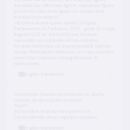
ārpusbiržas nākotnes līgumi, mijmaiņas līgumi,
procentu nākotnes līgumi un atvasinātie
kredīta instrumenti).
Jēdziena skaidrojums atbilst Eiropas
Parlamenta un Padomes 2013. gada 21. maija
Regulai (ES) Nr. 549/2013 par Eiropas
nacionālo un reģionālo kontu sistēmu
Eiropas Savienībā un Starptautiskā Valūtas
fonda "Maksājumu bilances un starptautisko
investīciju bilances rokasgrāmatas" 6.
izdevumam.
English translation
Atvasinātie finanšu instrumenti un darba
ņēmēju akciju iegādes iespējas
Skatīt:
Atvasinātie finanšu instrumenti
un
Darba ņēmēju akciju iegādes iespējas
English translation