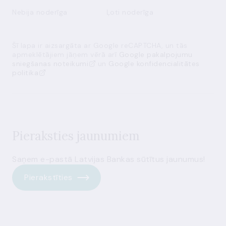
Nebija noderīga
Ļoti noderīga
Šī lapa ir aizsargāta ar Google reCAPTCHA, un tās
apmeklētājiem jāņem vērā arī
Google pakalpojumu
sniegšanas noteikumi
un
Google konfidencialitātes
politika
Pieraksties jaunumiem
Saņem e-pastā Latvijas Bankas sūtītus jaunumus!
Pierakstīties