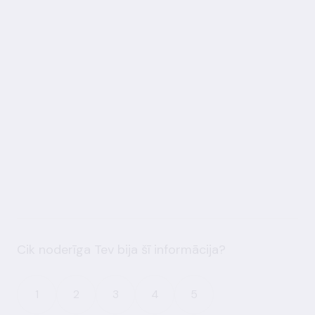
Cik noderīga Tev bija šī informācija?
1
2
3
4
5