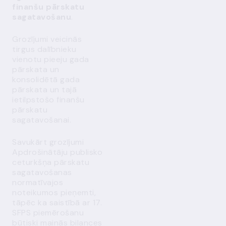
finanšu pārskatu
sagatavošanu
.
Grozījumi veicinās
tirgus dalībnieku
vienotu pieeju gada
pārskata un
konsolidētā gada
pārskata un tajā
ietilpstošo finanšu
pārskatu
sagatavošanai.
Savukārt grozījumi
Apdrošinātāju publisko
ceturkšņa pārskatu
sagatavošanas
normatīvajos
noteikumos pieņemti,
tāpēc ka saistībā ar 17.
SFPS piemērošanu
būtiski mainās bilances