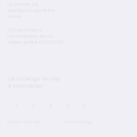
un peļņas vai
zaudējumu aprēķina
forma.
Grozījumi abos
normatīvajos aktos
stājas spēkā 01.01.2023.
Cik noderīga Tev bija
šī informācija?
1
2
3
4
5
Nebija noderīga
Ļoti noderīga