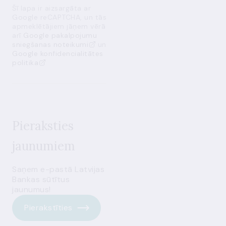
Šī lapa ir aizsargāta ar
Google reCAPTCHA, un tās
apmeklētājiem jāņem vērā
arī
Google pakalpojumu
sniegšanas noteikumi
un
Google konfidencialitātes
politika
Pieraksties
jaunumiem
Saņem e-pastā Latvijas
Bankas sūtītus
jaunumus!
Pierakstīties