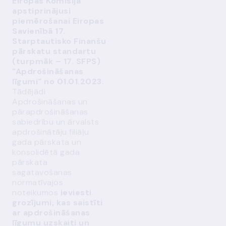
Eiropas Komisija
apstiprinājusi
piemērošanai Eiropas
Savienībā 17.
Starptautisko Finanšu
pārskatu standartu
(turpmāk – 17. SFPS)
"Apdrošināšanas
līgumi" no 01.01.2023.
Tādējādi
Apdrošināšanas un
pārapdrošināšanas
sabiedrību un ārvalsts
apdrošinātāju filiāļu
gada pārskata un
konsolidētā gada
pārskata
sagatavošanas
normatīvajos
noteikumos
ieviesti
grozījumi, kas saistīti
ar apdrošināšanas
līgumu uzskaiti un