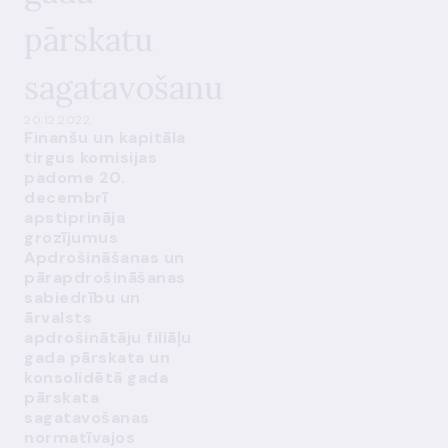
pārskatu
sagatavošanu
20.12.2022.
Finanšu un kapitāla
tirgus komisijas
padome 20.
decembrī
apstiprināja
grozījumus
Apdrošināšanas un
pārapdrošināšanas
sabiedrību un
ārvalsts
apdrošinātāju filiāļu
gada pārskata un
konsolidētā gada
pārskata
sagatavošanas
normatīvajos