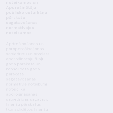
noteikumos un
Apdrošinātāju
publisko ceturkšņa
pārskatu
sagatavošanas
normatīvajos
noteikumos.
Apdrošināšanas un
pārapdrošināšanas
sabiedrību un ārvalsts
apdrošinātāju filiāļu
gada pārskata un
konsolidētā gada
pārskata
sagatavošanas
normatīvie noteikumi
noteic, ka
apdrošināšanas
sabiedrības sagatavo
finanšu pārskatus
(konsolidētos finanšu