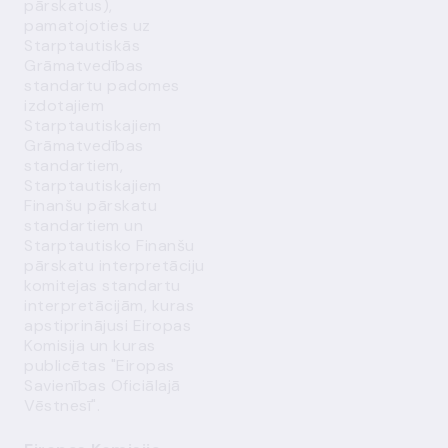
pārskatus),
pamatojoties uz
Starptautiskās
Grāmatvedības
standartu padomes
izdotajiem
Starptautiskajiem
Grāmatvedības
standartiem,
Starptautiskajiem
Finanšu pārskatu
standartiem un
Starptautisko Finanšu
pārskatu interpretāciju
komitejas standartu
interpretācijām, kuras
apstiprinājusi Eiropas
Komisija un kuras
publicētas "Eiropas
Savienības Oficiālajā
Vēstnesī".