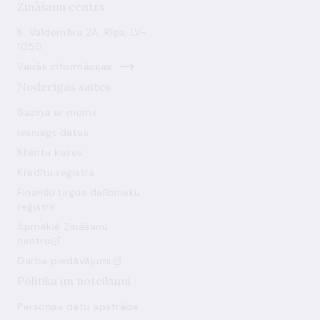
Zināšanu centrs
K. Valdemāra 2A, Rīga, LV-
1050
Vairāk informācijas
Noderīgas saites
Saziņa ar mums
Iesniegt datus
Klientu kases
Kredītu reģistrs
Finanšu tirgus dalībnieku
reģistrs
Apmeklē Zināšanu
centru
Darba piedāvājumi
Politika un noteikumi
Personas datu apstrāde