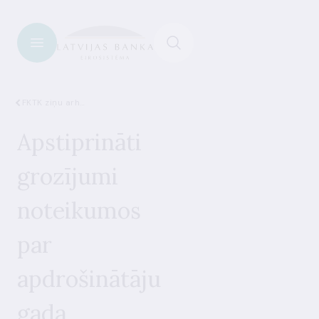
FKTK ziņu arhīvs
Apstiprināti
grozījumi
noteikumos
par
apdrošinātāju
gada