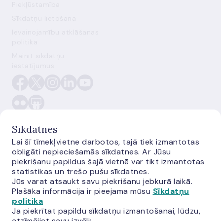
Piekļūstamība
Sīkdatņu lietošana
Ievainojamību atklāšanas
politika
Mainīt sīkdatņu
iestatījumus
Sīkdatnes
Lai šī tīmekļvietne darbotos, tajā tiek izmantotas
obligāti nepieciešamās sīkdatnes. Ar Jūsu
E-monetas.lv
piekrišanu papildus šajā vietnē var tikt izmantotas
statistikas un trešo pušu sīkdatnes.
Jūs varat atsaukt savu piekrišanu jebkurā laikā.
Plašāka informācija ir pieejama mūsu
Sīkdatņu
politika
Ja piekrītat papildu sīkdatņu izmantošanai, lūdzu,
atzīmējiet savu izvēli: