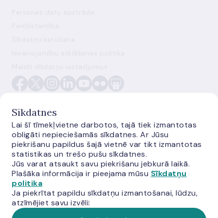
Personas datu apstrāde
Piekļūstamība
Sīkdatņu lietošana
Ievainojamību atklāšanas politika
Mainīt sīkdatņu iestatījumus
Sīkdatnes
Lai šī tīmekļvietne darbotos, tajā tiek izmantotas
obligāti nepieciešamās sīkdatnes. Ar Jūsu
E-monetas.lv
piekrišanu papildus šajā vietnē var tikt izmantotas
statistikas un trešo pušu sīkdatnes.
Jūs varat atsaukt savu piekrišanu jebkurā laikā.
Plašāka informācija ir pieejama mūsu
Sīkdatņu
politika
Ja piekrītat papildu sīkdatņu izmantošanai, lūdzu,
atzīmējiet savu izvēli: