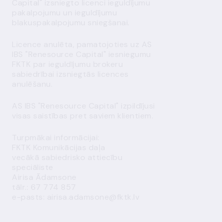
Capital" izsniegto licenci ieguldījumu
pakalpojumu un ieguldījumu
blakuspakalpojumu sniegšanai.
Licence anulēta, pamatojoties uz AS
IBS "Renesource Capital" iesniegumu
FKTK par ieguldījumu brokeru
sabiedrībai izsniegtās licences
anulēšanu.
AS IBS "Renesource Capital" izpildījusi
visas saistības pret saviem klientiem.
Turpmākai informācijai:
FKTK Komunikācijas daļa
vecākā sabiedrisko attiecību
speciāliste
Airisa Ādamsone
tālr.: 67 774 857
e-pasts:
airisa.adamsone@fktk.lv