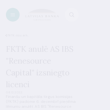
FKTK ziņu arhīvs
FKTK anulē AS IBS
"Renesource
Capital" izsniegto
licenci
08.12.2022.
Finanšu un kapitāla tirgus komisijas
(FKTK) padome 6. decembrī pieņēma
lēmumu anulēt AS IBS "Renesource