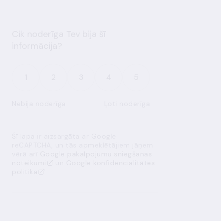
Cik noderīga Tev bija šī
informācija?
1
2
3
4
5
Nebija noderīga
Ļoti noderīga
Šī lapa ir aizsargāta ar Google
reCAPTCHA, un tās apmeklētājiem jāņem
vērā arī
Google pakalpojumu sniegšanas
noteikumi
un
Google konfidencialitātes
politika