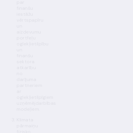
par
finanšu
iestāžu
vērtspapīru
un
aizdevumu
portfeļu
oglekļietilpību
un
finanšu
sektora
atkarību
no
darījuma
partneriem
ar
oglekļietilpīgiem
uzņēmējdarbības
modeļiem.
Klimata
pārmaiņu
fizisko