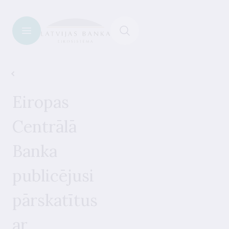
Informācija datu lietotājiem
Eiropas
Centrālā
Banka
publicējusi
pārskatītus
ar