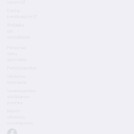
centru
Darba
piedāvājumi
Politika
un
noteikumi
Personas
datu
apstrāde
Piekļūstamība
Sīkdatņu
lietošana
Ievainojamību
atklāšanas
politika
Mainīt
sīkdatņu
iestatījumus