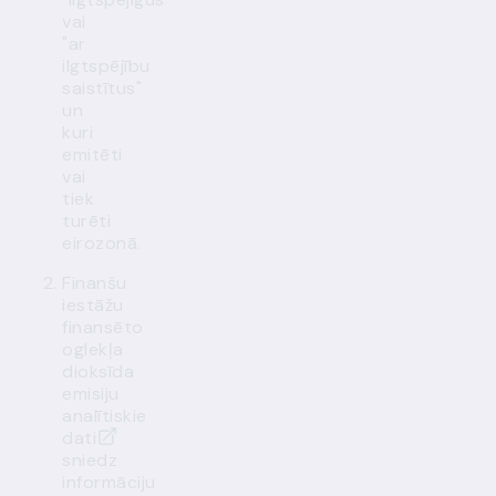
vai
"ar
ilgtspējību
saistītus"
un
kuri
emitēti
vai
tiek
turēti
eirozonā.
Finanšu
iestāžu
finansēto
oglekļa
dioksīda
emisiju
analītiskie
dati
sniedz
informāciju