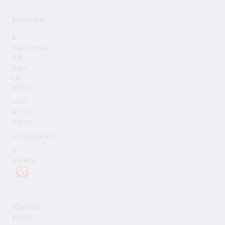
Kontakti
K.
Valdemāra
2A,
Rīga,
LV-
1050
+371
6702
2300
info@bank.lv
e-
adrese
Klientu
kases