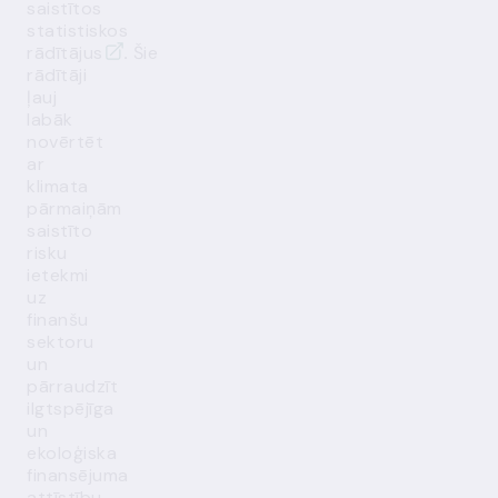
saistītos
statistiskos
rādītājus
.
Šie
rādītāji
ļauj
labāk
novērtēt
ar
klimata
pārmaiņām
saistīto
risku
ietekmi
uz
finanšu
sektoru
un
pārraudzīt
ilgtspējīga
un
ekoloģiska
finansējuma
attīstību.