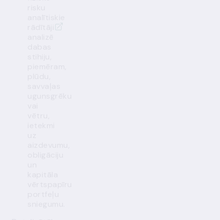
risku
analītiskie
rādītāji
analizē
dabas
stihiju,
piemēram,
plūdu,
savvaļas
ugunsgrēku
vai
vētru,
ietekmi
uz
aizdevumu,
obligāciju
un
kapitāla
vērtspapīru
portfeļu
sniegumu.