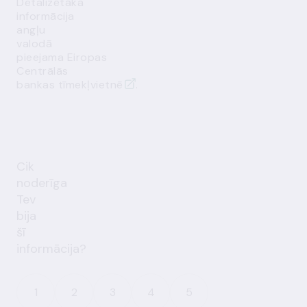
Detalizētāka
informācija
angļu
valodā
pieejama Eiropas
Centrālās
bankas
tīmekļvietnē
.
Cik
noderīga
Tev
bija
šī
informācija?
1
2
3
4
5