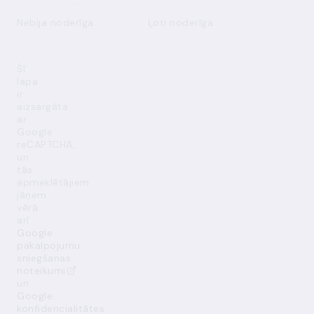
Nebija noderīga
Ļoti noderīga
Šī
lapa
ir
aizsargāta
ar
Google
reCAPTCHA,
un
tās
apmeklētājiem
jāņem
vērā
arī
Google
pakalpojumu
sniegšanas
noteikumi
un
Google
konfidencialitātes