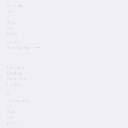
Bezdelīgu
iela
3,
Rīga,
LV-
1050
Vairāk
informācijas
Latvijas
Bankas
Zināšanu
centrs
K.
Valdemāra
2A,
Rīga,
LV-
1050