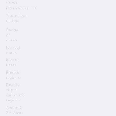
Vairāk
informācijas
Noderīgas
saites
Saziņa
ar
mums
Iesniegt
datus
Klientu
kases
Kredītu
reģistrs
Finanšu
tirgus
dalībnieku
reģistrs
Apmeklē
Zināšanu