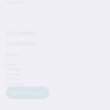
politika
Pieraksties
jaunumiem
Saņem
e-
pastā
Latvijas
Bankas
sūtītus
jaunumus!
Pierakstīties