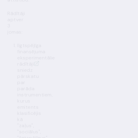
Rādītāji
aptver
3
jomas:
Ilgtspējīga
finansējuma
eksperimentālie
rādītāji
sniedz
pārskatu
par
parāda
instrumentiem,
kurus
emitents
klasificējis
kā
"zaļus",
"sociālus",
"ilgtspējīgus"