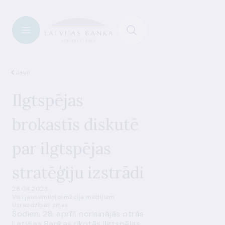
Jaunumi
Ilgtspējas
brokastīs diskutē
par ilgtspējas
stratēģiju izstrādi
28.04.2023.
Visi jaunumi
Informācija medijiem
Uzraudzības ziņas
Šodien, 28. aprīlī, norisinājās otrās
Latvijas Bankas rīkotās ilgtspējas