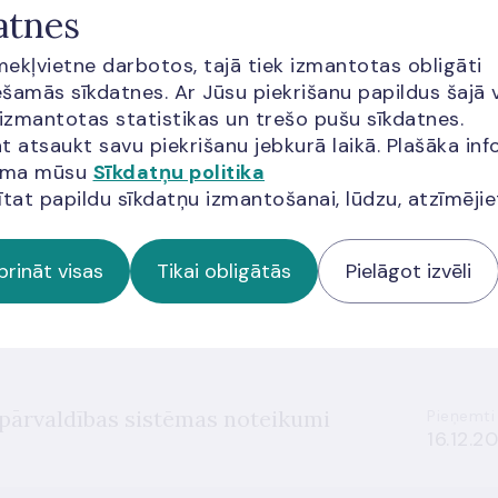
atnes
 likums
Pieņemti
28.04.2
īmekļvietne darbotos, tajā tiek izmantotas obligāti
šamās sīkdatnes. Ar Jūsu piekrišanu papildus šajā 
 izmantotas statistikas un trešo pušu sīkdatnes.
t atsaukt savu piekrišanu jebkurā laikā. Plašāka inf
u maksājumu nacionālajā noregulējuma
jama mūsu
Sīkdatņu politika
Pieņemti
11.11.20
ītat papildu sīkdatņu izmantošanai, lūdzu, atzīmēji
prināt visas
Tikai obligātās
Pielāgot izvēli
 pārskata sagatavošanas noteikumi
Pieņemti
28.10.2
 pārvaldības sistēmas noteikumi
Pieņemti
16.12.2