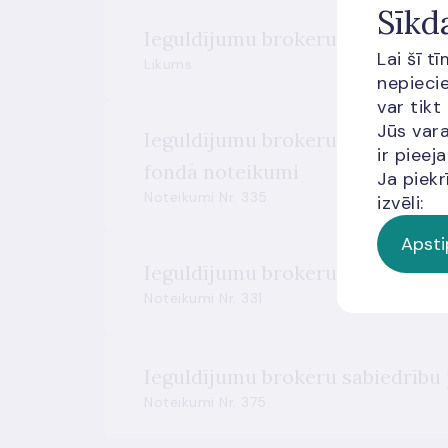
Sīkd
Ieguldījumu brokeru sabiedrību
Lai šī t
Likums
nepiecie
var tikt
Jūs vara
Ieguldījumu brokeru sabiedrīb
ir piee
fondā noteikumi
Ja piekr
Noteikumi Nr. 335
izvēli:
Apsti
Ieguldījumu brokeru sabiedrību
Noteikumi Nr. 331
Ieguldījumu brokeru sabiedrību
Noteikumi Nr. 375