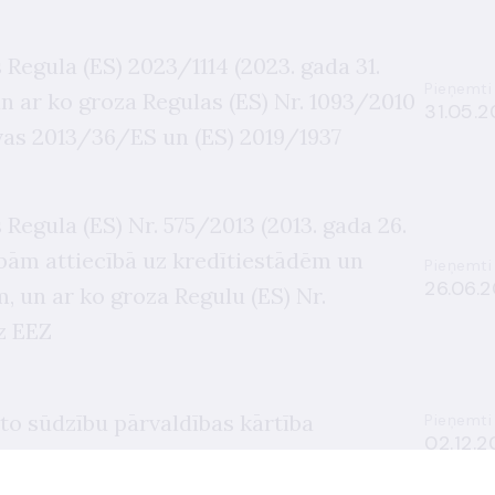
egula (ES) 2023/1114 (2023. gada 31.
Pieņemti
un ar ko groza Regulas (ES) Nr. 1093/2010
31.05.2
īvas 2013/36/ES un (ES) 2019/1937
egula (ES) Nr. 575/2013 (2013. gada 26.
ībām attiecībā uz kredītiestādēm un
Pieņemti
26.06.2
, un ar ko groza Regulu (ES) Nr.
z EEZ
to sūdzību pārvaldības kārtība
Pieņemti
02.12.2