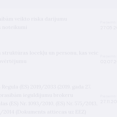
nībām veikto riska darījumu
Pieņemti
s noteikumi
27.05.2
struktūras locekļu un personu, kas veic
Pieņemti
novērtējumu
02.07.2
egula (ES) 2019/2033 (2019. gada 27.
prasībām ieguldījumu brokeru
Pieņemti
27.11.20
as (ES) Nr. 1093/2010, (ES) Nr. 575/2013,
06/2014 (Dokuments attiecas uz EEZ)