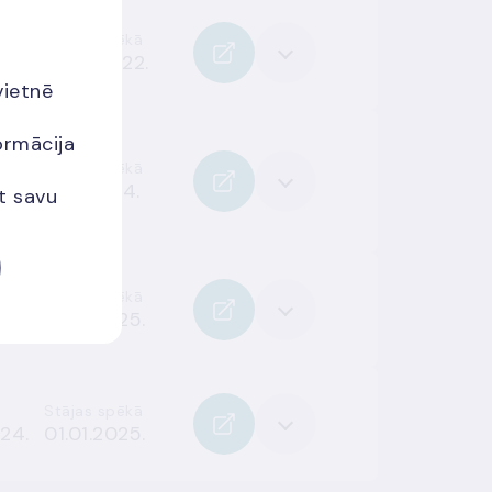
Stājas spēkā
022.
31.05.2022.
vietnē
ormācija
Stājas spēkā
24.
15.11.2024.
et savu
Stājas spēkā
024.
01.01.2025.
Stājas spēkā
024.
01.01.2025.