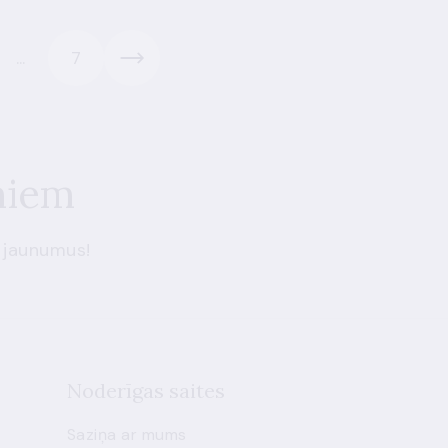
...
7
miem
 jaunumus!
Noderīgas saites
Saziņa ar mums