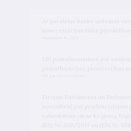
Ar paralēlās banku sistēmas vie
koncentrācijas riska pārvaldība
Noteikumi Nr. 300
EBI pamatnostādnes par vadības 
pamatfunkcijas, piemērotības 
EBI pamatnostādnes
Eiropas Parlamenta un Padomes R
novembris) par prudenciālajām 
sabiedrībām un ar ko groza Regul
(ES) Nr. 600/2014 un (ES) Nr. 8