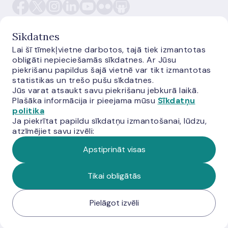
Sīkdatnes
Lai šī tīmekļvietne darbotos, tajā tiek izmantotas
obligāti nepieciešamās sīkdatnes. Ar Jūsu
E-monetas.lv
piekrišanu papildus šajā vietnē var tikt izmantotas
statistikas un trešo pušu sīkdatnes.
Jūs varat atsaukt savu piekrišanu jebkurā laikā.
Plašāka informācija ir pieejama mūsu
Sīkdatņu
politika
Ja piekrītat papildu sīkdatņu izmantošanai, lūdzu,
atzīmējiet savu izvēli:
Apstiprināt visas
© Latvijas Banka, 2026
Tikai obligātās
Pielāgot izvēli