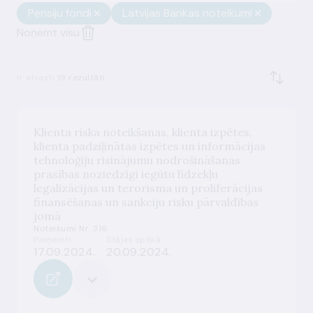
Pensiju fondi
Latvijas Bankas noteikumi
Noņemt visu
Ir atrasti
19 rezultāti
Klienta riska noteikšanas, klienta izpētes,
klienta padziļinātas izpētes un informācijas
tehnoloģiju risinājumu nodrošināšanas
prasības noziedzīgi iegūtu līdzekļu
legalizācijas un terorisma un proliferācijas
finansēšanas un sankciju risku pārvaldības
jomā
Noteikumi Nr. 316
Pieņemti
Stājas spēkā
17.09.2024.
20.09.2024.