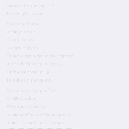
Vairāk informācijas
Noderīgas saites
Saziņa ar mums
Iesniegt datus
Klientu kases
Kredītu reģistrs
Finanšu tirgus dalībnieku reģistrs
Apmeklē Zināšanu centru
Darba piedāvājumi
Politika un noteikumi
Personas datu apstrāde
Piekļūstamība
Sīkdatņu lietošana
Ievainojamību atklāšanas politika
Mainīt sīkdatņu iestatījumus