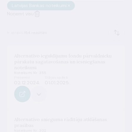
Latvijas Bankas noteikumi
Noņemt visu
Ir atrasti
154 rezultāti
Alternatīvo ieguldījumu fondu pārvaldnieku
pārskatu sagatavošanas un iesniegšanas
noteikumi
Noteikumi Nr. 355
Pieņemti
Stājas spēkā
02.12.2024.
01.01.2025.
Alternatīvo snieguma rādītāju atklāšanas
prasības
Noteikumi Nr. 302