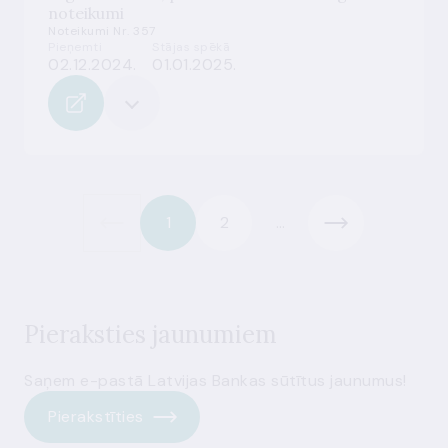
noteikumi
Noteikumi Nr. 357
Pieņemti
Stājas spēkā
02.12.2024.
01.01.2025.
1
2
...
Pieraksties jaunumiem
Saņem e-pastā Latvijas Bankas sūtītus jaunumus!
Pierakstīties