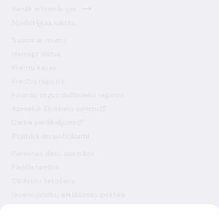
Vairāk informācijas
Noderīgas saites
Saziņa ar mums
Iesniegt datus
Klientu kases
Kredītu reģistrs
Finanšu tirgus dalībnieku reģistrs
Apmeklē Zināšanu centru
Darba piedāvājumi
Politika un noteikumi
Personas datu apstrāde
Piekļūstamība
Sīkdatņu lietošana
Ievainojamību atklāšanas politika
Mainīt sīkdatņu iestatījumus